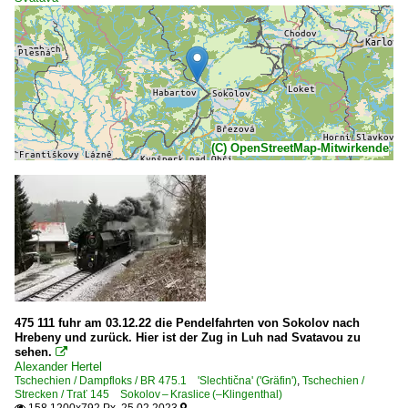
(C) OpenStreetMap-Mitwirkende
475 111 fuhr am 03.12.22 die Pendelfahrten von Sokolov nach
Hrebeny und zurück. Hier ist der Zug in Luh nad Svatavou zu
sehen.

Alexander Hertel
Tschechien / Dampfloks / BR 475.1 'Slechtična' ('Gräfin')
,
Tschechien /
Strecken / Trať 145 Sokolov – Kraslice (–Klingenthal)
158 1200x792 Px, 25.02.2023

