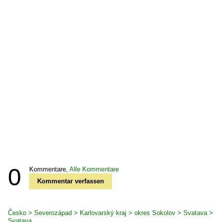
0
Kommentare,
Alle Kommentare
Kommentar verfassen
Česko > Severozápad > Karlovarský kraj > okres Sokolov > Svatava >
Svatava