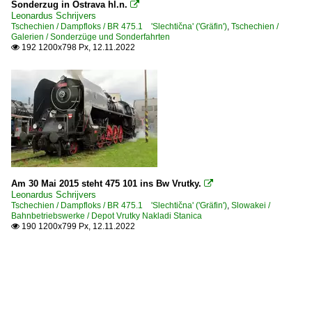
Sonderzug in Ostrava hl.n.

Leonardus Schrijvers
Tschechien / Dampfloks / BR 475.1 'Slechtična' ('Gräfin')
,
Tschechien /
Galerien / Sonderzüge und Sonderfahrten
192 1200x798 Px, 12.11.2022

Am 30 Mai 2015 steht 475 101 ins Bw Vrutky.

Leonardus Schrijvers
Tschechien / Dampfloks / BR 475.1 'Slechtična' ('Gräfin')
,
Slowakei /
Bahnbetriebswerke / Depot Vrutky Nakladi Stanica
190 1200x799 Px, 12.11.2022
