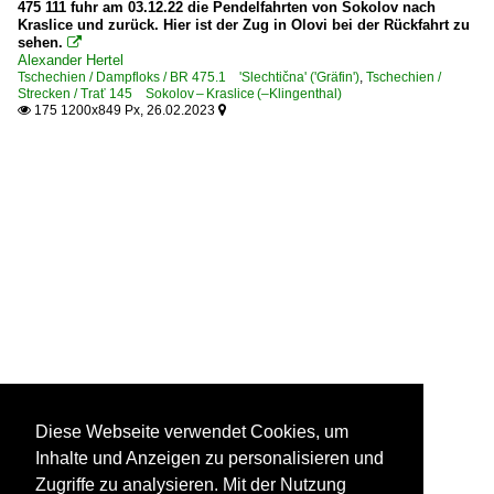
475 111 fuhr am 03.12.22 die Pendelfahrten von Sokolov nach
Kraslice und zurück. Hier ist der Zug in Olovi bei der Rückfahrt zu
sehen.

Alexander Hertel
Tschechien / Dampfloks / BR 475.1 'Slechtična' ('Gräfin')
,
Tschechien /
Strecken / Trať 145 Sokolov – Kraslice (–Klingenthal)
175 1200x849 Px, 26.02.2023


Diese Webseite verwendet Cookies, um
Inhalte und Anzeigen zu personalisieren und
Zugriffe zu analysieren. Mit der Nutzung