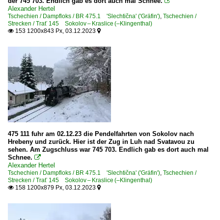
der 745 703. Endlich gab es dort auch mal Schnee.

Alexander Hertel
Tschechien / Dampfloks / BR 475.1 'Slechtična' ('Gräfin')
,
Tschechien /
Strecken / Trať 145 Sokolov – Kraslice (–Klingenthal)
153 1200x843 Px, 03.12.2023


475 111 fuhr am 02.12.23 die Pendelfahrten von Sokolov nach
Hrebeny und zurück. Hier ist der Zug in Luh nad Svatavou zu
sehen. Am Zugschluss war 745 703. Endlich gab es dort auch mal
Schnee.

Alexander Hertel
Tschechien / Dampfloks / BR 475.1 'Slechtična' ('Gräfin')
,
Tschechien /
Strecken / Trať 145 Sokolov – Kraslice (–Klingenthal)
158 1200x879 Px, 03.12.2023

