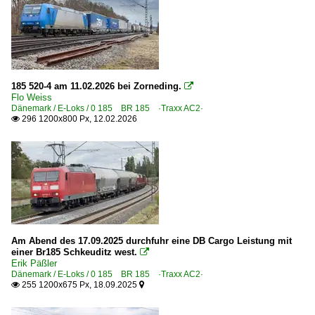
185 520-4 am 11.02.2026 bei Zorneding.

Flo Weiss
Dänemark / E-Loks / 0 185 BR 185 ·Traxx AC2·
296 1200x800 Px, 12.02.2026

Am Abend des 17.09.2025 durchfuhr eine DB Cargo Leistung mit
einer Br185 Schkeuditz west.

Erik Päßler
Dänemark / E-Loks / 0 185 BR 185 ·Traxx AC2·
255 1200x675 Px, 18.09.2025

