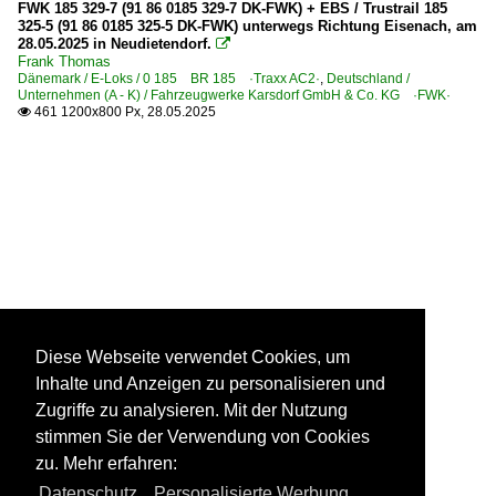
FWK 185 329-7 (91 86 0185 329-7 DK-FWK) + EBS / Trustrail 185
325-5 (91 86 0185 325-5 DK-FWK) unterwegs Richtung Eisenach, am
28.05.2025 in Neudietendorf.

Frank Thomas
Dänemark / E-Loks / 0 185 BR 185 ·Traxx AC2·
,
Deutschland /
Unternehmen (A - K) / Fahrzeugwerke Karsdorf GmbH & Co. KG ·FWK·
461 1200x800 Px, 28.05.2025

Diese Webseite verwendet Cookies, um
Inhalte und Anzeigen zu personalisieren und
Zugriffe zu analysieren. Mit der Nutzung
stimmen Sie der Verwendung von Cookies
zu. Mehr erfahren:
Datenschutz
,
Personalisierte Werbung