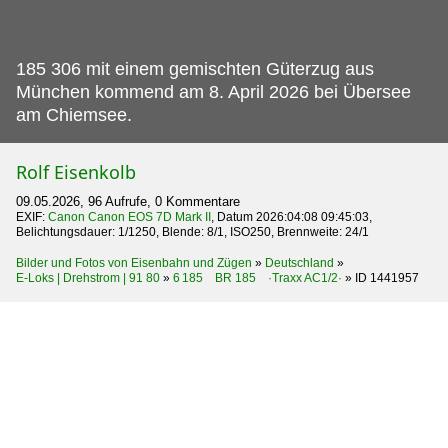
185 306 mit einem gemischten Güterzug aus
München kommend am 8.
April 2026 bei Übersee
am Chiemsee.
Rolf Eisenkolb
09.05.2026, 96 Aufrufe, 0 Kommentare
EXIF:
Canon Canon EOS 7D Mark II
, Datum 2026:04:08 09:45:03,
Belichtungsdauer: 1/1250, Blende: 8/1, ISO250, Brennweite: 24/1
Bilder und Fotos von Eisenbahn und Zügen
»
Deutschland
»
E-Loks | Drehstrom | 91 80
»
6 185 BR 185 ·Traxx AC1/2·
»
ID 1441957