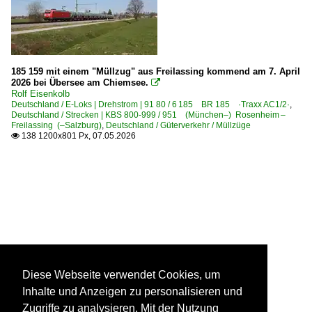
185 159 mit einem "Müllzug" aus Freilassing kommend am 7. April
2026 bei Übersee am Chiemsee.

Rolf Eisenkolb
Deutschland / E-Loks | Drehstrom | 91 80 / 6 185 BR 185 ·Traxx AC1/2·
,
Deutschland / Strecken | KBS 800-999 / 951 (München–) Rosenheim –
Freilassing (–Salzburg)
,
Deutschland / Güterverkehr / Müllzüge
138 1200x801 Px, 07.05.2026

Diese Webseite verwendet Cookies, um
Inhalte und Anzeigen zu personalisieren und
Zugriffe zu analysieren. Mit der Nutzung