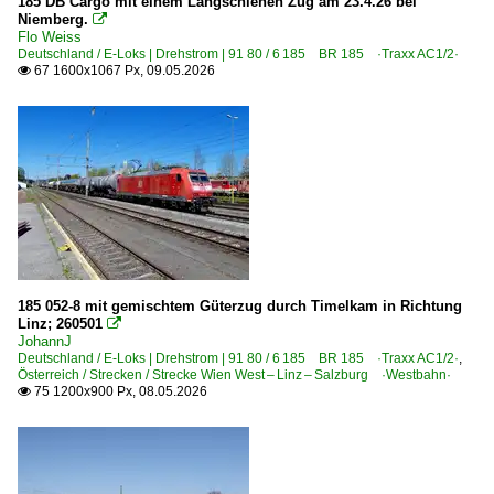
185 DB Cargo mit einem Langschienen Zug am 23.4.26 bei
Niemberg.

Flo Weiss
Deutschland / E-Loks | Drehstrom | 91 80 / 6 185 BR 185 ·Traxx AC1/2·
67 1600x1067 Px, 09.05.2026

185 052-8 mit gemischtem Güterzug durch Timelkam in Richtung
Linz; 260501

JohannJ
Deutschland / E-Loks | Drehstrom | 91 80 / 6 185 BR 185 ·Traxx AC1/2·
,
Österreich / Strecken / Strecke Wien West – Linz – Salzburg ·Westbahn·
75 1200x900 Px, 08.05.2026
