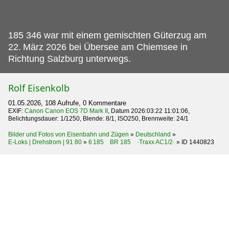
185 346 war mit einem gemischten Güterzug am
22.
März 2026 bei Übersee am Chiemsee in
Richtung Salzburg unterwegs.
Rolf Eisenkolb
01.05.2026, 108 Aufrufe, 0 Kommentare
EXIF:
Canon Canon EOS 7D Mark II
, Datum 2026:03:22 11:01:06,
Belichtungsdauer: 1/1250, Blende: 8/1, ISO250, Brennweite: 24/1
Bilder und Fotos von Eisenbahn und Zügen
»
Deutschland
»
E-Loks | Drehstrom | 91 80
»
6 185 BR 185 ·Traxx AC1/2·
»
ID 1440823