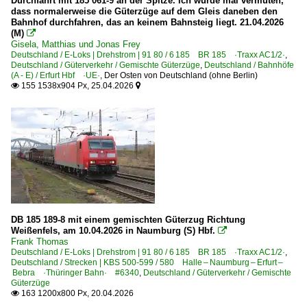
Durchfahrt mit 185 061-9 an der Spitze. Ich würde mal vermuten,
dass normalerweise die Güterzüge auf dem Gleis daneben den
Bahnhof durchfahren, das an keinem Bahnsteig liegt. 21.04.2026
(M)

Gisela, Matthias und Jonas Frey
Deutschland / E-Loks | Drehstrom | 91 80 / 6 185 BR 185 ·Traxx AC1/2·
,
Deutschland / Güterverkehr / Gemischte Güterzüge
,
Deutschland / Bahnhöfe
(A - E) / Erfurt Hbf ·UE·
,
Der Osten von Deutschland (ohne Berlin)
155 1538x904 Px, 25.04.2026


DB 185 189-8 mit einem gemischten Güterzug Richtung
Weißenfels, am 10.04.2026 in Naumburg (S) Hbf.

Frank Thomas
Deutschland / E-Loks | Drehstrom | 91 80 / 6 185 BR 185 ·Traxx AC1/2·
,
Deutschland / Strecken | KBS 500-599 / 580 Halle – Naumburg – Erfurt –
Bebra ·Thüringer Bahn· #6340
,
Deutschland / Güterverkehr / Gemischte
Güterzüge
163 1200x800 Px, 20.04.2026
