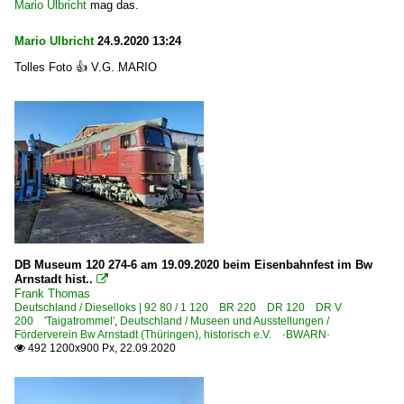
Mario Ulbricht
mag das.
Mario Ulbricht
24.9.2020 13:24
Tolles Foto 👍 V.G. MARIO
DB Museum 120 274-6 am 19.09.2020 beim Eisenbahnfest im Bw
Arnstadt hist..

Frank Thomas
Deutschland / Dieselloks | 92 80 / 1 120 BR 220 DR 120 DR V
200 'Taigatrommel'
,
Deutschland / Museen und Ausstellungen /
Förderverein Bw Arnstadt (Thüringen), historisch e.V. ·BWARN·
492 1200x900 Px, 22.09.2020
