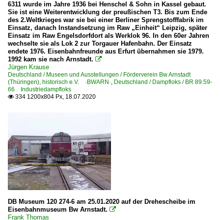
6311 wurde im Jahre 1936 bei Henschel & Sohn in Kassel gebaut.
Sie ist eine Weiterentwicklung der preußischen T3. Bis zum Ende
des 2.Weltkrieges war sie bei einer Berliner Sprengstofffabrik im
Einsatz, danach Instandsetzung im Raw „Einheit“ Leipzig, später
Einsatz im Raw Engelsdorfdort als Werklok 96. In den 60er Jahren
wechselte sie als Lok 2 zur Torgauer Hafenbahn. Der Einsatz
endete 1976. Eisenbahnfreunde aus Erfurt übernahmen sie 1979.
1992 kam sie nach Arnstadt.

Jürgen Krause
Deutschland / Museen und Ausstellungen / Förderverein Bw Arnstadt
(Thüringen), historisch e.V. ·BWARN·
,
Deutschland / Dampfloks / BR 89.59-
66 Industriedampfloks
334 1200x804 Px, 18.07.2020

DB Museum 120 274-6 am 25.01.2020 auf der Drehescheibe im
Eisenbahnmuseum Bw Arnstadt.

Frank Thomas