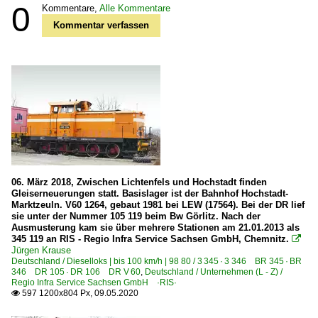
0
Kommentare,
Alle Kommentare
Kommentar verfassen
06. März 2018, Zwischen Lichtenfels und Hochstadt finden
Gleiserneuerungen statt. Basislager ist der Bahnhof Hochstadt-
Marktzeuln. V60 1264, gebaut 1981 bei LEW (17564). Bei der DR lief
sie unter der Nummer 105 119 beim Bw Görlitz. Nach der
Ausmusterung kam sie über mehrere Stationen am 21.01.2013 als
345 119 an RIS - Regio Infra Service Sachsen GmbH, Chemnitz.

Jürgen Krause
Deutschland / Dieselloks | bis 100 km/h | 98 80 / 3 345 · 3 346 BR 345 · BR
346 DR 105 · DR 106 DR V 60
,
Deutschland / Unternehmen (L - Z) /
Regio Infra Service Sachsen GmbH ·RIS·
597 1200x804 Px, 09.05.2020
