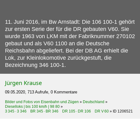
11.
Juni 2016, im Bw Arnstadt: Die 106 100-1 gehört
zur ersten Serie der für die DR gebauten V60. Sie
wurde 1963 von LKM mit der Fabriknummer 270102
gebaut und als V60 1100 an die Deutsche
Reichsbahn abgeliefert. Bei der DB AG erhielt die
Lok, zur Kleinlokomotive zurückgestuft, die
Bezeichnung 346 100-1.
Jürgen Krause
09.05.2020, 713 Aufrufe, 0 Kommentare
Bilder und Fotos von Eisenbahn und Zügen
»
Deutschland
»
Dieselloks | bis 100 km/h | 98 80
»
3 345 · 3 346 BR 345 · BR 346 DR 105 · DR 106 DR V 60
»
ID 1206521