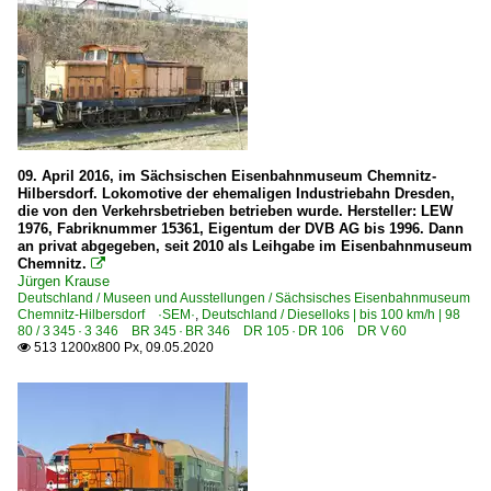
09. April 2016, im Sächsischen Eisenbahnmuseum Chemnitz-
Hilbersdorf. Lokomotive der ehemaligen Industriebahn Dresden,
die von den Verkehrsbetrieben betrieben wurde. Hersteller: LEW
1976, Fabriknummer 15361, Eigentum der DVB AG bis 1996. Dann
an privat abgegeben, seit 2010 als Leihgabe im Eisenbahnmuseum
Chemnitz.

Jürgen Krause
Deutschland / Museen und Ausstellungen / Sächsisches Eisenbahnmuseum
Chemnitz-Hilbersdorf ·SEM·
,
Deutschland / Dieselloks | bis 100 km/h | 98
80 / 3 345 · 3 346 BR 345 · BR 346 DR 105 · DR 106 DR V 60
513 1200x800 Px, 09.05.2020
