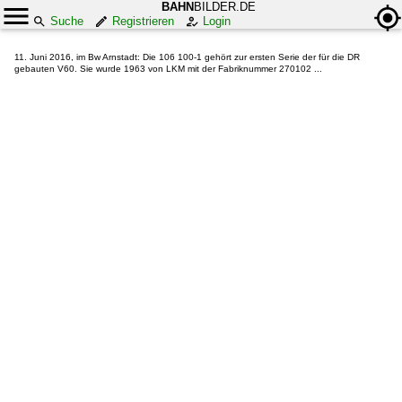
BAHN
BILDER.DE
Suche
Registrieren
Login
11. Juni 2016, im Bw Arnstadt: Die 106 100-1 gehört zur ersten Serie der für die DR
gebauten V60. Sie wurde 1963 von LKM mit der Fabriknummer 270102 ...