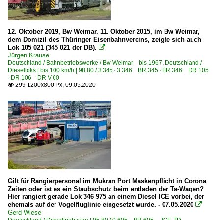
12. Oktober 2019, Bw Weimar. 11. Oktober 2015, im Bw Weimar,
dem Domizil des Thüringer Eisenbahnvereins, zeigte sich auch
Lok 105 021 (345 021 der DB).

Jürgen Krause
Deutschland / Bahnbetriebswerke / Bw Weimar bis 1967
,
Deutschland /
Dieselloks | bis 100 km/h | 98 80 / 3 345 · 3 346 BR 345 · BR 346 DR 105
· DR 106 DR V 60
299 1200x800 Px, 09.05.2020

Gilt für Rangierpersonal im Mukran Port Maskenpflicht in Corona
Zeiten oder ist es ein Staubschutz beim entladen der Ta-Wagen?
Hier rangiert gerade Lok 346 975 an einem Diesel ICE vorbei, der
ehemals auf der Vogelfluglinie eingesetzt wurde. - 07.05.2020

Gerd Wiese