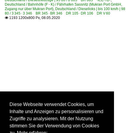
Deutschland / Dieseltriebzüge | 95 80 / 0 605 BR 605 ·ICE-TD·
,
Deutschland / Bahnhöfe (F - K) / Fährhafen Sassnitz (Mukran Port GmbH,
Zugang nur über Mukran Port)
,
Deutschland / Dieselloks | bis 100 km/h | 98
80 / 3 345 · 3 346 BR 345 · BR 346 DR 105 · DR 106 DR V 60
1193 1200x800 Px, 08.05.2020

Diese Webseite verwendet Cookies, um
Inhalte und Anzeigen zu personalisieren und
Zugriffe zu analysieren. Mit der Nutzung
stimmen Sie der Verwendung von Cookies
zu. Mehr erfahren: