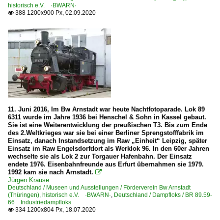
historisch e.V. ·BWARN·
388 1200x900 Px, 02.09.2020

11. Juni 2016, Im Bw Arnstadt war heute Nachtfotoparade. Lok 89
6311 wurde im Jahre 1936 bei Henschel & Sohn in Kassel gebaut.
Sie ist eine Weiterentwicklung der preußischen T3. Bis zum Ende
des 2.Weltkrieges war sie bei einer Berliner Sprengstofffabrik im
Einsatz, danach Instandsetzung im Raw „Einheit“ Leipzig, später
Einsatz im Raw Engelsdorfdort als Werklok 96. In den 60er Jahren
wechselte sie als Lok 2 zur Torgauer Hafenbahn. Der Einsatz
endete 1976. Eisenbahnfreunde aus Erfurt übernahmen sie 1979.
1992 kam sie nach Arnstadt.

Jürgen Krause
Deutschland / Museen und Ausstellungen / Förderverein Bw Arnstadt
(Thüringen), historisch e.V. ·BWARN·
,
Deutschland / Dampfloks / BR 89.59-
66 Industriedampfloks
334 1200x804 Px, 18.07.2020
