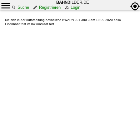
BAHN
BILDER.DE
Suche
Registrieren
Login
Die sich in der Aufarbeitung befindliche BWARN 201 380-3 am 19.09.2020 beim
Eisenbahnfest im Bw Arnstadt hist