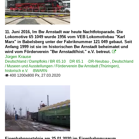
11. Juni 2016, Im Bw Arnstadt war heute Nachtfotoparade. Die
Lokomotive 65 1049 wurde 1956 vom VEB Lokomotivbau "Karl
Marx" in Babelsberg unter der Fabriknummer 121 049 gebaut. Seit
Anfang 1999 ist sie im historischen Bw Arnstadt beheimatet und
wird vom Förderverein "Bw Arnstadt/hist." e.V. betreut.

Jürgen Krause
Deutschland / Dampfloks / BR 65.10 DR 65.1 ·DR-Neubau·
,
Deutschland
/ Museen und Ausstellungen / Förderverein Bw Arnstadt (Thüringen),
historisch e.V. ·BWARN·
400 1200x800 Px, 27.03.2020

Eisenbahnnostalgie am 25.01.2020 im Eisenbahnmuseum