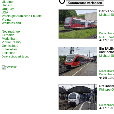
Ukraine
Kommentar verfassen
Ungarn
Uruguay
Der VT 50
USA
Michael St
Vereinigte Arabische Emirate
Vietnam
Weißrussland
Neuzugänge
Deutschland
Gemälde
504 ·DWA 
Modellbahn
179
1200

Virtual Reality
Gemischtes
Ein TALEN
Fotostellen
und Stolb
Zeitachse
Michael St
Datenschutzerklärung
Deutschland
Deutschlan
153
1200

Dreiländer
Philippe G
Deutschland
179
1200
