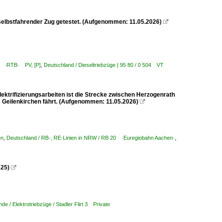
selbstfahrender Zug getestet. (Aufgenommen: 11.05.2026)

en ·RTB· PV, [P]
,
Deutschland / Dieseltriebzüge | 95 80 / 0 504 VT
ktrifizierungsarbeiten ist die Strecke zwischen Herzogenrath
s Geilenkirchen fährt. (Aufgenommen: 11.05.2026)

en
,
Deutschland / RB-, RE-Linien in NRW / RB 20 ·Euregiobahn Aachen·
,
025)

nde / Elektrotriebzüge / Stadler Flirt 3 Private