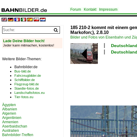
Forum
Kontakt
Impressum
185 210-2 kommt mit einem gem
Markofon;), 2.8.10
Bilder und Fotos von Eisenbahn und Z
Lade Deine Bilder hoch!
Deutschland 
Jeder kann mitmachen, kostenlos!
Deutschland
Weitere Bilder-Themen:
Bahnbilder.de
Bus-bild.de
Fahrzeugbilder.de
Schiffbilder.de
Flugzeug-bild.de
Staedte-fotos.de
Landschaftsfotos.eu
Tier-fotos.eu
Ägypten
Albanien
Algerien
Argentinien
Armenien
Aserbaidschan
Australien
Bahnbilder-Treffen