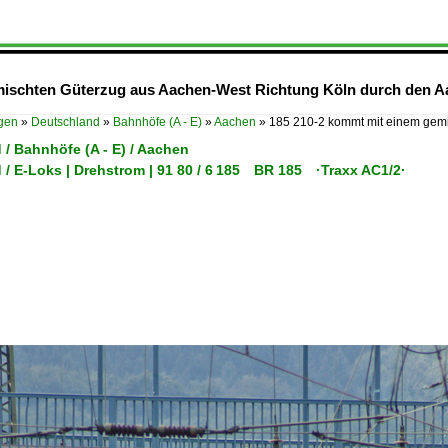
ischten Güterzug aus Aachen-West Richtung Köln durch den Aac
ügen
»
Deutschland
»
Bahnhöfe (A - E)
»
Aachen
»
185 210-2 kommt mit einem gem
/ Bahnhöfe (A - E) / Aachen
 / E-Loks | Drehstrom | 91 80 / 6 185 BR 185 ·Traxx AC1/2·