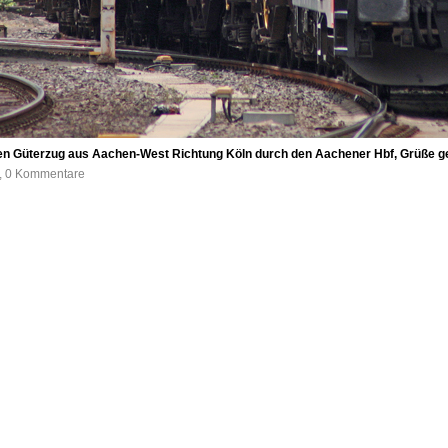
 Güterzug aus Aachen-West Richtung Köln durch den Aachener Hbf, Grüße gehe
e, 0 Kommentare