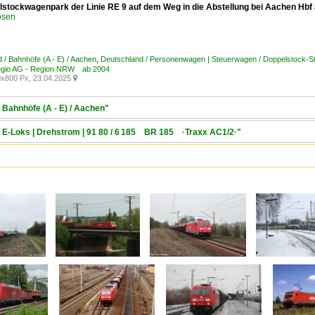
lstockwagenpark der Linie RE 9 auf dem Weg in die Abstellung bei Aachen Hb
osen
 / Bahnhöfe (A - E) / Aachen
,
Deutschland / Personenwagen | Steuerwagen / Doppelstock-
Regio AG - Region NRW ab 2004
x800 Px, 23.04.2025

 Bahnhöfe (A - E) / Aachen"
/ E-Loks | Drehstrom | 91 80 / 6 185 BR 185 ·Traxx AC1/2·"