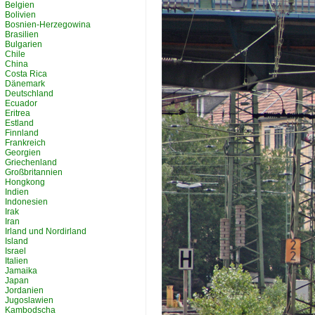
Belgien
Bolivien
Bosnien-Herzegowina
Brasilien
Bulgarien
Chile
China
Costa Rica
Dänemark
Deutschland
Ecuador
Eritrea
Estland
Finnland
Frankreich
Georgien
Griechenland
Großbritannien
Hongkong
Indien
Indonesien
Irak
Iran
Irland und Nordirland
Island
Israel
Italien
Jamaika
Japan
Jordanien
Jugoslawien
Kambodscha