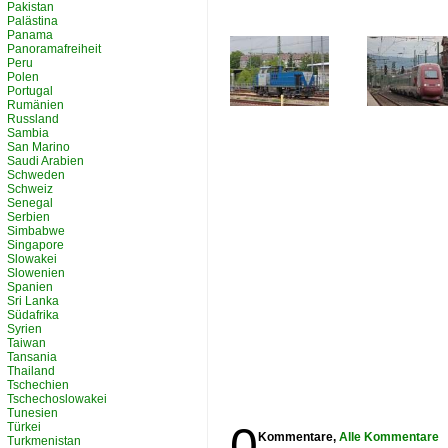
Pakistan
Palästina
Panama
Panoramafreiheit
Peru
Polen
Portugal
Rumänien
Russland
Sambia
San Marino
Saudi Arabien
Schweden
Schweiz
Senegal
Serbien
Simbabwe
Singapore
Slowakei
Slowenien
Spanien
Sri Lanka
Südafrika
Syrien
Taiwan
Tansania
Thailand
Tschechien
Tschechoslowakei
Tunesien
0
Türkei
Kommentare,
Alle Kommentare
Turkmenistan