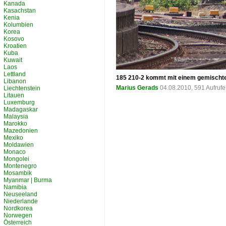
Kanada
Kasachstan
Kenia
Kolumbien
Korea
Kosovo
Kroatien
Kuba
Kuwait
Laos
Lettland
185 210-2 kommt mit einem gemischten
Libanon
Marius Gerads
04.08.2010, 591 Aufruf
Liechtenstein
Litauen
Luxemburg
Madagaskar
Malaysia
Marokko
Mazedonien
Mexiko
Moldawien
Monaco
Mongolei
Montenegro
Mosambik
Myanmar | Burma
Namibia
Neuseeland
Niederlande
Nordkorea
Norwegen
Österreich