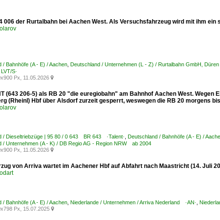
4 006 der Rurtalbahn bei Aachen West. Als Versuchsfahrzeug wird mit ihm ein 
olarov
 / Bahnhöfe (A - E) / Aachen
,
Deutschland / Unternehmen (L - Z) / Rurtalbahn GmbH, Dür
LVT/S·
x900 Px, 11.05.2026

T (643 206-5) als RB 20 "die euregiobahn" am Bahnhof Aachen West. Wegen Ele
erg (Rheinl) Hbf über Alsdorf zurzeit gesperrt, weswegen die RB 20 morgens bi
olarov
 / Dieseltriebzüge | 95 80 / 0 643 BR 643 ·Talent·
,
Deutschland / Bahnhöfe (A - E) / Aach
d / Unternehmen (A - K) / DB Regio AG - Region NRW ab 2004
x900 Px, 11.05.2026

zug von Arriva wartet im Aachener Hbf auf Abfahrt nach Maastricht (14. Juli 2
odart
 / Bahnhöfe (A - E) / Aachen
,
Niederlande / Unternehmen / Arriva Nederland ·AN·
,
Niederla
x798 Px, 15.07.2025
