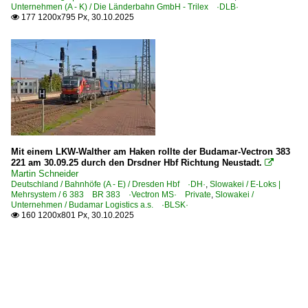
Unternehmen (A - K) / Die Länderbahn GmbH - Trilex ·DLB·
177 1200x795 Px, 30.10.2025

Mit einem LKW-Walther am Haken rollte der Budamar-Vectron 383
221 am 30.09.25 durch den Drsdner Hbf Richtung Neustadt.

Martin Schneider
Deutschland / Bahnhöfe (A - E) / Dresden Hbf ·DH·
,
Slowakei / E-Loks |
Mehrsystem / 6 383 BR 383 ·Vectron MS· Private
,
Slowakei /
Unternehmen / Budamar Logistics a.s. ·BLSK·
160 1200x801 Px, 30.10.2025
