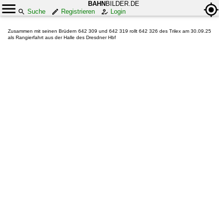
BAHN
BILDER.DE
Suche
Registrieren
Login
Zusammen mit seinen Brüdern 642 309 und 642 319 rollt 642 326 des Trilex am 30.09.25
als Rangierfahrt aus der Halle des Dresdner Hbf