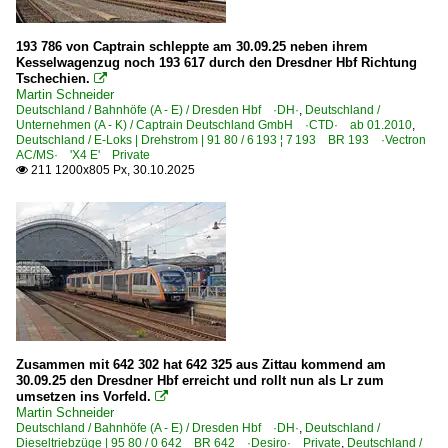
193 786 von Captrain schleppte am 30.09.25 neben ihrem
Kesselwagenzug noch 193 617 durch den Dresdner Hbf Richtung
Tschechien.

Martin Schneider
Deutschland / Bahnhöfe (A - E) / Dresden Hbf ·DH·
,
Deutschland /
Unternehmen (A - K) / Captrain Deutschland GmbH ·CTD· ab 01.2010
,
Deutschland / E-Loks | Drehstrom | 91 80 / 6 193 ¦ 7 193 BR 193 ·Vectron
AC/MS· 'X4 E' Private
211 1200x805 Px, 30.10.2025

Zusammen mit 642 302 hat 642 325 aus Zittau kommend am
30.09.25 den Dresdner Hbf erreicht und rollt nun als Lr zum
umsetzen ins Vorfeld.

Martin Schneider
Deutschland / Bahnhöfe (A - E) / Dresden Hbf ·DH·
,
Deutschland /
Dieseltriebzüge | 95 80 / 0 642 BR 642 ·Desiro· Private
,
Deutschland /