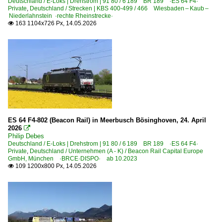
Deutschland / E-Loks | Drehstrom | 91 80 / 6 189 BR 189 ·ES 64 F4·
Sterbfritz
Private
,
Deutschland / Strecken | KBS 400-499 / 466 Wiesbaden – Kaub –
Niederlahnstein ·rechte Rheinstrecke·
Straubing
163 1104x726 Px, 14.05.2026

Thüngersheim
Ulm Hbf ·TQU R/F·
Viersen
Vöhrum
Völklingen
Wanne-Eickel Hbf
Weimar (alle Bahnhöfe)
ES 64 F4-802 (Beacon Rail) in Meerbusch Bösinghoven, 24. April
2026

Weinheim (Bergst)
Philip Debes
Deutschland / E-Loks | Drehstrom | 91 80 / 6 189 BR 189 ·ES 64 F4·
Wesel
Private
,
Deutschland / Unternehmen (A - K) / Beacon Rail Capital Europe
GmbH, München ·BRCE·DISPO· ab 10.2023
Wunstorf
109 1200x800 Px, 14.05.2026

Würzburg
Zscherben
~ Sonstige