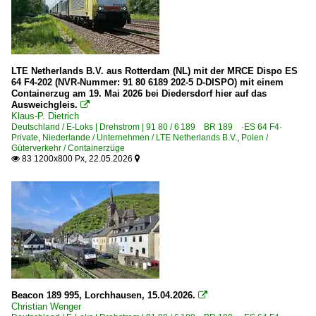
Röblingen am See
Rodleben
Roisdorf (Bornheim)
LTE Netherlands B.V. aus Rotterdam (NL) mit der MRCE Dispo ES
Rommerskirchen
64 F4-202 (NVR-Nummer: 91 80 6189 202-5 D-DISPO) mit einem
Containerzug am 19. Mai 2026 bei Diedersdorf hier auf das
Rosenheim (Oberbayern)
Ausweichgleis.

Rüdesheim am Rhein (Alle Bahnhöfe)
Klaus-P. Dietrich
Deutschland / E-Loks | Drehstrom | 91 80 / 6 189 BR 189 ·ES 64 F4·
Saalfeld
Private
,
Niederlande / Unternehmen / LTE Netherlands B.V.
,
Polen /
Güterverkehr / Containerzüge
Saarmund
83 1200x800 Px, 22.05.2026


Salzbergen
Salzwedel
Sassnitz
Schkopau
Seebergen
Seelze
Beacon 189 995, Lorchhausen, 15.04.2026.

Stendal Hbf ·LS·
Christian Wenger