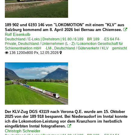
Bahntechnische Anlagen und Kunstbauten
Bahnübergänge
Bekeviadukt
189 902 und 6193 146 von "LOKOMOTION" mit einem "KLV" aus
Salzburg kommend am 8. April 2026 bei Bernau am Chiemsee.
Brücken und Kreuzungsbauwerke

Rolf Eisenkolb
Duisburg-Hochfelder Eisenbahnbrücke
Deutschland / E-Loks | Drehstrom | 91 80 / 6 189 BR 189 ·ES 64 F4·
Private
,
Deutschland / Unternehmen (L - Z) / Lokomotion Gesellschaft für
Leinachtalbrücke
Schienentraktion mbH ·LM·
,
Deutschland / Güterverkehr / KLV gemischt
136 1200x800 Px, 12.05.2026


Prellböcke
Tunnel
Detailfotos
Anschriften, Logos
Dieselloks | 92 80
Der KLV-Zug DGS 43119 nach Verona Q.E. wurde am 15. Oktober
1 214 BR 214 Umbau BR 212 Schenker 262
2025 von der 189 918 bespannt. Bei Niederaudorf im Inntal konnte
1 216 BR 216 DB V 160
ich die Lokomotion-Leistung vor dem Kranzhorn im herbstlich
eingefärbten Inntal fotografieren.

1 218 BR 218
Christoph Schneider