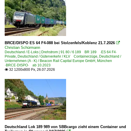
E-Loks | Mehrsystem
2020
BR 18 ·EuroSprinter·
2020
2021
Unternehmen
2022
Crossrail Benelux N.V., Antwerpen ·XRAIL· bis 09.2025
2023
BRCE/DISPO ES 64 F4-088 bei Stolzenfels/Koblenz 21.7.2026

2024
Christian Schürmann
Dänemark
Deutschland / E-Loks | Drehstrom | 91 80 / 6 189 BR 189 ·ES 64 F4·
2025
Private
,
Deutschland / Güterverkehr / KLV Containerzüge
,
Deutschland /
Unternehmen (A - K) / Beacon Rail Capital Europe GmbH, München
Dieseltriebzüge
2026
·BRCE·DISPO· ab 10.2023
32 1200x800 Px, 26.07.2026

Serie IC4 MG-FH-FG-MG 5601-5683, 5801-5883
Deutschland
Bahnbetriebswerke
Aw Dessau
Bw Dresden-Friedrichstadt
Bw Halle (Saale) Instandhaltung
Deutschland Lok 189 989 von SBBcargo zieht einem Container und