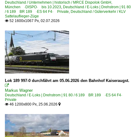
Deutschland / Unternehmen | historisch / MRCE Dispolok GmbH,
München ·DISPO· bis 10.2023
Frankfurt (Oder) Pbf ·BFP·
,
Deutschland / E-Loks | Drehstrom | 91 80
/ 6 189 BR 189 ·ES 64 F4· Private
,
Deutschland / Güterverkehr / KLV
Freiburg (Breisgau)
Sattelauflieger-Züge
52 1600x1067 Px, 02.07.2026

Freilassing
Fulda
Fürth (Bay) Hbf ·NF·
Gemünden(Main)
Göschwitz (Saale)
Göttingen
Graben-Neudorf
Lok 189 997-0 durchfährt am 05.06.2026 den Bahnhof Kaiseraugst.

Gräfenhainichen
Markus Wagner
Deutschland / E-Loks | Drehstrom | 91 80 / 6 189 BR 189 ·ES 64 F4·
Grafing Bahnhof
Private
46 1200x800 Px, 25.06.2026

Grevenbroich

Großkorbetha
Gundelsdorf
Halle (Saale) Hbf ·LH·