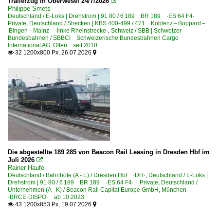
Trailerzug in Oberwesel 24/7/2026

Bw Nordhausen DR>DB
Philippe Smets
Deutschland / E-Loks | Drehstrom | 91 80 / 6 189 BR 189 ·ES 64 F4·
Private
,
Deutschland / Strecken | KBS 400-499 / 471 Koblenz – Boppard –
Bahndienstfahrzeuge
Bingen – Mainz ·linke Rheinstrecke·
,
Schweiz / SBB | Schweizer
Bundesbahnen / SBBCI Schweizerische Bundesbahnen Cargo
BR 711.2 | Robel 57.44 EIO Entstör- und Instandhaltungsf
International AG, Olten seit 2010
32 1200x800 Px, 26.07.2026


Bahnhöfe (A - E)
Aachen
Allerheiligen
Altenbeken
Angermund
Angermünde
Die abgestellte 189 285 von Beacon Rail Leasing in Dresden Hbf im
Angersdorf
Juli 2026

Rainer Haufe
Ansbach
Deutschland / Bahnhöfe (A - E) / Dresden Hbf ·DH·
,
Deutschland / E-Loks |
Aßling in Oberbayern
Drehstrom | 91 80 / 6 189 BR 189 ·ES 64 F4· Private
,
Deutschland /
Unternehmen (A - K) / Beacon Rail Capital Europe GmbH, München
Bad Bentheim (Grenze D/NL)
·BRCE·DISPO· ab 10.2023
43 1200x853 Px, 19.07.2026


Bad Kösen (Saale)