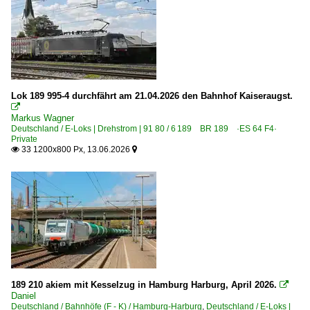
Minden (Westfalen)
Mönchengladbach (alle)
Mosbach-Neckarelz
Müllheim (Baden)
München (Sonstige)
Lok 189 995-4 durchfährt am 21.04.2026 den Bahnhof Kaiseraugst.

München Hauptbahnhof ·MH·
Markus Wagner
Deutschland / E-Loks | Drehstrom | 91 80 / 6 189 BR 189 ·ES 64 F4·
München-Heimeranplatz
Private
33 1200x800 Px, 13.06.2026


München-Ostbahnhof
Naumburg (Saale) Hbf ·UNM·
Neckargerach
Neu-Isenburg
Neustrelitz
Niederndodeleben
Niemberg
189 210 akiem mit Kesselzug in Hamburg Harburg, April 2026.

Daniel
Nordstemmen
Deutschland / Bahnhöfe (F - K) / Hamburg-Harburg
,
Deutschland / E-Loks |