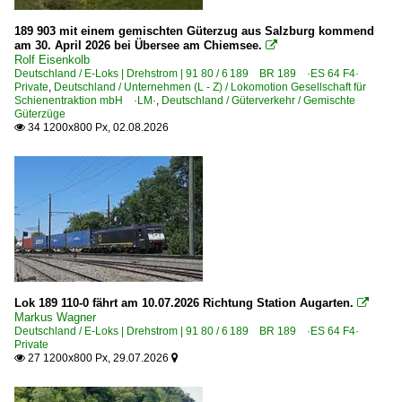
2009-08-15 Leipzig
2007
2009-10-25 Augsburg
189 903 mit einem gemischten Güterzug aus Salzburg kommend
2008
am 30. April 2026 bei Übersee am Chiemsee.

Rolf Eisenkolb
2009
Treffen 2010
Deutschland / E-Loks | Drehstrom | 91 80 / 6 189 BR 189 ·ES 64 F4·
Private
,
Deutschland / Unternehmen (L - Z) / Lokomotion Gesellschaft für
2010-03-20 München
Schienentraktion mbH ·LM·
,
Deutschland / Güterverkehr / Gemischte
2010
Güterzüge
2010-06-12 Berlin
34 1200x800 Px, 02.08.2026

2010
2010-08-07 Nürnberg
2011
2010-08-14 Hannover
2012
2013
Treffen 2012
2014
2012-08-04 Regensburg
2015
2016
Belgien
Lok 189 110-0 fährt am 10.07.2026 Richtung Station Augarten.

2017
Markus Wagner
Deutschland / E-Loks | Drehstrom | 91 80 / 6 189 BR 189 ·ES 64 F4·
Dieselloks
2018
Private
27 1200x800 Px, 29.07.2026


BR 76 ·Traxx DE·
2019