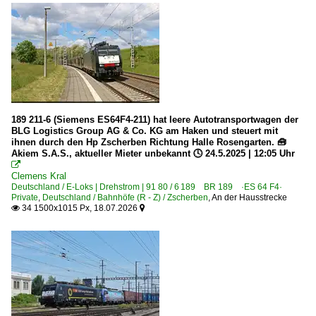
Baden-Baden
Bamberg
Basel Bad Bf
Bergen (Rügen)
Berlin Hauptbahnhof (Lehrter Bahnhof) ·BL·
Berlin (Sonstige)
189 211-6 (Siemens ES64F4-211) hat leere Autotransportwagen der
BLG Logistics Group AG & Co. KG am Haken und steuert mit
Berlin Grunewald
ihnen durch den Hp Zscherben Richtung Halle Rosengarten. 🧰
Berlin Hohenschönhausen
Akiem S.A.S., aktueller Mieter unbekannt 🕓 24.5.2025 | 12:05 Uhr

Berlin Lichtenberg
Clemens Kral
Deutschland / E-Loks | Drehstrom | 91 80 / 6 189 BR 189 ·ES 64 F4·
Berlin Schönefeld Flughafen
Private
,
Deutschland / Bahnhöfe (R - Z) / Zscherben
,
An der Hausstrecke
34 1500x1015 Px, 18.07.2026


Berlin Spandau
Berlin Wannsee
Bestensee
Beuel
Bielefeld
Bitterfeld