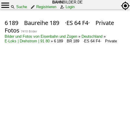
BAHN
BILDER.DE
Suche
Registrieren
Login
6 189 Baureihe 189 ·ES 64 F4· Private
Fotos
7410 Bilder
Bilder und Fotos von Eisenbahn und Zügen
»
Deutschland
»
E-Loks | Drehstrom | 91 80
»
6 189 BR 189 ·ES 64 F4· Private