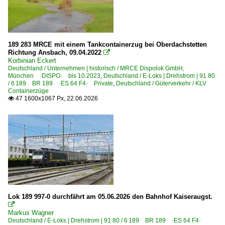
Hamburg (sonstige)
Hamburg-Altona
Hamburg-Harburg
189 283 MRCE mit einem Tankcontainerzug bei Oberdachstetten
Hamm (Westfalen)
Richtung Ansbach, 09.04.2022

Korbinian Eckert
Hanau Hbf ·FH·
Deutschland / Unternehmen | historisch / MRCE Dispolok GmbH,
München ·DISPO· bis 10.2023
,
Deutschland / E-Loks | Drehstrom | 91 80
Hannover Hbf ·HH·
/ 6 189 BR 189 ·ES 64 F4· Private
,
Deutschland / Güterverkehr / KLV
Containerzüge
Hannover Linden/Fischerhof
47 1600x1067 Px, 22.06.2026

Hasbergen
Heidelberg Hbf ·RH·
Herbolzheim (Breisgau)
Herzogenrath
Hilden
Himmelstadt
Hochneukirch
Lok 189 997-0 durchfährt am 05.06.2026 den Bahnhof Kaiseraugst.

Hochstadt/Marktzeuln
Markus Wagner
Deutschland / E-Loks | Drehstrom | 91 80 / 6 189 BR 189 ·ES 64 F4·
Jena (alle Bahnhöfe)