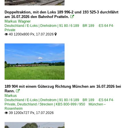
Boisheim
Doppeltraktion, mit den Loks 189 996-2 und 193 525-3 durchfährt
Bonn
am 16.07.2026 den Bahnhof Pratteln.

Markus Wagner
Bonn-Bad Godesberg
Deutschland / E-Loks | Drehstrom | 91 80 / 6 189 BR 189 ·ES 64 F4·
Private
Bonn-Mehlem
40 1200x800 Px, 17.07.2026


Boppard
Brandenburg Hauptbahnhof
Brehna
Bremen Hbf ·HB·
Buggingen
Calau (Niederlausitz)
189 904 mit einem Güterzug Richtung München am 16.07.2026 bei
Rann.
Celle

Markus
Dedensen-Gümmer
Deutschland / E-Loks | Drehstrom | 91 80 / 6 189 BR 189 ·ES 64 F4·
Private
,
Deutschland / Strecken | KBS 800-999 / 950 München –
Delitzsch
Rosenheim
39 1200x727 Px, 17.07.2026

Dillingen (Saar)
Dortmund (sonstige)