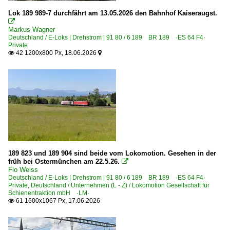
Bahnhöfe (L - Q)
Lok 189 989-7 durchfährt am 13.05.2026 den Bahnhof Kaiseraugst.
Lahr (Schwarzwald)

Markus Wagner
Lehrte
Deutschland / E-Loks | Drehstrom | 91 80 / 6 189 BR 189 ·ES 64 F4·
Private
Leipzig (sonstige)
42 1200x800 Px, 18.06.2026


Lietzow auf Rügen
Lintorf
Lübeck Hbf ·AL·
Ludwigshafen (Rhein)
Ludwigslust
Lutherstadt Wittenberg
Magdeburg (sonstige)
189 823 und 189 904 sind beide vom Lokomotion. Gesehen in der
früh bei Ostermünchen am 22.5.26.

Mainz Hbf ·FMZ·
Flo Weiss
Deutschland / E-Loks | Drehstrom | 91 80 / 6 189 BR 189 ·ES 64 F4·
Mainz (sonstige Bahnhöfe)
Private
,
Deutschland / Unternehmen (L - Z) / Lokomotion Gesellschaft für
Schienentraktion mbH ·LM·
Mannheim Hbf ·RM·
61 1600x1067 Px, 17.06.2026

Merseburg
Millingen (Rheinland)