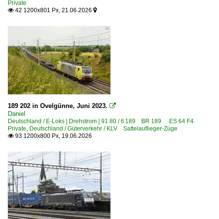
Private
42 1200x801 Px, 21.06.2026


Jüchen
Kaiserslautern Hbf ·SKL·
Kaldenkirchen
Kehl (Rhein)
Kiefersfelden
Kleinenbroich
Koblenz Hbf ·KKO·
189 202 in Ovelgünne, Juni 2023.

Köln Hbf ·KK·
Daniel
Deutschland / E-Loks | Drehstrom | 91 80 / 6 189 BR 189 ·ES 64 F4·
Köln (sonstige)
Private
,
Deutschland / Güterverkehr / KLV Sattelauflieger-Züge
93 1200x800 Px, 19.06.2026

Köln Messe Deutz
Königswinter
Konstanz
Korschenbroich
Kronach