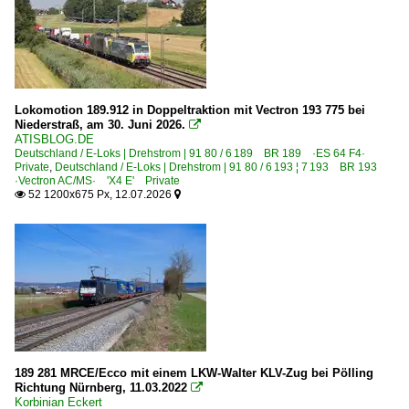
Dresden (sonstige)
Dresden Hbf ·DH·
Duisburg Hbf ·EDG·
Duisburg (sonstige)
Lokomotion 189.912 in Doppeltraktion mit Vectron 193 775 bei
Dülken
Niederstraß, am 30. Juni 2026.

ATISBLOG.DE
Düsseldorf (sonstige)
Deutschland / E-Loks | Drehstrom | 91 80 / 6 189 BR 189 ·ES 64 F4·
Private
,
Deutschland / E-Loks | Drehstrom | 91 80 / 6 193 ¦ 7 193 BR 193
Eichenberg
·Vectron AC/MS· 'X4 E' Private
52 1200x675 Px, 12.07.2026


Elze
Emmendingen
Emmerich
Erfurt Hbf ·UE·
Erkner
Essen Hbf ·EE·
189 281 MRCE/Ecco mit einem LKW-Walter KLV-Zug bei Pölling
Bahnhöfe (F - K)
Richtung Nürnberg, 11.03.2022

Korbinian Eckert
Falkenberg (Elster)