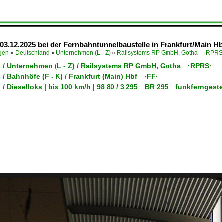
03.12.2025 bei der Fernbahntunnelbaustelle in Frankfurt/Main Hbf
ügen
»
Deutschland
»
Unternehmen (L - Z)
»
Railsystems RP GmbH, Gotha ·RPRS
 / Unternehmen (L - Z) / Railsystems RP GmbH, Gotha ·RPRS·
/ Bahnhöfe (F - K) / Frankfurt (Main) Hbf ·FF·
 / Dieselloks | bis 100 km/h | 98 80 / 3 295 BR 295 funkfernges