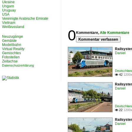
Ukraine
Ungarn
Uruguay
USA
Vereinigte Arabische Emirate
Vietnam
Weißrussland
0
Kommentare,
Alle Kommentare
Neuzugänge
Kommentar verfassen
Gemälde
Modellbahn
Virtual Reality
Railsyste
Gemischtes
Daniel
Fotostellen
Zeitachse
Datenschutzerklärung
Deutschlan
42
1200x

Railsyste
Daniel
Deutschlan
22
1200x

Railsyste
Daniel