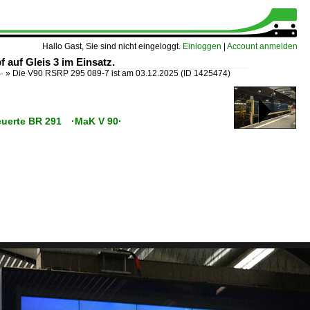
Hallo Gast, Sie sind nicht eingeloggt.
Einloggen
|
Account anmelden
 auf Gleis 3 im Einsatz.
·
»
Die V90 RSRP 295 089-7 ist am 03.12.2025
(ID 1425474)
teuerte BR 291 ·MaK V 90·