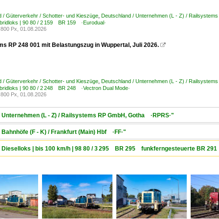
 / Güterverkehr / Schotter- und Kieszüge
,
Deutschland / Unternehmen (L - Z) / Railsyst
bridloks | 90 80 / 2 159 BR 159 ·Eurodual·
800 Px, 01.08.2026
ms RP 248 001 mit Belastungszug in Wuppertal, Juli 2026.

 / Güterverkehr / Schotter- und Kieszüge
,
Deutschland / Unternehmen (L - Z) / Railsyst
bridloks | 90 80 / 2 248 BR 248 ·Vectron Dual Mode·
800 Px, 01.08.2026
 / Unternehmen (L - Z) / Railsystems RP GmbH, Gotha ·RPRS·"
 Bahnhöfe (F - K) / Frankfurt (Main) Hbf ·FF·"
/ Dieselloks | bis 100 km/h | 98 80 / 3 295 BR 295 funkferngesteuerte BR 29