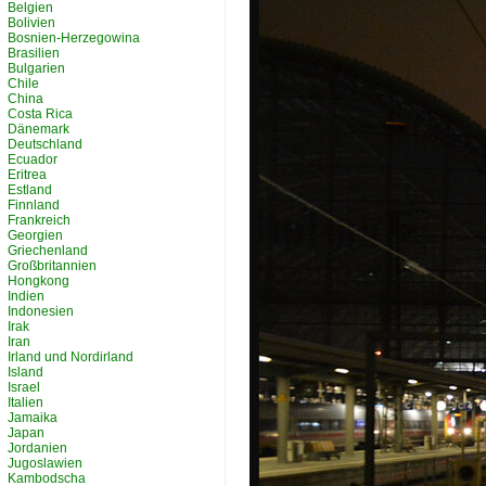
Belgien
Bolivien
Bosnien-Herzegowina
Brasilien
Bulgarien
Chile
China
Costa Rica
Dänemark
Deutschland
Ecuador
Eritrea
Estland
Finnland
Frankreich
Georgien
Griechenland
Großbritannien
Hongkong
Indien
Indonesien
Irak
Iran
Irland und Nordirland
Island
Israel
Italien
Jamaika
Japan
Jordanien
Jugoslawien
Kambodscha