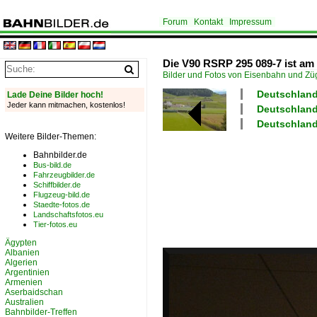
Forum
Kontakt
Impressum
Die V90 RSRP 295 089-7 ist am 
Bilder und Fotos von Eisenbahn und Z
Deutschland
Lade Deine Bilder hoch!
Jeder kann mitmachen, kostenlos!
Deutschland 
Deutschland
Weitere Bilder-Themen:
Bahnbilder.de
Bus-bild.de
Fahrzeugbilder.de
Schiffbilder.de
Flugzeug-bild.de
Staedte-fotos.de
Landschaftsfotos.eu
Tier-fotos.eu
Ägypten
Albanien
Algerien
Argentinien
Armenien
Aserbaidschan
Australien
Bahnbilder-Treffen