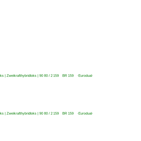
oks | Zweikrafthybridloks | 90 80 / 2 159 BR 159 ·Eurodual·
oks | Zweikrafthybridloks | 90 80 / 2 159 BR 159 ·Eurodual·