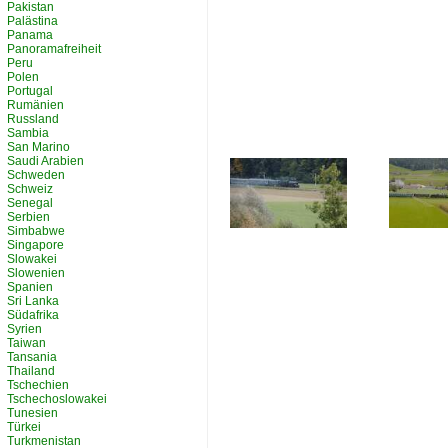
Pakistan
Palästina
Panama
Panoramafreiheit
Peru
Polen
Portugal
Rumänien
Russland
Sambia
San Marino
Saudi Arabien
Schweden
Schweiz
Senegal
Serbien
Simbabwe
Singapore
Slowakei
Slowenien
Spanien
Sri Lanka
Südafrika
Syrien
Taiwan
Tansania
Thailand
Tschechien
Tschechoslowakei
Tunesien
Türkei
Turkmenistan