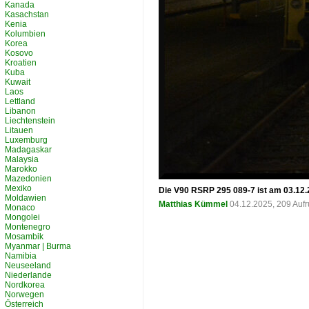
Kanada
Kasachstan
Kenia
Kolumbien
Korea
Kosovo
Kroatien
Kuba
Kuwait
Laos
Lettland
Libanon
Liechtenstein
Litauen
Luxemburg
Madagaskar
Malaysia
Marokko
Mazedonien
Mexiko
Die V90 RSRP 295 089-7 ist am 03.12.2
Moldawien
Matthias Kümmel
04.12.2025, 209 Auf
Monaco
Mongolei
Montenegro
Mosambik
Myanmar | Burma
Namibia
Neuseeland
Niederlande
Nordkorea
Norwegen
Österreich