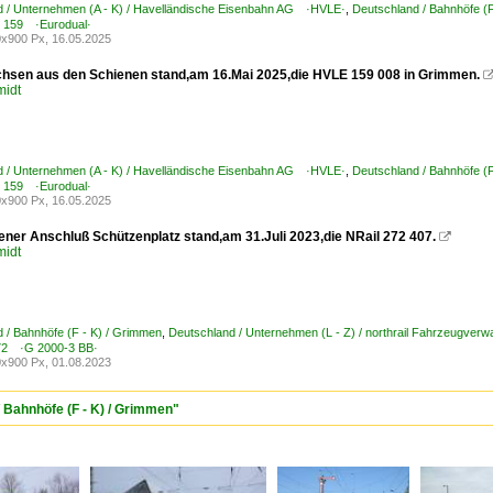
d / Unternehmen (A - K) / Havelländische Eisenbahn AG ·HVLE·
,
Deutschland / Bahnhöfe (
 159 ·Eurodual·
x900 Px, 16.05.2025
chsen aus den Schienen stand,am 16.Mai 2025,die HVLE 159 008 in Grimmen.
midt
d / Unternehmen (A - K) / Havelländische Eisenbahn AG ·HVLE·
,
Deutschland / Bahnhöfe (
 159 ·Eurodual·
x900 Px, 16.05.2025
ner Anschluß Schützenplatz stand,am 31.Juli 2023,die NRail 272 407.

midt
 / Bahnhöfe (F - K) / Grimmen
,
Deutschland / Unternehmen (L - Z) / northrail Fahrzeugv
2 ·G 2000-3 BB·
x900 Px, 01.08.2023
/ Bahnhöfe (F - K) / Grimmen"