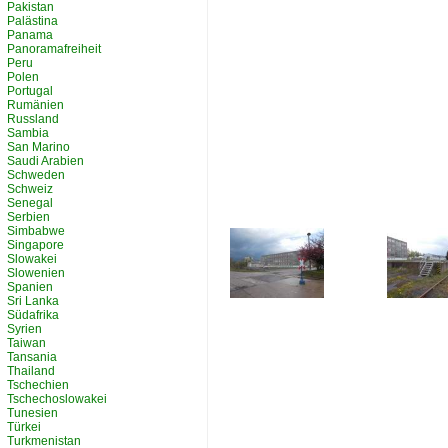
Pakistan
Palästina
Panama
Panoramafreiheit
Peru
Polen
Portugal
Rumänien
Russland
Sambia
San Marino
Saudi Arabien
Schweden
Schweiz
Senegal
Serbien
Simbabwe
Singapore
Slowakei
Slowenien
Spanien
Sri Lanka
Südafrika
Syrien
Taiwan
Tansania
Thailand
Tschechien
Tschechoslowakei
Tunesien
Türkei
Turkmenistan