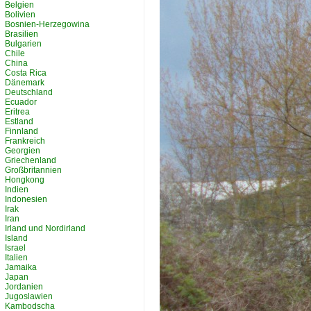
Belgien
Bolivien
Bosnien-Herzegowina
Brasilien
Bulgarien
Chile
China
Costa Rica
Dänemark
Deutschland
Ecuador
Eritrea
Estland
Finnland
Frankreich
Georgien
Griechenland
Großbritannien
Hongkong
Indien
Indonesien
Irak
Iran
Irland und Nordirland
Island
Israel
Italien
Jamaika
Japan
Jordanien
Jugoslawien
Kambodscha