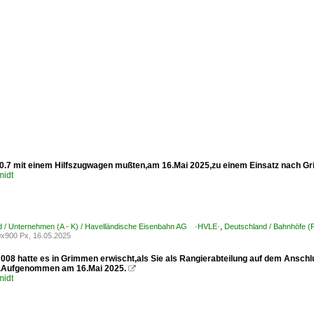
.7 mit einem Hilfszugwagen mußten,am 16.Mai 2025,zu einem Einsatz nach G
midt
d / Unternehmen (A - K) / Havelländische Eisenbahn AG ·HVLE·
,
Deutschland / Bahnhöfe (
x900 Px, 16.05.2025
008 hatte es in Grimmen erwischt,als Sie als Rangierabteilung auf dem Anschl
e.Aufgenommen am 16.Mai 2025.

midt