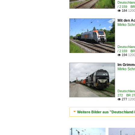
Deutschlan
/ 2 159 BR
184
1200

Mit den A
Mirko Sch
Deutschlan
/ 2 159 BR
194
1200

Im Grimme
Mirko Sch
Deutschland
272 BR 27
277
1200

Weitere Bilder aus "Deutschland 