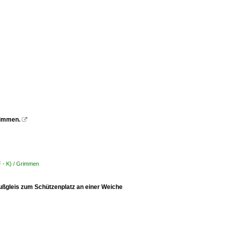
rimmen.

F - K) / Grimmen
ußgleis zum Schützenplatz an einer Weiche