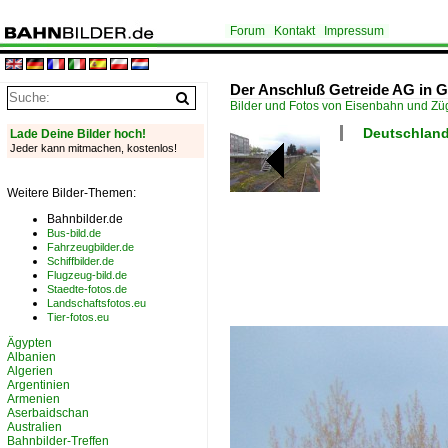
Forum
Kontakt
Impressum
Der Anschluß Getreide AG in 
Bilder und Fotos von Eisenbahn und Z
Deutschland
Lade Deine Bilder hoch!
Jeder kann mitmachen, kostenlos!
Weitere Bilder-Themen:
Bahnbilder.de
Bus-bild.de
Fahrzeugbilder.de
Schiffbilder.de
Flugzeug-bild.de
Staedte-fotos.de
Landschaftsfotos.eu
Tier-fotos.eu
Ägypten
Albanien
Algerien
Argentinien
Armenien
Aserbaidschan
Australien
Bahnbilder-Treffen