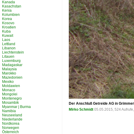
Kanada
Kasachstan
Kenia
Kolumbien
Korea
Kosovo
Kroatien
Kuba
Kuwait
Laos
Lettland
Libanon
Liechtenstein
Litauen
Luxemburg
Madagaskar
Malaysia
Marokko
Mazedonien
Mexiko
Moldawien
Monaco
Mongolei
Montenegro
Mosambik
Der Anschluß Getreide AG in Grimmen
Myanmar | Burma
Mirko Schmidt
05.05.2015, 524 Aufruf
Namibia
Neuseeland
Niederlande
Nordkorea
Norwegen
Österreich