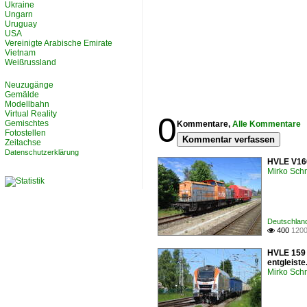
Ukraine
Ungarn
Uruguay
USA
Vereinigte Arabische Emirate
Vietnam
Weißrussland
Neuzugänge
Gemälde
Modellbahn
Virtual Reality
0
Gemischtes
Kommentare,
Alle Kommentare
Fotostellen
Kommentar verfassen
Zeitachse
Datenschutzerklärung
HVLE V160
Mirko Sch
Deutschlan
400
1200

HVLE 159 
entgleist
Mirko Sch