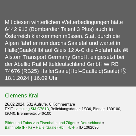
Mit diesen winterlichen Wetterbedingungen hätte
6442 913 (Bombardier Talent 3 Plus) auch in
Österreich klarkommen müssen.
Statt durch die
Alpen fährt er nun durchs Saaletal und wartet in
Halle(Saale)Hbf auf Gleis 12 A-C die Abfahrt ab. 🧰
Alstom Transport Germany GmbH, eingesetzt bei
der Abellio Rail Mitteldeutschland GmbH 🚝 RB
74676 (RB25) Halle(Saale)Hbf–Saalfeld(Saale) 🕓
18.1.2024 | 16:09 Uhr
Clemens Kral
26.02.2024, 631 Aufrufe, 0 Kommentare
EXIF:
samsung SM-G781B
, Belichtungsdauer: 1/336, Blende: 180/100,
ISO40, Brennweite: 540/100
Bilder und Fotos von Eisenbahn und Zügen
»
Deutschland
»
Bahnhöfe (F - K)
»
Halle (Saale) Hbf ·LH·
»
ID 1362030