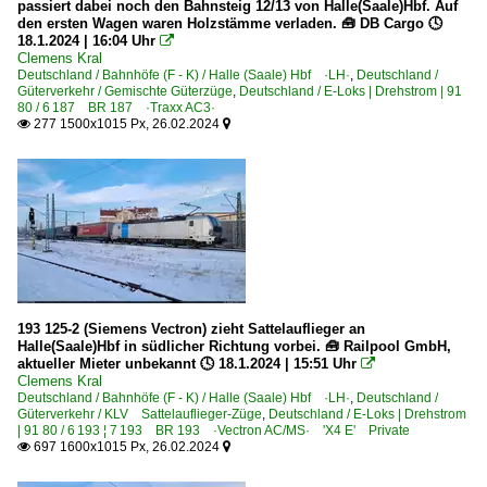
passiert dabei noch den Bahnsteig 12/13 von Halle(Saale)Hbf. Auf
den ersten Wagen waren Holzstämme verladen. 🧰 DB Cargo 🕓
18.1.2024 | 16:04 Uhr

Clemens Kral
Deutschland / Bahnhöfe (F - K) / Halle (Saale) Hbf ·LH·
,
Deutschland /
Güterverkehr / Gemischte Güterzüge
,
Deutschland / E-Loks | Drehstrom | 91
80 / 6 187 BR 187 ·Traxx AC3·
277 1500x1015 Px, 26.02.2024


193 125-2 (Siemens Vectron) zieht Sattelauflieger an
Halle(Saale)Hbf in südlicher Richtung vorbei. 🧰 Railpool GmbH,
aktueller Mieter unbekannt 🕓 18.1.2024 | 15:51 Uhr

Clemens Kral
Deutschland / Bahnhöfe (F - K) / Halle (Saale) Hbf ·LH·
,
Deutschland /
Güterverkehr / KLV Sattelauflieger-Züge
,
Deutschland / E-Loks | Drehstrom
| 91 80 / 6 193 ¦ 7 193 BR 193 ·Vectron AC/MS· 'X4 E' Private
697 1600x1015 Px, 26.02.2024

