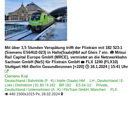
Mit über 3,5 Stunden Verspätung trifft der Flixtrain mit 182 523-1
(Siemens ES64U2-023) in Halle(Saale)Hbf auf Gleis 7 ein. 🧰 Mitsui
Rail Capital Europe GmbH (MRCE), vermietet an die Netzwerkbahn
Sachsen GmbH (NeS) für Flixtrain GmbH 🚝 FLX 1240 (FLX10)
Stuttgart Hbf–Berlin Gesundbrunnen [+220] 🕓 18.1.2024 | 15:41 Uhr

Clemens Kral
Deutschland / Bahnhöfe (F - K) / Halle (Saale) Hbf ·LH·
,
Deutschland / E-
Loks | Drehstrom | 91 80 / 6 182 BR 182 ·ES 64 U2· Private
,
Deutschland / Unternehmen (A - K) / FlixTrain GmbH, München ·FLX·
440 1500x1015 Px, 26.02.2024

