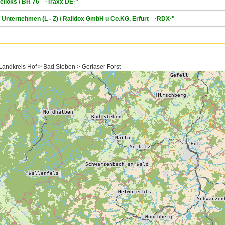
selloks / BR 76 ·Traxx DE·"
/ Unternehmen (L - Z) / Raildox GmbH u Co.KG, Erfurt ·RDX·"
andkreis Hof > Bad Steben > Gerlaser Forst