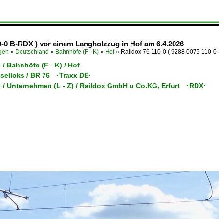
10-0 B-RDX ) vor einem Langholzzug in Hof am 6.4.2026
ügen
»
Deutschland
»
Bahnhöfe (F - K)
»
Hof
»
Raildox 76 110-0 ( 9288 0076 110-
/ Bahnhöfe (F - K) / Hof
eselloks / BR 76 ·Traxx DE·
 / Unternehmen (L - Z) / Raildox GmbH u Co.KG, Erfurt ·RDX·