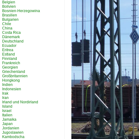
Belgien
Bolivien
Bosnien-Herzegowina
Brasilien
Bulgarien
Chile
China
Costa Rica
Dänemark
Deutschland
Ecuador
Eritrea
Estland
Finnland
Frankreich
Georgien
Griechenland
Großbritannien
Hongkong
Indien
Indonesien
Irak
Iran
Irland und Nordirland
Island
Israel
Italien
Jamaika
Japan
Jordanien
Jugoslawien
Kambodscha