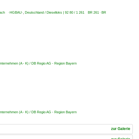
urbach ·HGBAU·
,
Deutschland / Dieselloks | 92 80 / 1 261 BR 261 · BR
nternehmen (A - K) / DB Regio AG - Region Bayern
nternehmen (A - K) / DB Regio AG - Region Bayern
zur Galerie