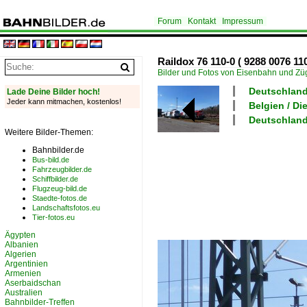
Forum
Kontakt
Impressum
Raildox 76 110-0 ( 9288 0076 1
Bilder und Fotos von Eisenbahn und Z
Deutschland 
Lade Deine Bilder hoch!
Jeder kann mitmachen, kostenlos!
Belgien / Di
Deutschland
Weitere Bilder-Themen:
Bahnbilder.de
Bus-bild.de
Fahrzeugbilder.de
Schiffbilder.de
Flugzeug-bild.de
Staedte-fotos.de
Landschaftsfotos.eu
Tier-fotos.eu
Ägypten
Albanien
Algerien
Argentinien
Armenien
Aserbaidschan
Australien
Bahnbilder-Treffen