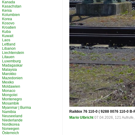
Kanada
Kasachstan
Kenia
Kolumbien
Korea
Kosovo
Kroatien
Kuba
Kuwait
Laos
Lettland
Libanon
Liechtenstein
Litauen
Luxemburg
Madagaskar
Malaysia
Marokko
Mazedonien
Mexiko
Moldawien
Monaco
Mongolei
Montenegro
Mosambik
Myanmar | Burma
Raildox 76 110-0 ( 9288 0076 110-0 B-
Namibia
Neuseeland
Mario Ulbricht
07.04.2026, 121 Aufrufe
Niederlande
Nordkorea
Norwegen
Österreich