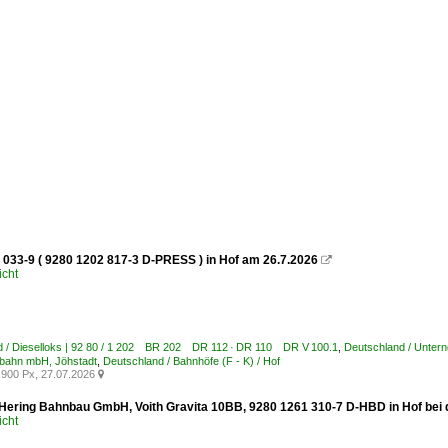
 033-9 ( 9280 1202 817-3 D-PRESS ) in Hof am 26.7.2026

icht
d / Dieselloks | 92 80 / 1 202 BR 202 DR 112 · DR 110 DR V 100.1
,
Deutschland / Untern
lbahn mbH, Jöhstadt
,
Deutschland / Bahnhöfe (F - K) / Hof
900 Px, 27.07.2026

/ Hering Bahnbau GmbH, Voith Gravita 10BB, 9280 1261 310-7 D-HBD in Hof bei
icht