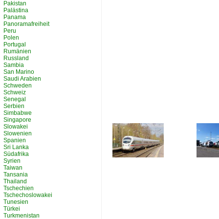
Pakistan
Palästina
Panama
Panoramafreiheit
Peru
Polen
Portugal
Rumänien
Russland
Sambia
San Marino
Saudi Arabien
Schweden
Schweiz
Senegal
Serbien
Simbabwe
Singapore
Slowakei
Slowenien
Spanien
Sri Lanka
Südafrika
Syrien
Taiwan
Tansania
Thailand
Tschechien
Tschechoslowakei
Tunesien
Türkei
Turkmenistan