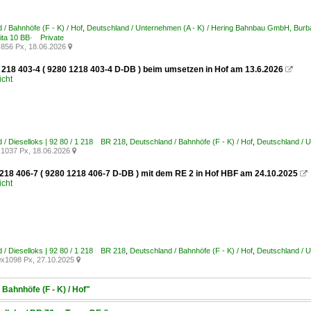
 / Bahnhöfe (F - K) / Hof
,
Deutschland / Unternehmen (A - K) / Hering Bahnbau GmbH, B
ta 10 BB· Private
856 Px, 18.06.2026

 218 403-4 ( 9280 1218 403-4 D-DB ) beim umsetzen in Hof am 13.6.2026

icht
 / Dieselloks | 92 80 / 1 218 BR 218
,
Deutschland / Bahnhöfe (F - K) / Hof
,
Deutschland / U
1037 Px, 18.06.2026

218 406-7 ( 9280 1218 406-7 D-DB ) mit dem RE 2 in Hof HBF am 24.10.2025

icht
 / Dieselloks | 92 80 / 1 218 BR 218
,
Deutschland / Bahnhöfe (F - K) / Hof
,
Deutschland / U
x1098 Px, 27.10.2025

 Bahnhöfe (F - K) / Hof"