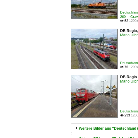
Deutschland
260 ·Gravi
52
1200x

DB Regio,
Mario Ulbr
Deutschland
76
1200x

DB Regio 
Mario Ulbr
Deutschland
233
1200

Weitere Bilder aus "Deutschland /