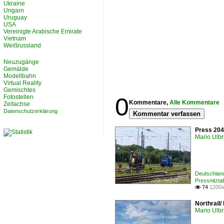
Ukraine
Ungarn
Uruguay
USA
Vereinigte Arabische Emirate
Vietnam
Weißrussland
Neuzugänge
Gemälde
Modellbahn
Virtual Reality
Gemischtes
0
Fotostellen
Kommentare,
Alle Kommentare
Zeitachse
Datenschutzerklärung
Kommentar verfassen
Press 204
Mario Ulbr
Deutschlan
Pressnitzta
74
1200x

Northrail
Mario Ulbr