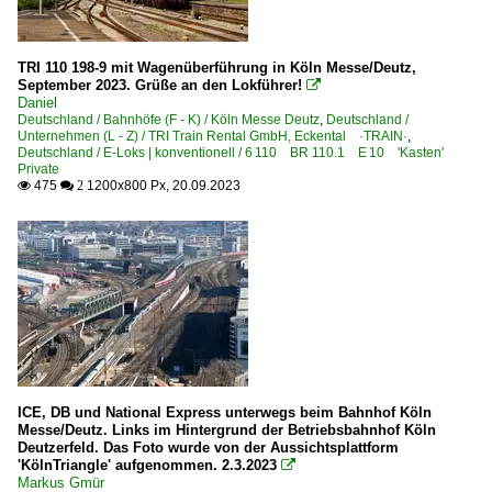
TRI 110 198-9 mit Wagenüberführung in Köln Messe/Deutz,
September 2023. Grüße an den Lokführer!

Daniel
Deutschland / Bahnhöfe (F - K) / Köln Messe Deutz
,
Deutschland /
Unternehmen (L - Z) / TRI Train Rental GmbH, Eckental ·TRAIN·
,
Deutschland / E-Loks | konventionell / 6 110 BR 110.1 E 10 'Kasten'
Private
475
1200x800 Px, 20.09.2023

 2
ICE, DB und National Express unterwegs beim Bahnhof Köln
Messe/Deutz. Links im Hintergrund der Betriebsbahnhof Köln
Deutzerfeld. Das Foto wurde von der Aussichtsplattform
'KölnTriangle' aufgenommen. 2.3.2023

Markus Gmür