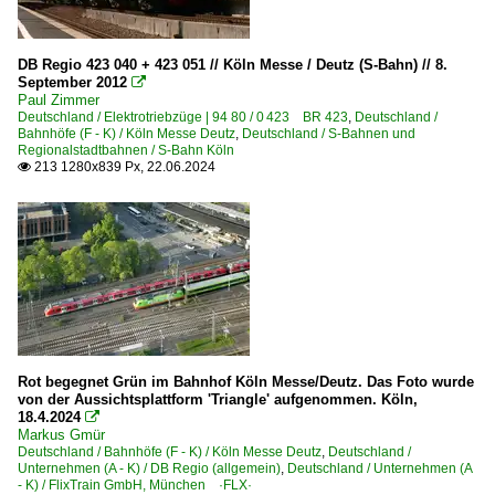
DB Regio 423 040 + 423 051 // Köln Messe / Deutz (S-Bahn) // 8.
September 2012

Paul Zimmer
Deutschland / Elektrotriebzüge | 94 80 / 0 423 BR 423
,
Deutschland /
Bahnhöfe (F - K) / Köln Messe Deutz
,
Deutschland / S-Bahnen und
Regionalstadtbahnen / S-Bahn Köln
213 1280x839 Px, 22.06.2024

Rot begegnet Grün im Bahnhof Köln Messe/Deutz. Das Foto wurde
von der Aussichtsplattform 'Triangle' aufgenommen. Köln,
18.4.2024

Markus Gmür
Deutschland / Bahnhöfe (F - K) / Köln Messe Deutz
,
Deutschland /
Unternehmen (A - K) / DB Regio (allgemein)
,
Deutschland / Unternehmen (A
- K) / FlixTrain GmbH, München ·FLX·