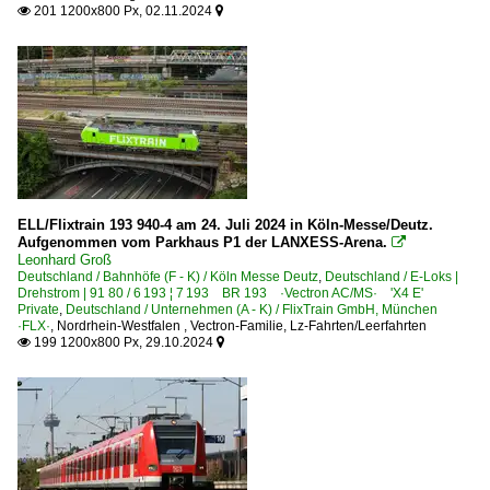
201 1200x800 Px, 02.11.2024


ELL/Flixtrain 193 940-4 am 24. Juli 2024 in Köln-Messe/Deutz.
Aufgenommen vom Parkhaus P1 der LANXESS-Arena.

Leonhard Groß
Deutschland / Bahnhöfe (F - K) / Köln Messe Deutz
,
Deutschland / E-Loks |
Drehstrom | 91 80 / 6 193 ¦ 7 193 BR 193 ·Vectron AC/MS· 'X4 E'
Private
,
Deutschland / Unternehmen (A - K) / FlixTrain GmbH, München
·FLX·
,
Nordrhein-Westfalen
,
Vectron-Familie
,
Lz-Fahrten/Leerfahrten
199 1200x800 Px, 29.10.2024

