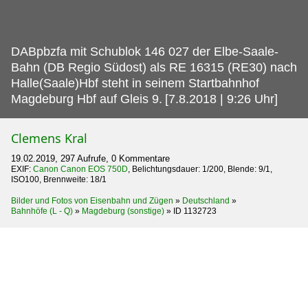
DABpbzfa mit Schublok 146 027 der Elbe-Saale-
Bahn (DB Regio Südost) als RE 16315 (RE30) nach
Halle(Saale)Hbf steht in seinem Startbahnhof
Magdeburg Hbf auf Gleis 9.
[7.8.2018 | 9:26 Uhr]
Clemens Kral
19.02.2019, 297 Aufrufe, 0 Kommentare
EXIF:
Canon Canon EOS 750D
, Belichtungsdauer: 1/200, Blende: 9/1,
ISO100, Brennweite: 18/1
Bilder und Fotos von Eisenbahn und Zügen
»
Deutschland
»
Bahnhöfe (L - Q)
»
Magdeburg (sonstige)
»
ID 1132723