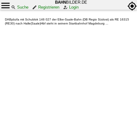
BAHN
BILDER.DE
Suche
Registrieren
Login
DABpbzfa mit Schublok 146 027 der Elbe-Saale-Bahn (DB Regio Südost) als RE 16315
(RE30) nach Halle(Saale)Hbf steht in seinem Startbahnhof Magdeburg ...