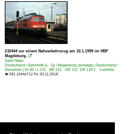
232444 vor einem Nahverkehrszug am 10.1.1999 im HBF
Magdeburg.

Gerd Hahn
Deutschland / Bahnhöfe (L - Q) / Magdeburg (sonstige)
,
Deutschland /
Dieselloks | 92 80 / 1 232 BR 232 DR 132 · DR 130.1 'Ludmilla'
591 1044x712 Px, 03.11.2018
