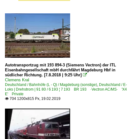
Autotransportzug mit 193 894-3 (Siemens Vectron) der ITL
Eisenbahngesellschaft mbH durchfährt Magdeburg Hbf in
südlicher Richtung. [7.8.2018 | 9:25 Uhr]

Clemens Kral
Deutschland / Bahnhöfe (L - Q) / Magdeburg (sonstige)
,
Deutschland / E-
Loks | Drehstrom | 91 80 / 6 193 ¦ 7 193 BR 193 ·Vectron AC/MS· 'X4
E' Private
704 1200x815 Px, 19.02.2019
