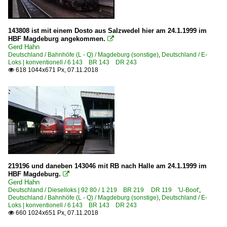
143808 ist mit einem Dosto aus Salzwedel hier am 24.1.1999 im
HBF Magdeburg angekommen.

Gerd Hahn
Deutschland / Bahnhöfe (L - Q) / Magdeburg (sonstige)
,
Deutschland / E-
Loks | konventionell / 6 143 BR 143 DR 243
618 1044x671 Px, 07.11.2018

219196 und daneben 143046 mit RB nach Halle am 24.1.1999 im
HBF Magdeburg.

Gerd Hahn
Deutschland / Dieselloks | 92 80 / 1 219 BR 219 DR 119 'U-Boot'
,
Deutschland / Bahnhöfe (L - Q) / Magdeburg (sonstige)
,
Deutschland / E-
Loks | konventionell / 6 143 BR 143 DR 243
660 1024x651 Px, 07.11.2018
