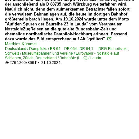
der anschließend als D 88735 nach Würzburg weiterfahren wird.
Natürlich nicht, denn dem aufmerksamen Betrachter fallen sofort
die verwaisten Bahnanlagen auf, die heute im dortigen Bahnhof
größtenteils brach liegen. Am 19.10.2024 wurde unter dem Motto
"Auf den Spuren der Baureihe 23 in Lauda" vom Veranstalter
NostalgieZugReisen an die gute alte Bundesbahn-Zeit und
ehemalige nordbadische Dampflok-Hochburg erinnert. Passend
dazu wurde das Bild entsprechend auf Alt "gefiltert".

Matthias Kümmel
Deutschland / Dampfloks / BR 64 DB 064 · DR 64.1 ·DRG-Einheitslok·
,
Schweiz / Museumsbahnen und Vereine / Eurovapor - Nostalgie auf
Schienen, Zürich
,
Deutschland / Bahnhöfe (L - Q) / Lauda
276 1200x866 Px, 21.10.2024
