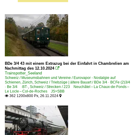
BDe 3/4 43 mit einem Extrazug bei der Einfahrt in Chambrelien am
Nachmittag des 12.10.2024

Trainspotter_Seeland
Schweiz / Museumsbahnen und Vereine / Eurovapor - Nostalgie auf
Schienen, Zürich
,
Schweiz / Triebzüge | ältere Bauart / BDe 3/4 · BCFe (2)3/4
· Be 3/4 ·BT·
,
Schweiz / Strecken / 223 Neuchâtel – La Chaux-de-Fonds –
Le Locle – Col-de-Roches JS>SBB
362 1200x800 Px, 26.11.2024

