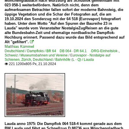
Mönchengladbach nach Würzburg als Schublok gemeinsam mit
023 058-1 weiterbefördern. Natürlich nicht, denn dem
aufmerksamen Betrachter fallen sofort der moderne Bahnsteig, die
üppige Vegetation und die Schar der Fotografen auf, die am
19.10.2024 den Sonderzug mit der 64 518 (Eurovapor) fotografiert
haben. Unter dem Motto "Auf den Spuren der Baureihe 23 in
Lauda" wurde vom Veranstalter NostalgieZugReisen an die gute
alte Bundesbahn-Zeit und ehemalige nordbadische Dampflok-
Hochburg erinnert. Passend dazu wurde das Bild entsprechend auf
Alt "gefiltert".

Matthias Kümmel
Deutschland / Dampfloks / BR 64 DB 064 · DR 64.1 ·DRG-Einheitslok·
,
Schweiz / Museumsbahnen und Vereine / Eurovapor - Nostalgie auf
Schienen, Zürich
,
Deutschland / Bahnhöfe (L - Q) / Lauda
221 1200x805 Px, 21.10.2024

Lauda anno 1975: Die Dampflok 064 518-4 kommt gerade aus dem
BW Lauda und fährt an Schnellzug D 88736 aus Mönchengladbach,