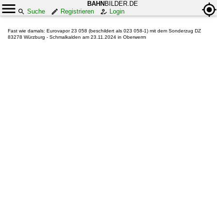
BAHN
BILDER.DE
Suche
Registrieren
Login
Fast wie damals: Eurovapor 23 058 (beschildert als 023 058-1) mit dem Sonderzug DZ
83278 Würzburg - Schmalkalden am 23.11.2024 in Oberwerrn