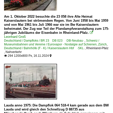
Am 1. Oktober 2022 besuchte die 23 058 ihre Alte Heimat
Kaiserslautern bei strömendem Regen. Von Juni 1958 bis Mai 1959
und von Mai 1961 bis Juli 1966 war sie im Bw Kaiserslautern
beheimatet. Der Zug war Teil der Plandampfveranstaltung zum 175-
jährigen Jubiläums der Eisenbahn in Rheinland-Pfalz.

Leonhard Groß
Deutschland / Dampfloks / BR 23 DB 023 ·DB-Neubau·
,
Schweiz /
Museumsbahnen und Vereine / Eurovapor - Nostalgie auf Schienen, Zürich
,
Deutschland / Bahnhöfe (F - K) / Kaiserslautern Hbf ·SKL·
,
Rheinland-Pfalz
,
Nahverkehr
294 1200x800 Px, 16.11.2024


Lauda anno 1975: Die Dampflok 064 518-4 kam gerade aus dem BW
Lauda und wird gleich den Schnellzug D 88735 aus