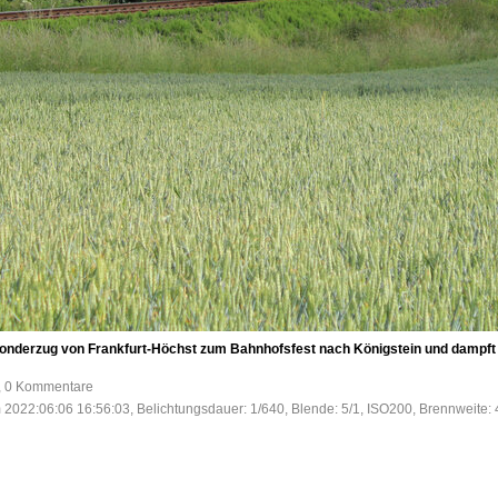
Sonderzug von Frankfurt-Höchst zum Bahnhofsfest nach Königstein und dampft
e, 0 Kommentare
 2022:06:06 16:56:03, Belichtungsdauer: 1/640, Blende: 5/1, ISO200, Brennweite: 