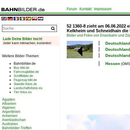
Forum
Kontakt
Impressum
52 1360-8 zieht am 06.06.2022
Kelkheim und Schneidhain die 
Bilder und Fotos von Eisenbahn und Z
Lade Deine Bilder hoch!
Deutschland
Jeder kann mitmachen, kostenlos!
Deutschland
Deutschland
Weitere Bilder-Themen:
Hessen
Bahnbilder.de
(OMSI
Bus-bild.de
Fahrzeugbilder.de
Schiffbilder.de
Flugzeug-bild.de
Staedte-fotos.de
Landschaftsfotos.eu
Tier-fotos.eu
Ägypten
Albanien
Algerien
Argentinien
Armenien
Aserbaidschan
Australien
Bahnbilder-Treffen