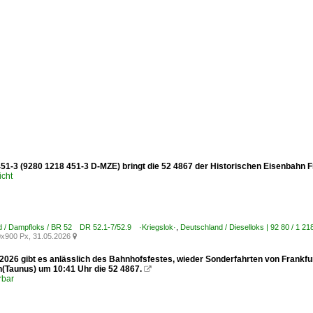
51-3 (9280 1218 451-3 D-MZE) bringt die 52 4867 der Historischen Eisenbahn F
icht
d / Dampfloks / BR 52 DR 52.1-7/52.9 ·Kriegslok·
,
Deutschland / Dieselloks | 92 80 / 1
x900 Px, 31.05.2026

2026 gibt es anlässlich des Bahnhofsfestes, wieder Sonderfahrten von Frankfu
n(Taunus) um 10:41 Uhr die 52 4867.

rbar