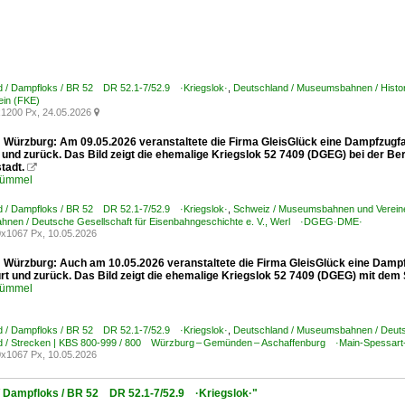
d / Dampfloks / BR 52 DR 52.1-7/52.9 ·Kriegslok·
,
Deutschland / Museumsbahnen / Histo
tein (FKE)
1200 Px, 24.05.2026

Würzburg: Am 09.05.2026 veranstaltete die Firma GleisGlück eine Dampfzugfa
 und zurück. Das Bild zeigt die ehemalige Kriegslok 52 7409 (DGEG) bei der B
tadt.

Kümmel
d / Dampfloks / BR 52 DR 52.1-7/52.9 ·Kriegslok·
,
Schweiz / Museumsbahnen und Vereine 
nen / Deutsche Gesellschaft für Eisenbahngeschichte e. V., Werl ·DGEG·DME·
x1067 Px, 10.05.2026
Würzburg: Auch am 10.05.2026 veranstaltete die Firma GleisGlück eine Dampf
rt und zurück. Das Bild zeigt die ehemalige Kriegslok 52 7409 (DGEG) mit dem
Kümmel
d / Dampfloks / BR 52 DR 52.1-7/52.9 ·Kriegslok·
,
Deutschland / Museumsbahnen / Deuts
d / Strecken | KBS 800-999 / 800 Würzburg – Gemünden – Aschaffenburg ·Main-Spessart
x1067 Px, 10.05.2026
 / Dampfloks / BR 52 DR 52.1-7/52.9 ·Kriegslok·"