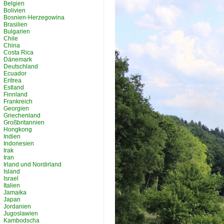
Belgien
Bolivien
Bosnien-Herzegowina
Brasilien
Bulgarien
Chile
China
Costa Rica
Dänemark
Deutschland
Ecuador
Eritrea
Estland
Finnland
Frankreich
Georgien
Griechenland
Großbritannien
Hongkong
Indien
Indonesien
Irak
Iran
Irland und Nordirland
Island
Israel
Italien
Jamaika
Japan
Jordanien
Jugoslawien
Kambodscha