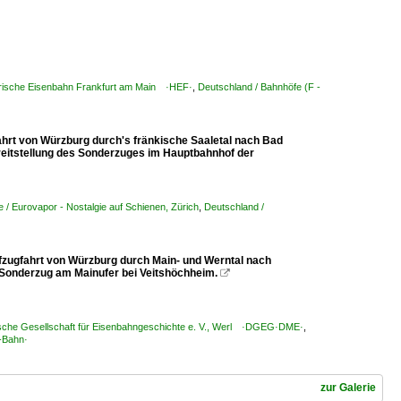
rische Eisenbahn Frankfurt am Main ·HEF·
,
Deutschland / Bahnhöfe (F -
hrt von Würzburg durch's fränkische Saaletal nach Bad
ereitstellung des Sonderzuges im Hauptbahnhof der
/ Eurovapor - Nostalgie auf Schienen, Zürich
,
Deutschland /
zugfahrt von Würzburg durch Main- und Werntal nach
 Sonderzug am Mainufer bei Veitshöchheim.

che Gesellschaft für Eisenbahngeschichte e. V., Werl ·DGEG·DME·
,
-Bahn·
zur Galerie