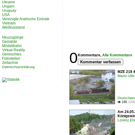
Ukraine
Ungarn
Uruguay
USA
Vereinigte Arabische Emirate
Vietnam
Weißrussland
Neuzugänge
Gemälde
Modellbahn
Virtual Reality
0
Gemischtes
Kommentare,
Alle Kommentare
Fotostellen
Kommentar verfassen
Zeitachse
Datenschutzerklärung
MZE 218 4
Mario Ulbr
Deutschlan
185
1200

Am 24.05.
Königstei
Lorenz Eh