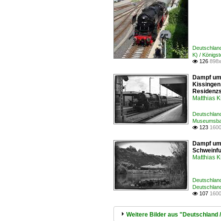
Deutschlan
K) / Königs
126
898x

Dampf um 
Kissingen
Residenzs
Matthias 
Deutschlan
Museumsbah
123
1600

Dampf um 
Schweinfu
Matthias 
Deutschlan
Deutschlan
107
1600

Weitere Bilder aus "Deutschland