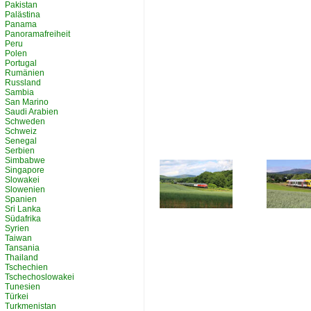
Pakistan
Palästina
Panama
Panoramafreiheit
Peru
Polen
Portugal
Rumänien
Russland
Sambia
San Marino
Saudi Arabien
Schweden
Schweiz
Senegal
Serbien
Simbabwe
Singapore
Slowakei
Slowenien
Spanien
Sri Lanka
Südafrika
Syrien
Taiwan
Tansania
Thailand
Tschechien
Tschechoslowakei
Tunesien
Türkei
Turkmenistan