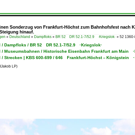
 einen Sonderzug von Frankfurt-Höchst zum Bahnhofsfest nach K
Steigung hinauf.
ügen
»
Deutschland
»
Dampfloks
»
BR 52 DR 52.1-7/52.9 ·Kriegslok·
»
52 1360-
 / Dampfloks / BR 52 DR 52.1-7/52.9 ·Kriegslok·
 / Museumsbahnen / Historische Eisenbahn Frankfurt am Main 
 / Strecken | KBS 600-699 / 646 Frankfurt-Höchst – Königstein 
Jakob LP)