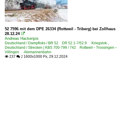
52 7596 mit dem DPE 26334 (Rottweil - Triberg) bei Zollhaus
28.12.24

Andreas Hackenjos
Deutschland / Dampfloks / BR 52 DR 52.1-7/52.9 ·Kriegslok·
,
Deutschland / Strecken | KBS 700-799 / 742 Rottweil – Trossingen –
Villingen ·Alemannenbahn·
237
1600x1000 Px, 29.12.2024

 2