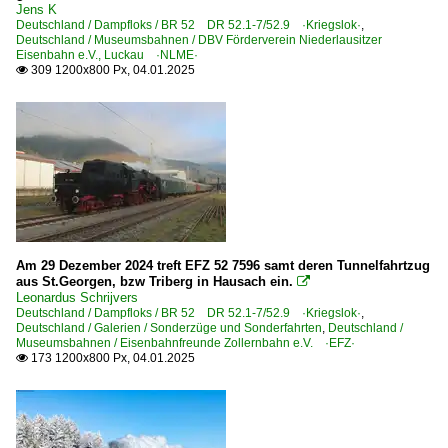
Jens K
Deutschland / Dampfloks / BR 52 DR 52.1-7/52.9 ·Kriegslok·
,
Deutschland / Museumsbahnen / DBV Förderverein Niederlausitzer
Eisenbahn e.V., Luckau ·NLME·
309 1200x800 Px, 04.01.2025

Am 29 Dezember 2024 treft EFZ 52 7596 samt deren Tunnelfahrtzug
aus St.Georgen, bzw Triberg in Hausach ein.

Leonardus Schrijvers
Deutschland / Dampfloks / BR 52 DR 52.1-7/52.9 ·Kriegslok·
,
Deutschland / Galerien / Sonderzüge und Sonderfahrten
,
Deutschland /
Museumsbahnen / Eisenbahnfreunde Zollernbahn e.V. ·EFZ·
173 1200x800 Px, 04.01.2025
