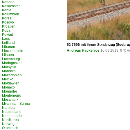
Kanada
Kasachstan
Kenia
Kolumbien
Korea
Kosovo
Kroatien
Kuba
Kuwait
Laos
Lettland
52 7596 mit ihrem Sonderzug (Seebrugg
Libanon
Andreas Hackenjos
10.09.2013, 970 A
Liechtenstein
Litauen
Luxemburg
Madagaskar
Malaysia
Marokko
Mazedonien
Mexiko
Moldawien
Monaco
Mongolei
Montenegro
Mosambik
Myanmar | Burma
Namibia
Neuseeland
Niederlande
Nordkorea
Norwegen
Österreich