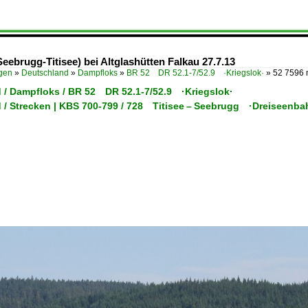
eebrugg-Titisee) bei Altglashütten Falkau 27.7.13
ügen
»
Deutschland
»
Dampfloks
»
BR 52 DR 52.1-7/52.9 ·Kriegslok·
»
52 7596 m
 / Dampfloks / BR 52 DR 52.1-7/52.9 ·Kriegslok·
 / Strecken | KBS 700-799 / 728 Titisee – Seebrugg ·Dreiseenba