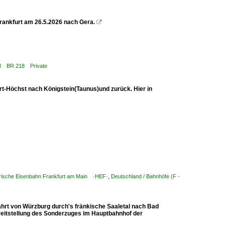
rankfurt am 26.5.2026 nach Gera.

 218 BR 218 Private
rt-Höchst nach Königstein(Taunus)und zurück. Hier in
rische Eisenbahn Frankfurt am Main ·HEF·
,
Deutschland / Bahnhöfe (F -
hrt von Würzburg durch's fränkische Saaletal nach Bad
ereitstellung des Sonderzuges im Hauptbahnhof der