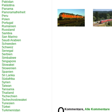
Pakistan
Palästina
Panama
Panoramafreiheit
Peru
Polen
Portugal
Rumänien
Russland
Sambia
San Marino
Saudi Arabien
Schweden
Schweiz
Senegal
Serbien
Simbabwe
Singapore
Slowakei
Slowenien
Spanien
Sri Lanka
Südafrika
Syrien
Taiwan
Tansania
Thailand
Tschechien
Tschechoslowakei
Tunesien
0
Türkei
Kommentare,
Alle Kommentare
Turkmenistan