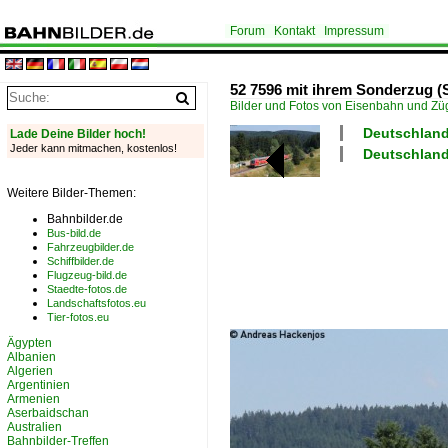
Forum
Kontakt
Impressum
52 7596 mit ihrem Sonderzug (S
Bilder und Fotos von Eisenbahn und Z
Deutschland
Lade Deine Bilder hoch!
Jeder kann mitmachen, kostenlos!
Deutschland
Weitere Bilder-Themen:
Bahnbilder.de
Bus-bild.de
Fahrzeugbilder.de
Schiffbilder.de
Flugzeug-bild.de
Staedte-fotos.de
Landschaftsfotos.eu
Tier-fotos.eu
Ägypten
Albanien
Algerien
Argentinien
Armenien
Aserbaidschan
Australien
Bahnbilder-Treffen