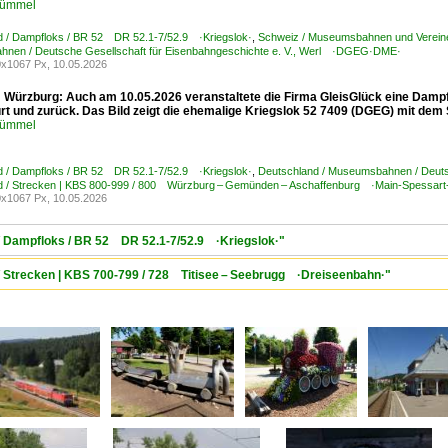
Kümmel
d / Dampfloks / BR 52 DR 52.1-7/52.9 ·Kriegslok·
,
Schweiz / Museumsbahnen und Vereine 
nen / Deutsche Gesellschaft für Eisenbahngeschichte e. V., Werl ·DGEG·DME·
x1067 Px, 10.05.2026
Würzburg: Auch am 10.05.2026 veranstaltete die Firma GleisGlück eine Dampf
rt und zurück. Das Bild zeigt die ehemalige Kriegslok 52 7409 (DGEG) mit dem
Kümmel
d / Dampfloks / BR 52 DR 52.1-7/52.9 ·Kriegslok·
,
Deutschland / Museumsbahnen / Deuts
d / Strecken | KBS 800-999 / 800 Würzburg – Gemünden – Aschaffenburg ·Main-Spessart
x1067 Px, 10.05.2026
 / Dampfloks / BR 52 DR 52.1-7/52.9 ·Kriegslok·"
 / Strecken | KBS 700-799 / 728 Titisee – Seebrugg ·Dreiseenbahn·"