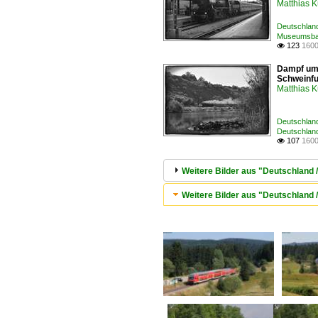
Matthias 
Deutschlan
Museumsbah
123
1600

Dampf um 
Schweinfu
Matthias 
Deutschlan
Deutschlan
107
1600

Weitere Bilder aus "Deutschland
Weitere Bilder aus "Deutschland