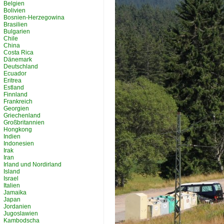
Belgien
Bolivien
Bosnien-Herzegowina
Brasilien
Bulgarien
Chile
China
Costa Rica
Dänemark
Deutschland
Ecuador
Eritrea
Estland
Finnland
Frankreich
Georgien
Griechenland
Großbritannien
Hongkong
Indien
Indonesien
Irak
Iran
Irland und Nordirland
Island
Israel
Italien
Jamaika
Japan
Jordanien
Jugoslawien
Kambodscha