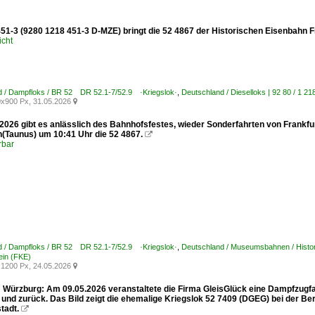
51-3 (9280 1218 451-3 D-MZE) bringt die 52 4867 der Historischen Eisenbahn F
icht
d / Dampfloks / BR 52 DR 52.1-7/52.9 ·Kriegslok·
,
Deutschland / Dieselloks | 92 80 / 1
x900 Px, 31.05.2026

2026 gibt es anlässlich des Bahnhofsfestes, wieder Sonderfahrten von Frankfu
n(Taunus) um 10:41 Uhr die 52 4867.

rbar
d / Dampfloks / BR 52 DR 52.1-7/52.9 ·Kriegslok·
,
Deutschland / Museumsbahnen / Histo
tein (FKE)
1200 Px, 24.05.2026

Würzburg: Am 09.05.2026 veranstaltete die Firma GleisGlück eine Dampfzugfa
 und zurück. Das Bild zeigt die ehemalige Kriegslok 52 7409 (DGEG) bei der B
tadt.
