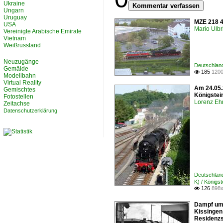
Ukraine
Kommentar verfassen
Ungarn
Uruguay
MZE 218 4
USA
Mario Ulbr
Vereinigte Arabische Emirate
Vietnam
Weißrussland
Neuzugänge
Deutschlan
Gemälde
185
1200

Modellbahn
Virtual Reality
Am 24.05.
Gemischtes
Königstei
Fotostellen
Lorenz Eh
Zeitachse
Datenschutzerklärung
Deutschlan
K) / Königs
126
898x

Dampf um 
Kissingen
Residenzs