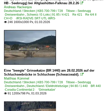
Personenwagen | Altbauwagen
HB - Seebrugg) bei Altglashütten-Falknau 28.2.26

Andreas Hackenjos
26 Ganzstahl 'Donnerbüchsen'
Deutschland / Strecken | KBS 700-799 / 728 Titisee – Seebrugg
·Dreiseenbahn·
,
Schweiz / E-Loks | 91 85 / 4 421 Re 421 Re 4/4 II
CH+D ·IRSI·RADVE·SRT·UTL·WRS·
Personenwagen | Begleit- und Sonderwagen
246 1600x1000 Px, 01.03.2026

Wohnschlaf-/Werkstattwagen | alle Umbauten
Personenwagen | Steuerwagen
Doppelstock-Steuerwagen 2. Generation für DR 760.0
Doppelstock-Steuerwagen 3. Generation 761, 762
Doppelstock-Steuerwagen 4. Generation 763-767, 785
IC-Steuerwagen InterRegio 269, 287
Eine "bwegte" Grinsekatze (BR 1440) am 28.02.2026 auf der
Schluchseebrücke in Schluchsee (Schwarzwald).

Steuerwagen Bauart Karlsruhe 'Silberling'
Matthias Kümmel
Deutschland / Strecken | KBS 700-799 / 728 Titisee – Seebrugg
·Dreiseenbahn·
,
Deutschland / Elektrotriebzüge | 94 80 / 1 440 BR 440
Regional- und Fernzüge
·Coradia Continental 2· 'Grinsekatze'
91 1200x798 Px, 01.03.2026

DbZ Überführungsfahrten, Züge für besondere Zwecke
DPE Charter- und Touristikzüge