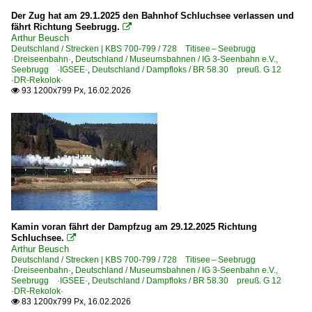
DB Regio AG - Region Baden-Württemberg
Der Zug hat am 29.1.2025 den Bahnhof Schluchsee verlassen und
fährt Richtung Seebrugg.

Unternehmen (L - Z)
Arthur Beusch
Deutschland / Strecken | KBS 700-799 / 728 Titisee – Seebrugg
Neckar-Schwarzwald-Alb Eisenbahnverkehrsgesellschaft
·Dreiseenbahn·
,
Deutschland / Museumsbahnen / IG 3-Seenbahn e.V.,
Seebrugg ·IGSEE·
,
Deutschland / Dampfloks / BR 58.30 preuß. G 12
SAB Schwäbische Alb-Bahn GmbH, Münsingen
·DR-Rekolok·
93 1200x799 Px, 16.02.2026

Österreich
Bahndienstfahrzeuge
X 491 · 9191 Dieselschneeschleuder 2080
Schweiz
Kamin voran fährt der Dampfzug am 29.12.2025 Richtung
E-Loks | 91 85
Schluchsee.

Arthur Beusch
4 421 Re 421 Re 4/4 II CH+D ·IRSI·RADVE·SRT·UTL·
Deutschland / Strecken | KBS 700-799 / 728 Titisee – Seebrugg
·Dreiseenbahn·
,
Deutschland / Museumsbahnen / IG 3-Seenbahn e.V.,
Seebrugg ·IGSEE·
,
Deutschland / Dampfloks / BR 58.30 preuß. G 12
Unternehmen | EVU
·DR-Rekolok·
83 1200x799 Px, 16.02.2026

International Rolling Stock Investment GmbH ·IRSI·