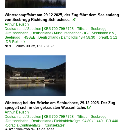
Winterdampffahrt am 29.12.2025, der Zug fährt dem See entlang
von Seebrugg Richtung Schluchsee.

Arthur Beusch
Deutschland / Strecken | KBS 700-799 / 728 Titisee – Seebrugg
·Dreiseenbahn·
,
Deutschland / Museumsbahnen / IG 3-Seenbahn e.V.,
Seebrugg ·IGSEE·
,
Deutschland / Dampfloks / BR 58.30 preuß. G 12
·DR-Rekolok·
91 1200x799 Px, 16.02.2026

Wintertag bei der Brücke am Schluchsee, 29.12.2025. Der Zug
spiegelt sich in der gekrausten Wasserfläche.

Arthur Beusch
Deutschland / Strecken | KBS 700-799 / 728 Titisee – Seebrugg
·Dreiseenbahn·
,
Deutschland / Elektrotriebzüge | 94 80 / 1 440 BR 440
·Coradia Continental 2· 'Grinsekatze'
97 1200x799 Px, 16.02.2026
