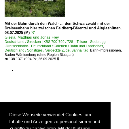
Mit der Bahn durch den Wald - ... den Schwarzwald mit der
Dreiseenbahn hier zwischen Feldberg-Bärental und Altglashütten.
08.07.2025 (M)

Gisela, Matthias und Jonas Frey
Deutschland / Strecken | KBS 700-799 / 728 Titisee – Seebrugg
·Dreiseenbahn·
,
Deutschland / Galerien / Bahn und Landschaft
,
Deutschland / Sonstiges / Verdeckte Züge, Bahnalltag
,
Bahn-Impressionen
,
Baden-Württemberg (ohne Region Stuttgart)
138 1371x904 Px, 26.09.2025


Diese Webseite verwendet Cookies, um
Inhalte und Anzeigen zu personalisieren und
Zugriffe zu analysieren. Mit der Nutzung