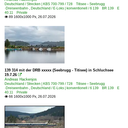
Deutschland / Strecken | KBS 700-799 / 728 Titisee – Seebrugg
1 213 BR 213 DB V 100.23 Steilstreckenlok
·Dreiseenbahn·
,
Deutschland / E-Loks | konventionell / 6 139 BR 139 E
40.11 Private
1 218 BR 218
89 1600x1000 Px, 26.07.2026

1 218 BR 218 Private
Dieselloks | bis 100 km/h | 98 80
3 363 BR 363 ·DB V 60· remot. DB 261 Private
3 364 BR 364 ·DB V 60· funkferngesteuerte DB 260
Dieselloks | Kleinloks
139 314 mit der DRB xxxxx (Seebrugg - Titisee) in Schluchsee
3 320 BR 320 ·Henschel DEL 110·
19.7.26

Andreas Hackenjos
3 323/324 BR 323 · 324 ·DB Köf II/Lg II, Köf III·
Deutschland / Strecken | KBS 700-799 / 728 Titisee – Seebrugg
·Dreiseenbahn·
,
Deutschland / E-Loks | konventionell / 6 139 BR 139 E
40.11 Private
Dieseltriebzüge | 95 80
66 1600x1000 Px, 26.07.2026

0 611 BR 611
0 628 BR 628 · 928 · BR 629
E-Loks | Altbau