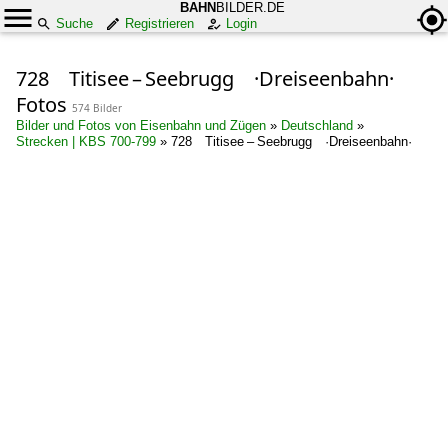
BAHN
BILDER.DE
Suche
Registrieren
Login
728 Titisee – Seebrugg ·Dreiseenbahn·
Fotos
574 Bilder
Bilder und Fotos von Eisenbahn und Zügen
»
Deutschland
»
Strecken | KBS 700-799
»
728 Titisee – Seebrugg ·Dreiseenbahn·