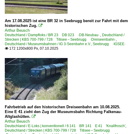
Am 17.08.2025 ist eine BR 32 in Seebrugg bereit zur Fahrt mit dem
historischen Zug.

Arthur Beusch
Deutschland / Dampfloks / BR 23 DB 023 ·DB-Neubau·
,
Deutschland /
Strecken | KBS 700-799 / 728 Titisee – Seebrugg ·Dreiseenbahn·
,
Deutschland / Museumsbahnen / IG 3-Seenbahn e.V., Seebrugg ·IGSEE·
172 1200x800 Px, 07.10.2025

Fahrbetrieb auf den historischen Dreiseenbahn am 10.08.2025.
Eine E 41 zieht den Zug der Museumsbahn Richtung Falkenau-
Altglashütten.

Arthur Beusch
Deutschland / E-Loks | konventionell / 6 141 BR 141 E 41 'Knallfrosch'
,
Deutschland / Strecken | KBS 700-799 / 728 Titisee – Seebrugg