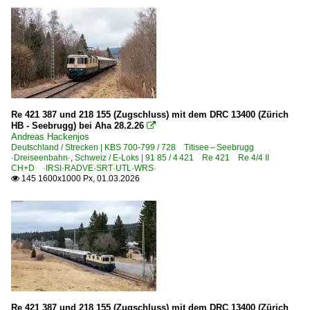
Museumswagen | Oldies
Güterwagen | Altbauwagen
Gattung GG | Gedeckte Güterwagen mit Drehgestellen (ge
Gattung T | Kühlwagen, Thermowagen
Re 421 387 und 218 155 (Zugschluss) mit dem DRC 13400 (Zürich
Museumsbahnen
HB - Seebrugg) bei Aha 28.2.26

Andreas Hackenjos
Eisenbahnfreunde Zollernbahn e.V. ·EFZ·
Deutschland / Strecken | KBS 700-799 / 728 Titisee – Seebrugg
·Dreiseenbahn·
,
Schweiz / E-Loks | 91 85 / 4 421 Re 421 Re 4/4 II
Gesellschaft zur Erhaltung von Schienenfahrzeugen Stutt
CH+D ·IRSI·RADVE·SRT·UTL·WRS·
145 1600x1000 Px, 01.03.2026

IG 3-Seenbahn e.V., Seebrugg ·IGSEE·
Ulmer Eisenbahnfreunde ·UEF·
Personenwagen
Schnellzugwagen m-Wagen UIC-X 53-55, 58, 60, 63
Umbauwagen 3-achsig
Re 421 387 und 218 155 (Zugschluss) mit dem DRC 13400 (Zürich