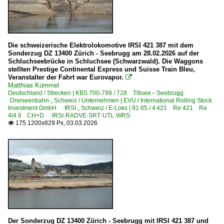
E 44 BR 144 · DR 244
E 44W BR 145
E 94 BR 194 · DR 254
Die schweizerische Elektrolokomotive IRSI 421 387 mit dem
Sonderzug DZ 13400 Zürich - Seebrugg am 28.02.2026 auf der
Schluchseebrücke in Schluchsee (Schwarzwald). Die Waggons
E-Loks | Drehstrom | 91 80
stellten Prestige Continental Express und Suisse Train Bleu,
Veranstalter der Fahrt war Eurovapor.

6 101 BR 101
Matthias Kümmel
Deutschland / Strecken | KBS 700-799 / 728 Titisee – Seebrugg
6 101 BR 101 Werbeloks
·Dreiseenbahn·
,
Schweiz / Unternehmen | EVU / International Rolling Stock
Investment GmbH ·IRSI·
,
Schweiz / E-Loks | 91 85 / 4 421 Re 421 Re
6 146 BR 146 ·Traxx AC1/2·
4/4 II CH+D ·IRSI·RADVE·SRT·UTL·WRS·
175 1200x829 Px, 03.03.2026

6 146 BR 146 ·Traxx AC1/2· Werbeloks
6 182 BR 182 ·ES 64 U2· Private
6 185 BR 185 ·Traxx AC1/2· Private
E-Loks | konventionell
6 110 BR 110.1 E 10 'Kasten'
6 111 BR 111
Der Sonderzug DZ 13400 Zürich - Seebrugg mit IRSI 421 387 und
6 139 BR 139 E 40.11