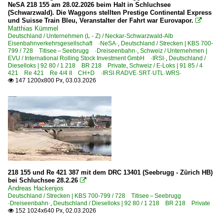
NeSA 218 155 am 28.02.2026 beim Halt in Schluchsee
(Schwarzwald). Die Waggons stellten Prestige Continental Express
6 139 BR 139 E 40.11 Private
und Suisse Train Bleu, Veranstalter der Fahrt war Eurovapor.

Matthias Kümmel
6 140 BR 140 E 40
Deutschland / Unternehmen (L - Z) / Neckar-Schwarzwald-Alb
6 141 BR 141 E 41 'Knallfrosch'
Eisenbahnverkehrsgesellschaft ·NeSA·
,
Deutschland / Strecken | KBS 700-
799 / 728 Titisee – Seebrugg ·Dreiseenbahn·
,
Schweiz / Unternehmen |
6 143 BR 143 DR 243
EVU / International Rolling Stock Investment GmbH ·IRSI·
,
Deutschland /
Dieselloks | 92 80 / 1 218 BR 218 Private
,
Schweiz / E-Loks | 91 85 / 4
421 Re 421 Re 4/4 II CH+D ·IRSI·RADVE·SRT·UTL·WRS·
Elektrotriebzüge | 94 80
147 1200x800 Px, 03.03.2026

0 440 BR 440 ·Coradia Continental· 'Mopsgesicht'
1 440 BR 440 ·Coradia Continental 2· 'Grinsekatze'
Galerien
Bahn und Kunst
Bahn und Landschaft
218 155 und Re 421 387 mit dem DRC 13401 (Seebrugg - Zürich HB)
Sandwichverkehr
bei Schluchsee 28.2.26

Andreas Hackenjos
Sonderzüge und Sonderfahrten
Deutschland / Strecken | KBS 700-799 / 728 Titisee – Seebrugg
·Dreiseenbahn·
,
Deutschland / Dieselloks | 92 80 / 1 218 BR 218 Private
152 1024x640 Px, 02.03.2026

Güterwagen