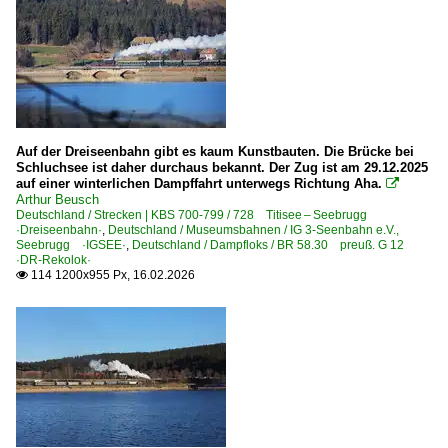
Regionalzüge (Bundesländer)
Baden-Württemberg
S-Bahnen und Regionalstadtbahnen
Breisgau S-Bahn ·BSB·
Auf der Dreiseenbahn gibt es kaum Kunstbauten. Die Brücke bei
Schluchsee ist daher durchaus bekannt. Der Zug ist am 29.12.2025
Sonstiges
auf einer winterlichen Dampffahrt unterwegs Richtung Aha.

Arthur Beusch
Bahnhofsschilder, Werbeplakate und ähnliches
Deutschland / Strecken | KBS 700-799 / 728 Titisee – Seebrugg
·Dreiseenbahn·
,
Deutschland / Museumsbahnen / IG 3-Seenbahn e.V.,
Kurioses
Seebrugg ·IGSEE·
,
Deutschland / Dampfloks / BR 58.30 preuß. G 12
·DR-Rekolok·
Verdeckte Züge, Bahnalltag
114 1200x955 Px, 16.02.2026

Zuglaufschilder
Strecken | KBS 700-799
727 Freiburg – Titisee – Donaueschingen ·Höllentalbahn
Unternehmen (A - K)