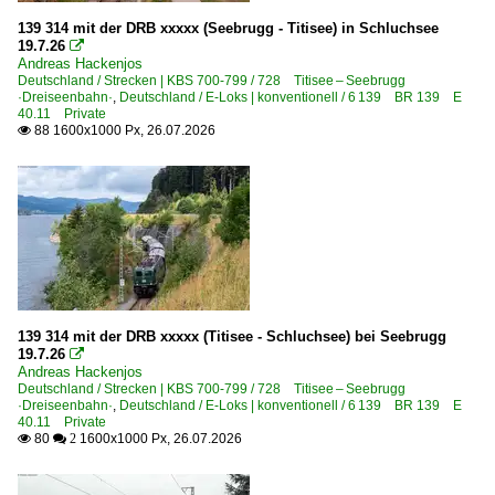
2008
Winterdienst
139 314 mit der DRB xxxxx (Seebrugg - Titisee) in Schluchsee
2009
Zweiwegefahrzeuge
19.7.26

Andreas Hackenjos
Deutschland / Strecken | KBS 700-799 / 728 Titisee – Seebrugg
2010
Bahndienstfahrzeuge | Triebfahrzeuge
·Dreiseenbahn·
,
Deutschland / E-Loks | konventionell / 6 139 BR 139 E
40.11 Private
2010
1 218 BR 218
88 1600x1000 Px, 26.07.2026

2011
6 111 BR 111 DB Systemtechnik
2012
Bahnhöfe (F - K)
2013
Feldberg-Bärental
2014
2015
Bahnhöfe (R - Z)
2016
Seebrugg
139 314 mit der DRB xxxxx (Titisee - Schluchsee) bei Seebrugg
2017
19.7.26

Titisee
Andreas Hackenjos
2019
Deutschland / Strecken | KBS 700-799 / 728 Titisee – Seebrugg
·Dreiseenbahn·
,
Deutschland / E-Loks | konventionell / 6 139 BR 139 E
Bahntechnische Anlagen und Kunstbauten
40.11 Private
2020
80
1600x1000 Px, 26.07.2026

 2
Bahnübergänge
2020
Fahrleitungsanlagen