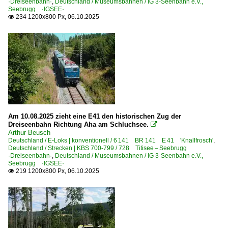
·Dreiseenbahn·
,
Deutschland / Museumsbahnen / IG 3-Seenbahn e.V.,
Seebrugg ·IGSEE·
234 1200x800 Px, 06.10.2025

Am 10.08.2025 zieht eine E41 den historischen Zug der
Dreiseenbahn Richtung Aha am Schluchsee.

Arthur Beusch
Deutschland / E-Loks | konventionell / 6 141 BR 141 E 41 'Knallfrosch'
,
Deutschland / Strecken | KBS 700-799 / 728 Titisee – Seebrugg
·Dreiseenbahn·
,
Deutschland / Museumsbahnen / IG 3-Seenbahn e.V.,
Seebrugg ·IGSEE·
219 1200x800 Px, 06.10.2025
