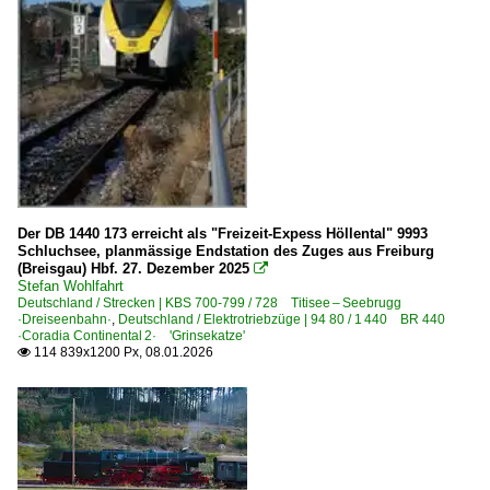
Der DB 1440 173 erreicht als "Freizeit-Expess Höllental" 9993
Schluchsee, planmässige Endstation des Zuges aus Freiburg
(Breisgau) Hbf. 27. Dezember 2025

Stefan Wohlfahrt
Deutschland / Strecken | KBS 700-799 / 728 Titisee – Seebrugg
·Dreiseenbahn·
,
Deutschland / Elektrotriebzüge | 94 80 / 1 440 BR 440
·Coradia Continental 2· 'Grinsekatze'
114 839x1200 Px, 08.01.2026
