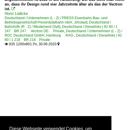
an, dass ihr Design rund vier Jahrzehnte älter als das der Vectron
ist.

Horst Lüdicke
Deutschland / Unternehmen (L - Z) / PRESS Eisenbahn-Bau- und
Betriebsgesellschaft Pressnitztalbahn mbH, Jöhstadt
,
Deutschland /
Bahnhöfe (R - Z) / Westerland (Sylt)
,
Deutschland / Dieselloks | 92 80 / 1
247 BR 247 ·Vectron DE· Private
,
Deutschland / Unternehmen (L - Z) /
RDC Deutschland GmbH, Hamburg ·RAG·
,
Deutschland / Dieselloks | 92
80 / 1 218 BR 218 Private
835 1200x801 Px, 30.06.2020


Diese Webseite verwendet Cookies, um