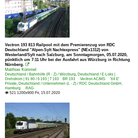
Vectron 193 813 Railpool mit dem Premierenzug von RDC
Deutschland "Alpen-Sylt Nachtexpress" (NEx1312) von
Westerland/Sylt nach Salzburg, am Sonntagmorgen, 05.07.2020,
pünktlich um 7:11 Uhr bei der Ausfahrt aus Würzburg in Richtung
Nürnberg.

Matthias Kümmel
Deutschland / Bahnhöfe (R - Z) / Würzburg
,
Deutschland / E-Loks |
Drehstrom | 91 80 / 6 193 ¦ 7 193 BR 193 ·Vectron AC/MS· 'X4 E'
Private
,
Deutschland / Unternehmen (L - Z) / RDC Deutschland GmbH,
Hamburg ·RAG·
521 1200x900 Px, 15.07.2020
