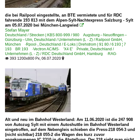
die bei Railpool eingestellte, an BTE vermietete und für RDC
fahrende 193 813 mit dem Alpen-Sylt-Nachtexpress Salzburg - Sylt
am 05.07.2020 bei München-Langwied

Stefan Mayer
Deutschland / Strecken | KBS 800-999 / 980 Augsburg – Neuoffingen –
Günzburg – Ulm
,
Deutschland / Unternehmen (L - Z) / Railpool GmbH,
München ·Rpool·
,
Deutschland / E-Loks | Drehstrom | 91 80 / 6 193 ¦ 7
193 BR 193 ·Vectron AC/MS· 'X4 E' Private
,
Deutschland /
Unternehmen (L - Z) / RDC Deutschland GmbH, Hamburg ·RAG·
393 1200x800 Px, 06.07.2020


Alt und neu im Bahnhof Westerland: Am 11.06.2020 ist die 247 908
von Autozug Sylt mit einem Autoshuttle im Bahnhof Westerland
eingetroffen, auf dem Nebengleis schieben die Press-218 054-3 und
(nicht sichtbar) 218 055-2 die Wagen des kurz zuvor
angekommenen IC 2310 in die Abstellung. Der 218 sieht man nicht