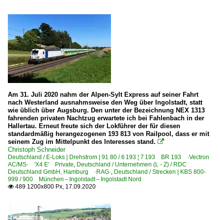
Am 31. Juli 2020 nahm der Alpen-Sylt Express auf seiner Fahrt
nach Westerland ausnahmsweise den Weg über Ingolstadt, statt
wie üblich über Augsburg. Den unter der Bezeichnung NEX 1313
fahrenden privaten Nachtzug erwartete ich bei Fahlenbach in der
Hallertau. Erneut freute sich der Lokführer der für diesen
standardmäßig herangezogenen 193 813 von Railpool, dass er mit
seinem Zug im Mittelpunkt des Interesses stand.

Christoph Schneider
Deutschland / E-Loks | Drehstrom | 91 80 / 6 193 ¦ 7 193 BR 193 ·Vectron
AC/MS· 'X4 E' Private
,
Deutschland / Unternehmen (L - Z) / RDC
Deutschland GmbH, Hamburg ·RAG·
,
Deutschland / Strecken | KBS 800-
999 / 900 München – Ingolstadt – Ingolstadt Nord
489 1200x800 Px, 17.09.2020
