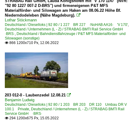
STRABAG Rail GmbH, Lauda Königshofen mit "V 170 1147" (NVR:
"92 80 1227 007-2 D-BRS") und firmeneigenen P&T MFS
Materialförder- und Silowagen am Haken am 08.06.22 Höhe Bf.
Niederndodeleben (Nähe Magdeburg).

Lothar Stöckmann
Deutschland / Dieselloks | 92 80 / 1 227 BR 227 ·NoHAB AA16· 'V 170'
,
Deutschland / Unternehmen (L - Z) / STRABAG BMTI Rail Service GmbH
·BRS·
,
Deutschland / Bahndienstfahrzeuge / P&T MFS Materialförder- und
Silowagen (sonstige)
866 1200x710 Px, 12.06.2022

203 012-0 - Laubenzedel 12.08.21

Benjamin Ludwig
Deutschland / Dieselloks | 92 80 / 1 203 BR 203 DR 110 Umbau DR V
100.1 Private
,
Deutschland / Unternehmen (L - Z) / STRABAG BMTI Rail
Service GmbH ·BRS·
294 1200x675 Px, 15.05.2022
