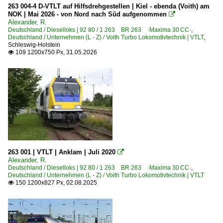
263 004-4 D-VTLT auf Hilfsdrehgestellen | Kiel - ebenda (Voith) am
2011
Bremen Hbf ·HB·
NOK | Mai 2026 - von Nord nach Süd aufgenommen

Alexander, R.
2012
Cottbus (Chóśebuz)
Deutschland / Dieselloks | 92 80 / 1 263 BR 263 ·Maxima 30 CC·
,
Deutschland / Unternehmen (L - Z) / Voith Turbo Lokomotivtechnik | VTLT
2013
,
Düsseldorf (sonstige)
Schleswig-Holstein
2015
109 1200x750 Px, 31.05.2026

Bahnhöfe (F - K)
2016
Fürth (Bay) Hbf ·NF·
2017
Gemünden(Main)
2018
Gera (sonstige)
2019
Hamburg-Harburg
2020
Hannover Messe / Laatzen
2020
Hasbergen
263 001 | VTLT | Anklam | Juli 2020

Alexander, R.
2021
Kronach
Deutschland / Dieselloks | 92 80 / 1 263 BR 263 ·Maxima 30 CC·
,
Deutschland / Unternehmen (L - Z) / Voith Turbo Lokomotivtechnik | VTLT
2022
150 1200x827 Px, 02.08.2025

Bahnhöfe (L - Q)
2023
Lutherstadt Eisleben
2024
Mosbach-Neckarelz
2025