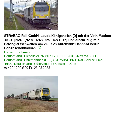
STRABAG Rail GmbH, Lauda-Königshofen [D] mit der Voth Maxima
30 CC [NVR: „92 80 1263 005-1 D-VTLT“] und einem Zug mit
Betongleisschwellen am 24.03.23 Durchfahrt Bahnhof Berlin
Hohenschönhausen.

Lothar Stöckmann
Deutschland / Dieselloks | 92 80 / 1 263 BR 263 ·Maxima 30 CC·
,
Deutschland / Unternehmen (L - Z) / STRABAG BMTI Rail Service GmbH
·BRS·
,
Deutschland / Güterverkehr / Schwellenzüge
429 1200x800 Px, 28.03.2023
