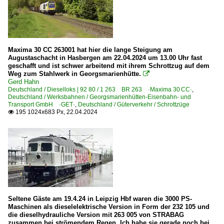
Starkenberger Baustoffwerke GmbH ·SBW·STARK·
STRABAG BMTI Rail Service GmbH ·BRS·
Stuttgarter Bahnservice ·SBS·
Maxima 30 CC 263001 hat hier die lange Steigung am
Voith Turbo Lokomotivtechnik | VTLT
Augustaschacht in Hasbergen am 22.04.2024 um 13.00 Uhr fast
Wiebe Gleisbau GmbH, Achim ·HFW·
geschafft und ist schwer arbeitend mit ihrem Schrottzug auf dem
Weg zum Stahlwerk in Georgsmarienhütte.

Gerd Hahn
Werksbahnen
Deutschland / Dieselloks | 92 80 / 1 263 BR 263 ·Maxima 30 CC·
,
Deutschland / Werksbahnen / Georgsmarienhütten-Eisenbahn- und
Georgsmarienhütten-Eisenbahn- und Transport GmbH ·
Transport GmbH ·GET·
,
Deutschland / Güterverkehr / Schrottzüge
195 1024x683 Px, 22.04.2024

Tschechien
Unternehmen
Legios Loco a.s. ·LGSL·
Seltene Gäste am 19.4.24 in Leipzig Hbf waren die 3000 PS-
Maschinen als dieselelektrische Version in Form der 232 105 und
die dieselhydrauliche Version mit 263 005 von STRABAG
zusammen bei strömendem Regen. Ich habe sie gerade noch bei