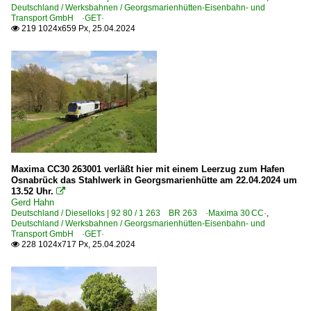
Deutschland / Werksbahnen / Georgsmarienhütten-Eisenbahn- und
820 (Nürnberg–) Bamberg – Lichtenfels
Transport GmbH ·GET·
219 1024x659 Px, 25.04.2024
840 Hochstadt-Marktzeuln – Probstzella – Saalfeld ·F

855 Regensburg – Weiden – Oberkotzau (–Hof)
880 Nürnberg – Regensburg – Obertraubling – Passau
975 Ulm – Memmingen – Kempten ·Illertalbahn·
Unternehmen (A - K)
Eisenbahn- und Hafenbetriebsgesellschaft Region Osna
Havelländische Eisenbahn AG ·HVLE·
Maxima CC30 263001 verläßt hier mit einem Leerzug zum Hafen
Osnabrück das Stahlwerk in Georgsmarienhütte am 22.04.2024 um
Heinrich Mertz Kies- und Sandwerke GmbH & Co. KG, St
13.52 Uhr.

Gerd Hahn
Hohenzollersche Landesbahn AG ·HzL·
Deutschland / Dieselloks | 92 80 / 1 263 BR 263 ·Maxima 30 CC·
,
Deutschland / Werksbahnen / Georgsmarienhütten-Eisenbahn- und
InfraLeuna GmbH, Leuna ·IL·LEUNA·
Transport GmbH ·GET·
228 1024x717 Px, 25.04.2024
Kreisbahn Siegen-Wittgenstein GmbH (Siegener Kreisba

Unternehmen (L - Z)
Schienen Güter Logistik GmbH, Rangsdorf ·SGL·