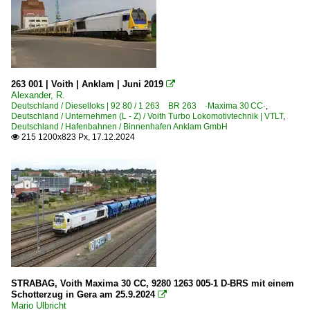
Grenzverkehr
Deutschland <-> Niederlande
Güterverkehr
263 001 | Voith | Anklam | Juni 2019

Alexander, R.
Coil-, Stahl- und Aluminiumzüge
Deutschland / Dieselloks | 92 80 / 1 263 BR 263 ·Maxima 30 CC·
,
Deutschland / Unternehmen (L - Z) / Voith Turbo Lokomotivtechnik | VTLT
,
Güterzüge (sonstige)
Deutschland / Hafenbahnen / Binnenhafen Anklam GmbH
215 1200x823 Px, 17.12.2024

Holzzüge
Kessel- und Silozüge
Kohle-, Erz- und Kokszüge
Schotter- und Kieszüge
Schrottzüge
Schwellenzüge
Güterverkehr (Gbf, Rbf, Ubf)
STRABAG, Voith Maxima 30 CC, 9280 1263 005-1 D-BRS mit einem
Schotterzug in Gera am 25.9.2024

Rbf Halle (Saale)
Mario Ulbricht