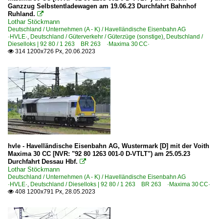
Ganzzug Selbstentladewagen am 19.06.23 Durchfahrt Bahnhof
Ruhland.

Lothar Stöckmann
Deutschland / Unternehmen (A - K) / Havelländische Eisenbahn AG
·HVLE·
,
Deutschland / Güterverkehr / Güterzüge (sonstige)
,
Deutschland /
Dieselloks | 92 80 / 1 263 BR 263 ·Maxima 30 CC·
314 1200x726 Px, 20.06.2023

hvle - Havelländische Eisenbahn AG, Wustermark [D] mit der Voith
Maxima 30 CC [NVR: "92 80 1263 001-0 D-VTLT") am 25.05.23
Durchfahrt Dessau Hbf.

Lothar Stöckmann
Deutschland / Unternehmen (A - K) / Havelländische Eisenbahn AG
·HVLE·
,
Deutschland / Dieselloks | 92 80 / 1 263 BR 263 ·Maxima 30 CC·
408 1200x791 Px, 28.05.2023
