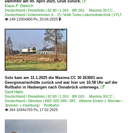
Dammtor am 05. April 2025, Gruß zurück.

1 264 BR 264 ·Maxima 40 CC·
Klaus-P. Dietrich
Deutschland / Dieselloks | 92 80 / 1 263 BR 263 ·Maxima 30 CC·
,
1 273 BR 273 ·MaK G 2000 BB·
Deutschland / Unternehmen (L - Z) / Voith Turbo Lokomotivtechnik | VTLT
149 1200x900 Px, 20.04.2025


Dieseltriebzüge | 95 80
0 612 BR 612 ·RegioSwinger· 'Wackeldackel'
E-Loks | Drehstrom | 91 80
6 185 BR 185 ·Traxx AC1/2· Private
E-Loks | konventionell
Solo kam am 31.1.2025 die Maxima CC 30 263001 aus
Georgsmarienhütte zurück und war hier um 10.58 Uhr auf der
6 115 BR 115 DB Fernverkehr
Rollbahn in Hasbergen nach Osnabrück unterwegs.

Gerd Hahn
Deutschland / Dieselloks | 92 80 / 1 263 BR 263 ·Maxima 30 CC·
,
Elektrotriebzüge | 94 80
Deutschland / Strecken | KBS 300-399 / 385 (Wanne-Eickel–) Münster –
Bremen (–Hamburg) ·Rollbahn·
0 450 BR 450 ·Flexity Swift ET 2010/2S·
264 1044x703 Px, 17.02.2025

Galerien
Bauzugeinsätze