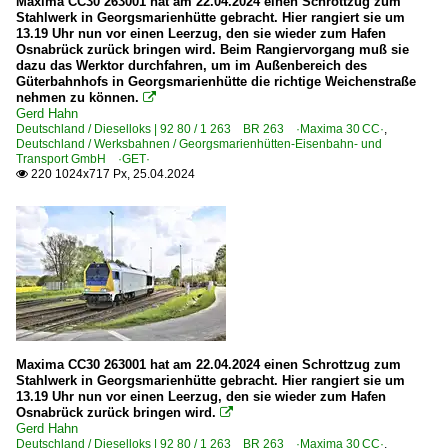
Maxima CC30 263001 hat am 22.04.2024 einen Schrottzug zum
651 Mainz-Bischofsheim – Darmstadt – Aschaffenburg ·
Stahlwerk in Georgsmarienhütte gebracht. Hier rangiert sie um
13.19 Uhr nun vor einen Leerzug, den sie wieder zum Hafen
680 Saarbrücken – Türkismühle – Bad Kreuznach (–Main
Osnabrück zurück bringen wird. Beim Rangiervorgang muß sie
dazu das Werktor durchfahren, um im Außenbereich des
Güterbahnhofs in Georgsmarienhütte die richtige Weichenstraße
Strecken | KBS 700-799
nehmen zu können.

Gerd Hahn
705 Heidelberg – Mosbach-Neckarelz – Bad Friedrichshal
Deutschland / Dieselloks | 92 80 / 1 263 BR 263 ·Maxima 30 CC·
,
Deutschland / Werksbahnen / Georgsmarienhütten-Eisenbahn- und
720 Offenburg – Villingen – Singen (–Konstanz) ·Schw
Transport GmbH ·GET·
220 1024x717 Px, 25.04.2024

740 (Stuttgart–) Horb – Tuttlingen – Hattingen (–Singen
742 Rottweil – Trossingen – Villingen ·Alemannenbahn·
750 Stuttgart – Plochingen – Geislingen – Ulm ·Filstalba
751 Ulm – Aulendorf – Meckenbeuren – Friedrichshafen 
770 Karlsruhe – Mühlacker (–Stuttgart) ·Residenzbahn·
783 Crailsheim – Schwäbisch Hall – Heilbronn ·Hohenl
790.11 Stuttgart – Untertürkheim – Kornwestheim ·Schu
Maxima CC30 263001 hat am 22.04.2024 einen Schrottzug zum
Stahlwerk in Georgsmarienhütte gebracht. Hier rangiert sie um
13.19 Uhr nun vor einen Leerzug, den sie wieder zum Hafen
Strecken | KBS 800-999
Osnabrück zurück bringen wird.

Gerd Hahn
800 Würzburg – Gemünden – Aschaffenburg ·Main-Spes
Deutschland / Dieselloks | 92 80 / 1 263 BR 263 ·Maxima 30 CC·
,