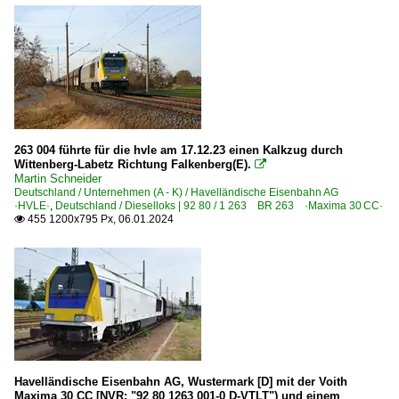
263 004 führte für die hvle am 17.12.23 einen Kalkzug durch
Wittenberg-Labetz Richtung Falkenberg(E).

Martin Schneider
Deutschland / Unternehmen (A - K) / Havelländische Eisenbahn AG
·HVLE·
,
Deutschland / Dieselloks | 92 80 / 1 263 BR 263 ·Maxima 30 CC·
455 1200x795 Px, 06.01.2024

Havelländische Eisenbahn AG, Wustermark [D] mit der Voith
Maxima 30 CC [NVR: "92 80 1263 001-0 D-VTLT") und einem