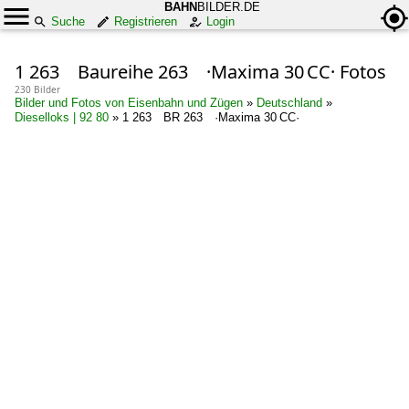
BAHN
BILDER.DE
Suche
Registrieren
Login
1 263 Baureihe 263 ·Maxima 30 CC· Fotos
230 Bilder
Bilder und Fotos von Eisenbahn und Zügen
»
Deutschland
»
Dieselloks | 92 80
»
1 263 BR 263 ·Maxima 30 CC·