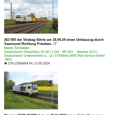
315 Halberstadt – Blankenburg (Harz)
350 Hannover – Kreiensen – Göttingen (–Kassel) ·hann
385 (Wanne-Eickel–) Münster – Bremen (–Hamburg) ·Ro
Strecke 6864/7 Blankenburg – Anst Hornberg ⨯ Tanne 
Strecken | KBS 400-499
263 005 der Strabag führte am 18.04.24 einen Umbauzug durch
Saarmund Richtung Potsdam.

Martin Schneider
430 Hamm – Soest – Paderborn – Altenbeken – Kassel
Deutschland / Dieselloks | 92 80 / 1 263 BR 263 ·Maxima 30 CC·
,
435 Schwerte – Arnsberg – Brilon Wald – Warburg ·Ober
Deutschland / Unternehmen (L - Z) / STRABAG BMTI Rail Service GmbH
·BRS·
462 Betzdorf – Burbach – Haiger (–Dillenburg) ·Hellerta
279 1200x804 Px, 17.05.2024

Strecke 2324 Mülheim-Speldorf – Ratingen – Köln – Trois
Strecken | KBS 500-599
590 Halle – Nordhausen – Eichenberg (–Kassel) ·Halle-K
Strecken | KBS 600-699
610 (Kassel–) Guntershausen – Bebra – Fulda ·Fuldatal