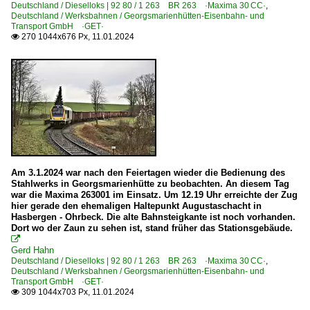
Deutschland / Dieselloks | 92 80 / 1 263 BR 263 ·Maxima 30 CC·
,
Deutschland / Werksbahnen / Georgsmarienhütten-Eisenbahn- und
Transport GmbH ·GET·
270 1044x676 Px, 11.01.2024

Am 3.1.2024 war nach den Feiertagen wieder die Bedienung des
Stahlwerks in Georgsmarienhütte zu beobachten. An diesem Tag
war die Maxima 263001 im Einsatz. Um 12.19 Uhr erreichte der Zug
hier gerade den ehemaligen Haltepunkt Augustaschacht in
Hasbergen - Ohrbeck. Die alte Bahnsteigkante ist noch vorhanden.
Dort wo der Zaun zu sehen ist, stand früher das Stationsgebäude.

Gerd Hahn
Deutschland / Dieselloks | 92 80 / 1 263 BR 263 ·Maxima 30 CC·
,
Deutschland / Werksbahnen / Georgsmarienhütten-Eisenbahn- und
Transport GmbH ·GET·
309 1044x703 Px, 11.01.2024
