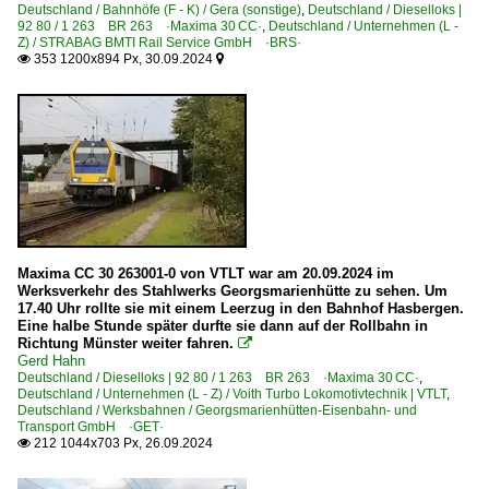
Deutschland / Bahnhöfe (F - K) / Gera (sonstige)
,
Deutschland / Dieselloks |
92 80 / 1 263 BR 263 ·Maxima 30 CC·
,
Deutschland / Unternehmen (L -
Güterwagen
Z) / STRABAG BMTI Rail Service GmbH ·BRS·
353 1200x894 Px, 30.09.2024


Kesselwagen
Hafenbahnen
Binnenhafen Anklam GmbH
Industriemessen
InnoTrans 2008
Maxima CC 30 263001-0 von VTLT war am 20.09.2024 im
InnoTrans 2010
Werksverkehr des Stahlwerks Georgsmarienhütte zu sehen. Um
17.40 Uhr rollte sie mit einem Leerzug in den Bahnhof Hasbergen.
Eine halbe Stunde später durfte sie dann auf der Rollbahn in
Strecken | KBS 200-299
Richtung Münster weiter fahren.

Gerd Hahn
201 'west' (Berlin–) Griebnitzsee – Potsdam – Branden
Deutschland / Dieselloks | 92 80 / 1 263 BR 263 ·Maxima 30 CC·
,
216 (Dessau– ) Roßlau – Lutherstadt Wittenberg – Falken
Deutschland / Unternehmen (L - Z) / Voith Turbo Lokomotivtechnik | VTLT
,
Deutschland / Werksbahnen / Georgsmarienhütten-Eisenbahn- und
254 (Magdeburg–) Biederitz – Zerbst – Roßlau – Dessau (
Transport GmbH ·GET·
212 1044x703 Px, 26.09.2024

Strecken | KBS 300-399