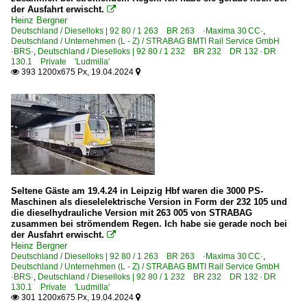
der Ausfahrt erwischt.

Heinz Bergner
Deutschland / Dieselloks | 92 80 / 1 263 BR 263 ·Maxima 30 CC·
,
Deutschland / Unternehmen (L - Z) / STRABAG BMTI Rail Service GmbH
·BRS·
,
Deutschland / Dieselloks | 92 80 / 1 232 BR 232 DR 132 · DR
130.1 Private 'Ludmilla'
393 1200x675 Px, 19.04.2024


Seltene Gäste am 19.4.24 in Leipzig Hbf waren die 3000 PS-
Maschinen als dieselelektrische Version in Form der 232 105 und
die dieselhydrauliche Version mit 263 005 von STRABAG
zusammen bei strömendem Regen. Ich habe sie gerade noch bei
der Ausfahrt erwischt.

Heinz Bergner
Deutschland / Dieselloks | 92 80 / 1 263 BR 263 ·Maxima 30 CC·
,
Deutschland / Unternehmen (L - Z) / STRABAG BMTI Rail Service GmbH
·BRS·
,
Deutschland / Dieselloks | 92 80 / 1 232 BR 232 DR 132 · DR
130.1 Private 'Ludmilla'
301 1200x675 Px, 19.04.2024

