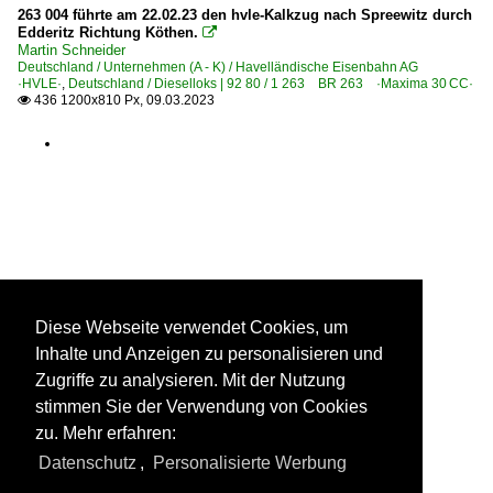
263 004 führte am 22.02.23 den hvle-Kalkzug nach Spreewitz durch
Edderitz Richtung Köthen.

Martin Schneider
Deutschland / Unternehmen (A - K) / Havelländische Eisenbahn AG
·HVLE·
,
Deutschland / Dieselloks | 92 80 / 1 263 BR 263 ·Maxima 30 CC·
436 1200x810 Px, 09.03.2023

Diese Webseite verwendet Cookies, um
Inhalte und Anzeigen zu personalisieren und
Zugriffe zu analysieren. Mit der Nutzung
stimmen Sie der Verwendung von Cookies
zu. Mehr erfahren:
Datenschutz
,
Personalisierte Werbung