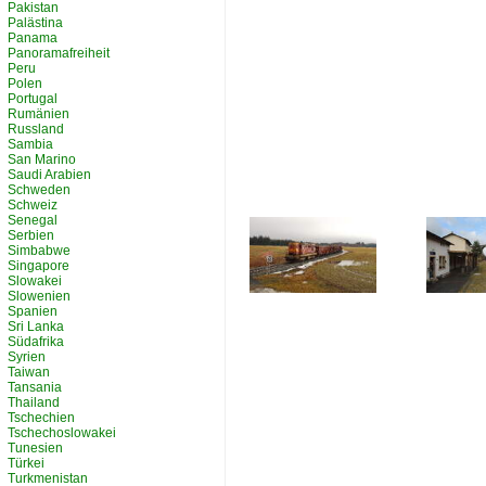
Pakistan
Palästina
Panama
Panoramafreiheit
Peru
Polen
Portugal
Rumänien
Russland
Sambia
San Marino
Saudi Arabien
Schweden
Schweiz
Senegal
Serbien
Simbabwe
Singapore
Slowakei
Slowenien
Spanien
Sri Lanka
Südafrika
Syrien
Taiwan
Tansania
Thailand
Tschechien
Tschechoslowakei
Tunesien
Türkei
Turkmenistan