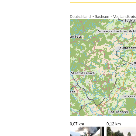
Deutschland > Sachsen > Vogtlandkrei
0,07 km
0,12 km