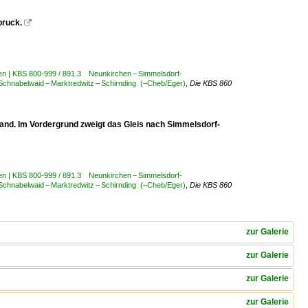
bruck.

en | KBS 800-999 / 891.3 Neunkirchen – Simmelsdorf-
Schnabelwaid – Marktredwitz – Schirnding (–Cheb/Eger)
,
Die KBS 860
nd. Im Vordergrund zweigt das Gleis nach Simmelsdorf-
en | KBS 800-999 / 891.3 Neunkirchen – Simmelsdorf-
Schnabelwaid – Marktredwitz – Schirnding (–Cheb/Eger)
,
Die KBS 860
zur Galerie
zur Galerie
zur Galerie
zur Galerie