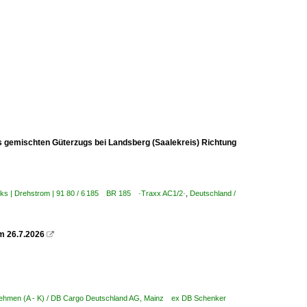
es gemischten Güterzugs bei Landsberg (Saalekreis) Richtung
oks | Drehstrom | 91 80 / 6 185 BR 185 ·Traxx AC1/2·
,
Deutschland /
m 26.7.2026

nehmen (A - K) / DB Cargo Deutschland AG, Mainz ex DB Schenker