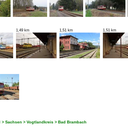
1,49 km
1,51 km
1,51 km
 > Sachsen > Vogtlandkreis > Bad Brambach