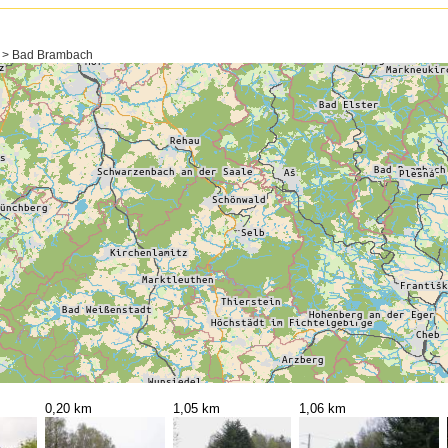
s > Bad Brambach
0,20 km
1,05 km
1,06 km