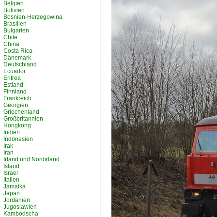
Belgien
Bolivien
Bosnien-Herzegowina
Brasilien
Bulgarien
Chile
China
Costa Rica
Dänemark
Deutschland
Ecuador
Eritrea
Estland
Finnland
Frankreich
Georgien
Griechenland
Großbritannien
Hongkong
Indien
Indonesien
Irak
Iran
Irland und Nordirland
Island
Israel
Italien
Jamaika
Japan
Jordanien
Jugoslawien
Kambodscha