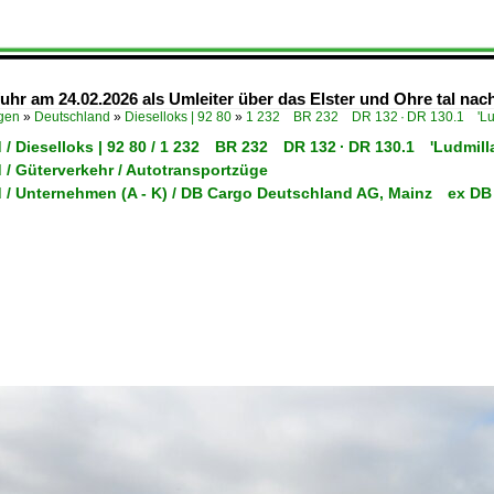
hr am 24.02.2026 als Umleiter über das Elster und Ohre tal na
ügen
»
Deutschland
»
Dieselloks | 92 80
»
1 232 BR 232 DR 132 · DR 130.1 'Lud
 / Dieselloks | 92 80 / 1 232 BR 232 DR 132 · DR 130.1 'Ludmilla
 / Güterverkehr / Autotransportzüge
 / Unternehmen (A - K) / DB Cargo Deutschland AG, Mainz ex DB