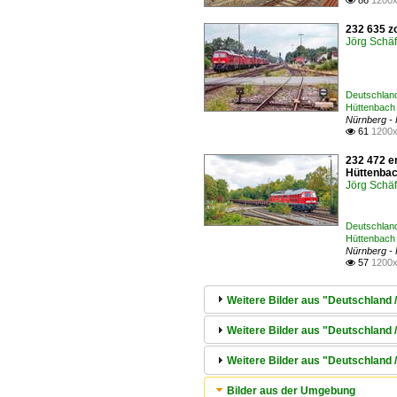
86
1200x

232 635 z
Jörg Schäf
Deutschland
Hüttenbach
Nürnberg - 
61
1200x

232 472 e
Hüttenbac
Jörg Schäf
Deutschland
Hüttenbach
Nürnberg - 
57
1200x

Weitere Bilder aus "Deutschland 
Weitere Bilder aus "Deutschland 
Weitere Bilder aus "Deutschland
Bilder aus der Umgebung