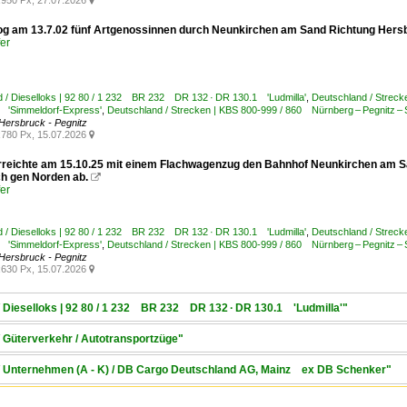
950 Px, 27.07.2026

og am 13.7.02 fünf Artgenossinnen durch Neunkirchen am Sand Richtung Hers
er
 / Dieselloks | 92 80 / 1 232 BR 232 DR 132 · DR 130.1 'Ludmilla'
,
Deutschland / Streck
 'Simmeldorf-Express'
,
Deutschland / Strecken | KBS 800-999 / 860 Nürnberg – Pegnitz – 
Hersbruck - Pegnitz
780 Px, 15.07.2026

rreichte am 15.10.25 mit einem Flachwagenzug den Bahnhof Neunkirchen am Sa
h gen Norden ab.

er
 / Dieselloks | 92 80 / 1 232 BR 232 DR 132 · DR 130.1 'Ludmilla'
,
Deutschland / Streck
 'Simmeldorf-Express'
,
Deutschland / Strecken | KBS 800-999 / 860 Nürnberg – Pegnitz – 
Hersbruck - Pegnitz
630 Px, 15.07.2026

/ Dieselloks | 92 80 / 1 232 BR 232 DR 132 · DR 130.1 'Ludmilla'"
/ Güterverkehr / Autotransportzüge"
 / Unternehmen (A - K) / DB Cargo Deutschland AG, Mainz ex DB Schenker"