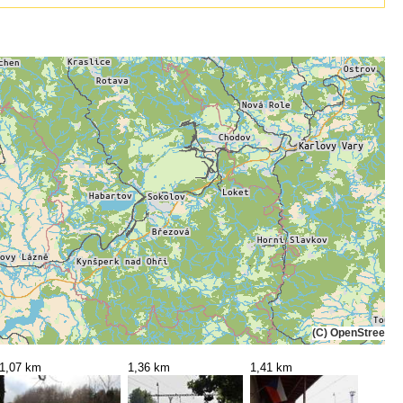
(C) OpenStreetMa
1,07 km
1,36 km
1,41 km