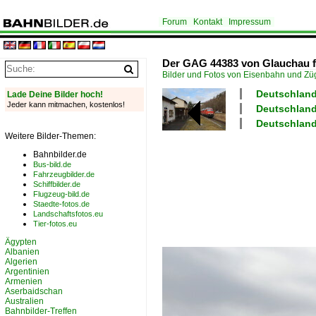
Forum
Kontakt
Impressum
Der GAG 44383 von Glauchau fu
Bilder und Fotos von Eisenbahn und Z
Deutschland
Lade Deine Bilder hoch!
Jeder kann mitmachen, kostenlos!
Deutschland
Deutschland
Weitere Bilder-Themen:
Bahnbilder.de
Bus-bild.de
Fahrzeugbilder.de
Schiffbilder.de
Flugzeug-bild.de
Staedte-fotos.de
Landschaftsfotos.eu
Tier-fotos.eu
Ägypten
Albanien
Algerien
Argentinien
Armenien
Aserbaidschan
Australien
Bahnbilder-Treffen