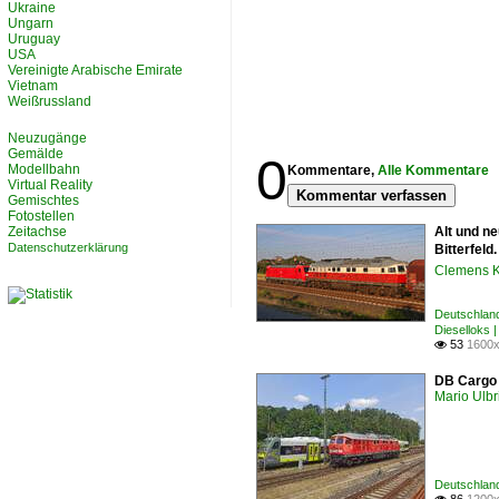
Ukraine
Ungarn
Uruguay
USA
Vereinigte Arabische Emirate
Vietnam
Weißrussland
Neuzugänge
Gemälde
0
Modellbahn
Kommentare,
Alle Kommentare
Virtual Reality
Kommentar verfassen
Gemischtes
Fotostellen
Zeitachse
Alt und n
Datenschutzerklärung
Bitterfeld
Clemens K
Deutschland
Dieselloks 
53
1600x

DB Cargo 
Mario Ulbr
Deutschland