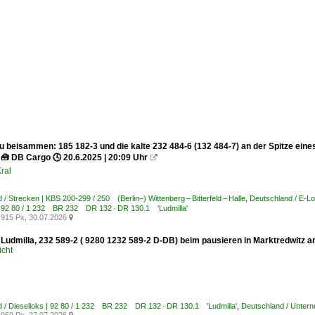
eu beisammen: 185 182-3 und die kalte 232 484-6 (132 484-7) an der Spitze ein
. 🧰 DB Cargo 🕓 20.6.2025 | 20:09 Uhr

ral
 / Strecken | KBS 200-299 / 250 (Berlin–) Wittenberg – Bitterfeld – Halle
,
Deutschland / E-L
| 92 80 / 1 232 BR 232 DR 132 · DR 130.1 'Ludmilla'
915 Px, 30.07.2026

Ludmilla, 232 589-2 ( 9280 1232 589-2 D-DB) beim pausieren in Marktredwitz a
icht
 / Dieselloks | 92 80 / 1 232 BR 232 DR 132 · DR 130.1 'Ludmilla'
,
Deutschland / Unter