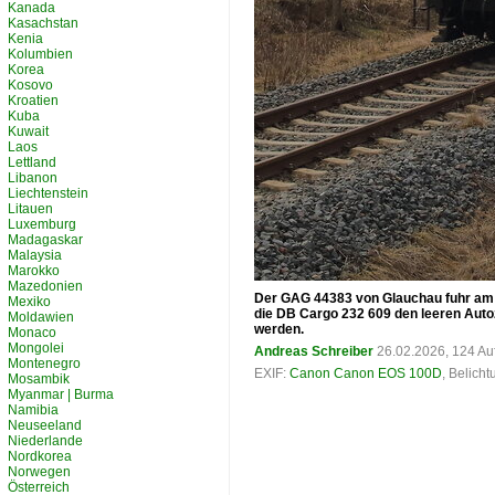
Kanada
Kasachstan
Kenia
Kolumbien
Korea
Kosovo
Kroatien
Kuba
Kuwait
Laos
Lettland
Libanon
Liechtenstein
Litauen
Luxemburg
Madagaskar
Malaysia
Marokko
Mazedonien
Der GAG 44383 von Glauchau fuhr am 2
Mexiko
die DB Cargo 232 609 den leeren Auto
Moldawien
werden.
Monaco
Mongolei
Andreas Schreiber
26.02.2026, 124 Au
Montenegro
EXIF:
Canon Canon EOS 100D
, Belich
Mosambik
Myanmar | Burma
Namibia
Neuseeland
Niederlande
Nordkorea
Norwegen
Österreich