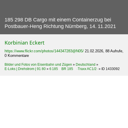
185 298 DB Cargo mit einem Containerzug bei
Postbauer-Heng Richtung Nürnberg, 14.
11.2021
Korbinian Eckert
https://www.flickr.com/photos/144347283@N05/
21.02.2026, 88 Aufrufe,
0 Kommentare
Bilder und Fotos von Eisenbahn und Zügen
»
Deutschland
»
E-Loks | Drehstrom | 91 80
»
6 185 BR 185 ·Traxx AC1/2·
»
ID 1433092