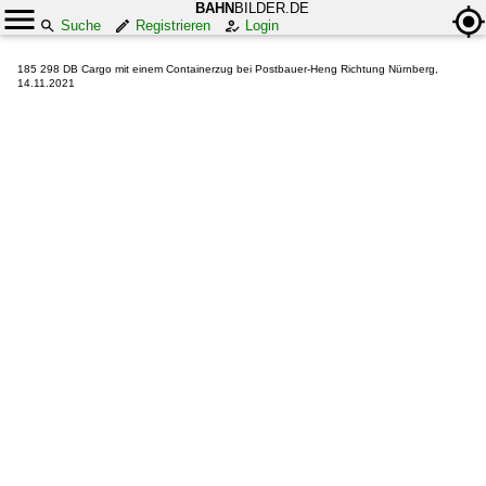
BAHN
BILDER.DE
Suche
Registrieren
Login
185 298 DB Cargo mit einem Containerzug bei Postbauer-Heng Richtung Nürnberg,
14.11.2021