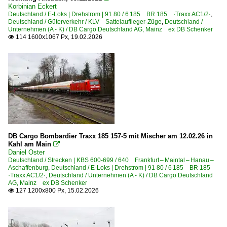
Korbinian Eckert
Deutschland / E-Loks | Drehstrom | 91 80 / 6 185 BR 185 ·Traxx AC1/2·
,
Deutschland / Güterverkehr / KLV Sattelauflieger-Züge
,
Deutschland /
Unternehmen (A - K) / DB Cargo Deutschland AG, Mainz ex DB Schenker
114 1600x1067 Px, 19.02.2026

DB Cargo Bombardier Traxx 185 157-5 mit Mischer am 12.02.26 in
Kahl am Main

Daniel Oster
Deutschland / Strecken | KBS 600-699 / 640 Frankfurt – Maintal – Hanau –
Aschaffenburg
,
Deutschland / E-Loks | Drehstrom | 91 80 / 6 185 BR 185
·Traxx AC1/2·
,
Deutschland / Unternehmen (A - K) / DB Cargo Deutschland
AG, Mainz ex DB Schenker
127 1200x800 Px, 15.02.2026
