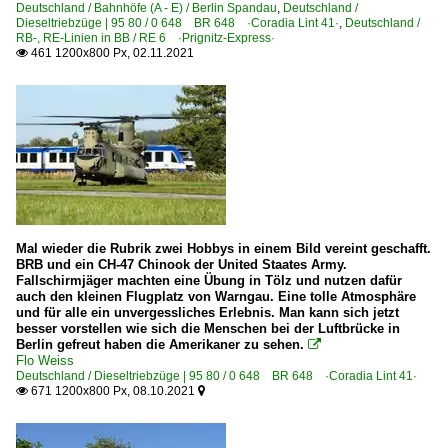
Deutschland / Bahnhöfe (A - E) / Berlin Spandau
,
Deutschland /
Dieseltriebzüge | 95 80 / 0 648 BR 648 ·Coradia Lint 41·
,
Deutschland /
RB-, RE-Linien in BB / RE 6 ·Prignitz-Express·
461 1200x800 Px, 02.11.2021

Mal wieder die Rubrik zwei Hobbys in einem Bild vereint geschafft.
BRB und ein CH-47 Chinook der United Staates Army.
Fallschirmjäger machten eine Übung in Tölz und nutzen dafür
auch den kleinen Flugplatz von Warngau. Eine tolle Atmosphäre
und für alle ein unvergessliches Erlebnis. Man kann sich jetzt
besser vorstellen wie sich die Menschen bei der Luftbrücke in
Berlin gefreut haben die Amerikaner zu sehen.

Flo Weiss
Deutschland / Dieseltriebzüge | 95 80 / 0 648 BR 648 ·Coradia Lint 41·
671 1200x800 Px, 08.10.2021

