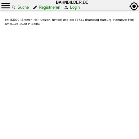
BAHN
BILDER.DE
Suche
Registrieren
Login
erx 83009 (Bremen Hbf–Uelzen, hinten) und erx 83721 (Hamburg-Harburg–Hannover Hbf)
am 01.06.2020 in Soltau