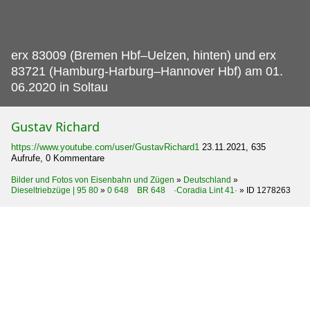
erx 83009 (Bremen Hbf–Uelzen, hinten) und erx
83721 (Hamburg-Harburg–Hannover Hbf) am 01.
06.2020 in Soltau
Gustav Richard
https://www.youtube.com/user/GustavRichard1
23.11.2021, 635
Aufrufe, 0 Kommentare
Bilder und Fotos von Eisenbahn und Zügen
»
Deutschland
»
Dieseltriebzüge | 95 80
»
0 648 BR 648 ·Coradia Lint 41·
»
ID 1278263