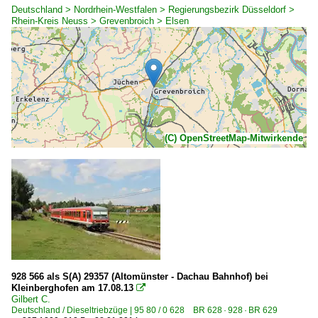
Deutschland > Nordrhein-Westfalen > Regierungsbezirk Düsseldorf >
Rhein-Kreis Neuss > Grevenbroich > Elsen
(C) OpenStreetMap-Mitwirkende
928 566 als S(A) 29357 (Altomünster - Dachau Bahnhof) bei
Kleinberghofen am 17.08.13

Gilbert C.
Deutschland / Dieseltriebzüge | 95 80 / 0 628 BR 628 · 928 · BR 629