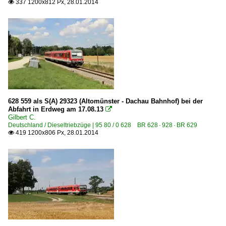
337 1200x812 Px, 28.01.2014

628 559 als S(A) 29323 (Altomünster - Dachau Bahnhof) bei der
Abfahrt in Erdweg am 17.08.13

Gilbert C.
Deutschland / Dieseltriebzüge | 95 80 / 0 628 BR 628 · 928 · BR 629
419 1200x806 Px, 28.01.2014
