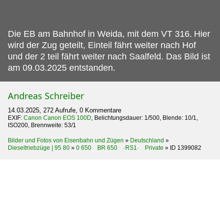
Die EB am Bahnhof in Weida, mit dem VT 316.
Hier
wird der Zug geteilt, Einteil fährt weiter nach Hof
und der 2 teil fährt weiter nach Saalfeld. Das Bild ist
am 09.03.2025 entstanden.
Andreas Schreiber
14.03.2025, 272 Aufrufe, 0 Kommentare
EXIF:
Canon Canon EOS 100D
, Belichtungsdauer: 1/500, Blende: 10/1,
ISO200, Brennweite: 53/1
Bilder und Fotos von Eisenbahn und Zügen
»
Deutschland
»
Dieseltriebzüge | 95 80
»
0 650 BR 650 ·RS1· Private
»
ID 1399082