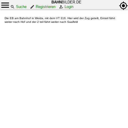
BAHN
BILDER.DE
Suche
Registrieren
Login
Die EB am Bahnhof in Weida, mit dem VT 316. Hier wird der Zug geteilt, Einteil fährt
weiter nach Hof und der 2 teil fährt weiter nach Saalfeld