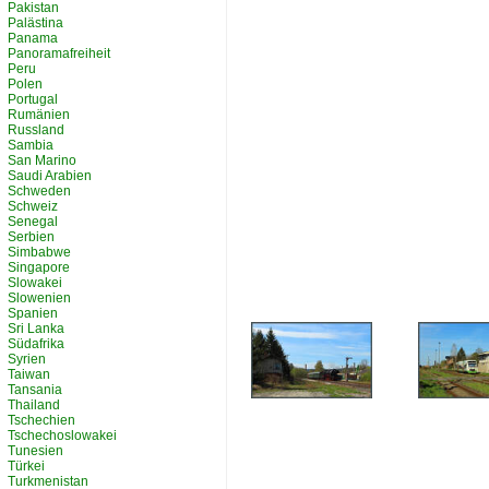
Pakistan
Palästina
Panama
Panoramafreiheit
Peru
Polen
Portugal
Rumänien
Russland
Sambia
San Marino
Saudi Arabien
Schweden
Schweiz
Senegal
Serbien
Simbabwe
Singapore
Slowakei
Slowenien
Spanien
Sri Lanka
Südafrika
Syrien
Taiwan
Tansania
Thailand
Tschechien
Tschechoslowakei
Tunesien
Türkei
Turkmenistan