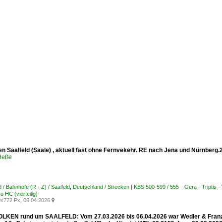
n Saalfeld (Saale) , aktuell fast ohne Fernvekehr. RE nach Jena und Nürnberg.
 Heße
 / Bahnhöfe (R - Z) / Saalfeld
,
Deutschland / Strecken | KBS 500-599 / 555 Gera – Triptis – 
 HC (vierteilig)·
x772 Px, 06.04.2026

EN rund um SAALFELD: Vom 27.03.2026 bis 06.04.2026 war Wedler & Franz Log