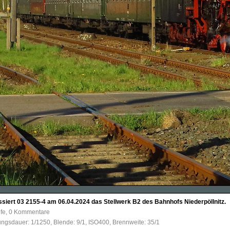
siert 03 2155-4 am 06.04.2024 das Stellwerk B2 des Bahnhofs Niederpöllnitz.
ufe, 0 Kommentare
tungsdauer: 1/1250, Blende: 9/1, ISO400, Brennweite: 35/1