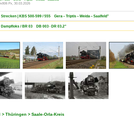
x806 Px, 30.03.2026
 Strecken | KBS 500-599 / 555 Gera – Triptis – Weida – Saalfeld"
 / Dampfloks / BR 03 DB 003 · DR 03.2"
 > Thüringen > Saale-Orla-Kreis