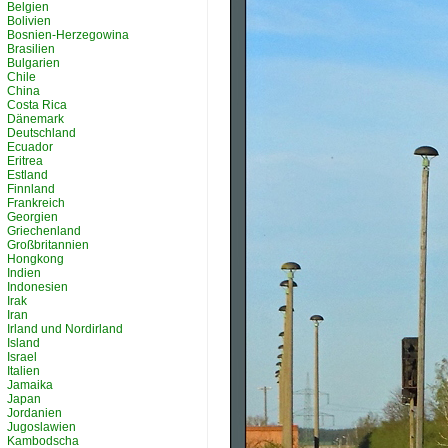
Belgien
Bolivien
Bosnien-Herzegowina
Brasilien
Bulgarien
Chile
China
Costa Rica
Dänemark
Deutschland
Ecuador
Eritrea
Estland
Finnland
Frankreich
Georgien
Griechenland
Großbritannien
Hongkong
Indien
Indonesien
Irak
Iran
Irland und Nordirland
Island
Israel
Italien
Jamaika
Japan
Jordanien
Jugoslawien
Kambodscha