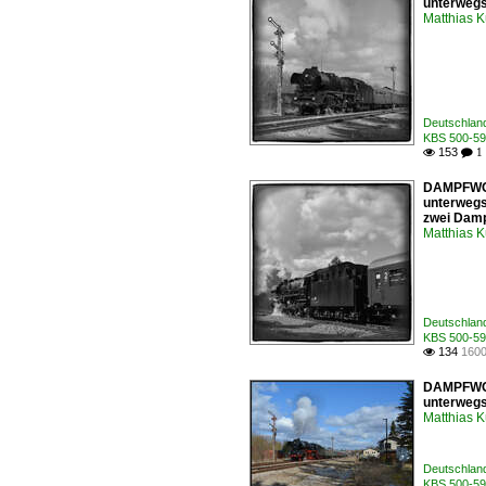
unterwegs.
Matthias 
Deutschlan
KBS 500-599
153

 1
DAMPFWOLK
unterwegs.
zwei Damp
Matthias 
Deutschlan
KBS 500-599
134
1600

DAMPFWOLK
unterwegs.
Matthias 
Deutschlan
KBS 500-599