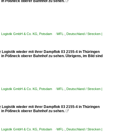
26 in Pößneck oberer Bahnhof zu sehen.

anz Logistik GmbH & Co. KG, Potsdam ·WFL·
,
Deutschland / Strecken |
istik wieder mit ihrer Dampflok 03 2155-4 in Thüringen
6 in Pößneck oberer Bahnhof zu sehen. Übrigens, im Bild sind
anz Logistik GmbH & Co. KG, Potsdam ·WFL·
,
Deutschland / Strecken |
istik wieder mit ihrer Dampflok 03 2155-4 in Thüringen
26 in Pößneck oberer Bahnhof zu sehen.

anz Logistik GmbH & Co. KG, Potsdam ·WFL·
,
Deutschland / Strecken |