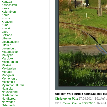
Kanada
Kasachstan
Kenia
Kolumbien
Korea
Kosovo
Kroatien
Kuba
Kuwait
Laos
Lettland
Libanon
Liechtenstein
Litauen
Luxemburg
Madagaskar
Malaysia
Marokko
Mazedonien
Mexiko
Moldawien
Monaco
Mongolei
Montenegro
Mosambik
Myanmar | Burma
Namibia
Neuseeland
Auf dem Weg zurück nach Saalfeld pas
Niederlande
Nordkorea
Christopher Pätz
27.04.2024, 361 Aufr
Norwegen
EXIF:
Canon Canon EOS 700D
, Belich
Österreich