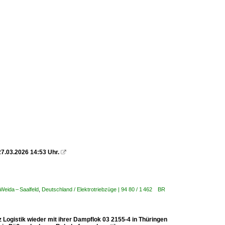
27.03.2026 14:53 Uhr.

Weida – Saalfeld
,
Deutschland / Elektrotriebzüge | 94 80 / 1 462 BR
istik wieder mit ihrer Dampflok 03 2155-4 in Thüringen