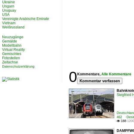
Ukraine
Ungarn
Uruguay
USA
Vereinigte Arabische Emirate
Vietnam
Weißrussland
Neuzugänge
Gemälde
Modellbahn
Virtual Reality
Gemischtes
Fotostellen
Zeitachse
Datenschutzerklärung
0
Kommentare,
Alle Kommentare
Kommentar verfassen
Bahnknote
Siegfried
Deutschland
462 ·Desiro
188
1200

DAMPFWOLK