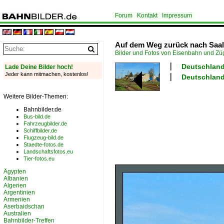
Forum
Kontakt
Impressum
Auf dem Weg zurück nach Saalfe
Bilder und Fotos von Eisenbahn und Z
Deutschland 
Lade Deine Bilder hoch!
Jeder kann mitmachen, kostenlos!
Deutschland
Weitere Bilder-Themen:
Bahnbilder.de
Bus-bild.de
Fahrzeugbilder.de
Schiffbilder.de
Flugzeug-bild.de
Staedte-fotos.de
Landschaftsfotos.eu
Tier-fotos.eu
Ägypten
Albanien
Algerien
Argentinien
Armenien
Aserbaidschan
Australien
Bahnbilder-Treffen