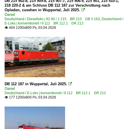
DB 215 902-8, 215 909-8, 215 907-7, 215 906-9, 215 901, 215 910-1,
218 220-2 & am Schluss DB 112 187 zur Verschrottung nach
Opladen, zusehen in Wuppertal, Juli 2025.

Daniel
Deutschland / Dieselloks | 92 80 / 1 215 BR 215 DB V 163
,
Deutschland /
E-Loks | konventionell / 6 112 BR 112.1 DR 212
404 1200x800 Px, 03.04.2026

DB 112 187 in Wuppertal, Juli 2025.

Daniel
Deutschland / E-Loks | konventionell / 6 112 BR 112.1 DR 212
177 1200x800 Px, 03.04.2026
