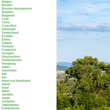
Belgien
Bolivien
Bosnien-Herzegowina
Brasilien
Bulgarien
Chile
China
Costa Rica
Dänemark
Deutschland
Ecuador
Eritrea
Estland
Finnland
Frankreich
Georgien
Griechenland
Großbritannien
Hongkong
Indien
Indonesien
Irak
Iran
Irland und Nordirland
Island
Israel
Italien
Jamaika
Japan
Jordanien
Jugoslawien
Kambodscha