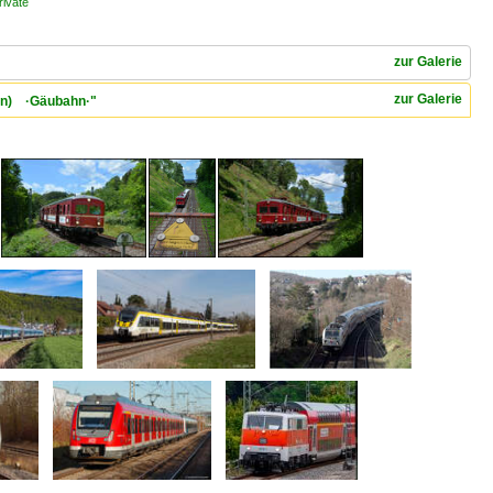
rivate
zur Galerie
zur Galerie
gen) ·Gäubahn·"