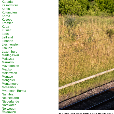
Kanada
Kasachstan
Kenia
Kolumbien
Korea
Kosovo
Kroatien
Kuba
Kuwait
Laos
Lettland
Libanon
Liechtenstein
Litauen
Luxemburg
Madagaskar
Malaysia
Marokko
Mazedonien
Mexiko
Moldawien
Monaco
Mongolei
Montenegro
Mosambik
Myanmar | Burma
Namibia
Neuseeland
Niederlande
Nordkorea
Norwegen
Österreich