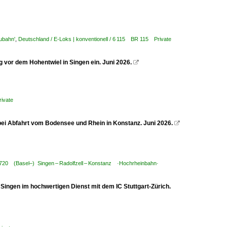
ubahn'
,
Deutschland / E-Loks | konventionell / 6 115 BR 115 Private
 vor dem Hohentwiel in Singen ein. Juni 2026.

rivate
ei Abfahrt vom Bodensee und Rhein in Konstanz. Juni 2026.

/ 720 (Basel–) Singen – Radolfzell – Konstanz ·Hochrheinbahn·
Singen im hochwertigen Dienst mit dem IC Stuttgart-Zürich.