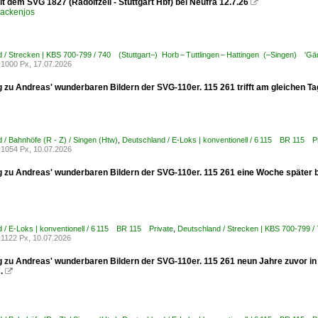
t dem SVG 1827 (Radolfzell - Stuttgart Hbf) bei Neufra 12.7.26

ackenjos
 / Strecken | KBS 700-799 / 740 (Stuttgart–) Horb – Tuttlingen – Hattingen (–Singen) 'Gä
1000 Px, 17.07.2026
 zu Andreas' wunderbaren Bildern der SVG-110er. 115 261 trifft am gleichen Tag
 / Bahnhöfe (R - Z) / Singen (Htw)
,
Deutschland / E-Loks | konventionell / 6 115 BR 115 P
1054 Px, 10.07.2026
 zu Andreas' wunderbaren Bildern der SVG-110er. 115 261 eine Woche später b
 / E-Loks | konventionell / 6 115 BR 115 Private
,
Deutschland / Strecken | KBS 700-799 
1122 Px, 10.07.2026
 zu Andreas' wunderbaren Bildern der SVG-110er. 115 261 neun Jahre zuvor in 
.
