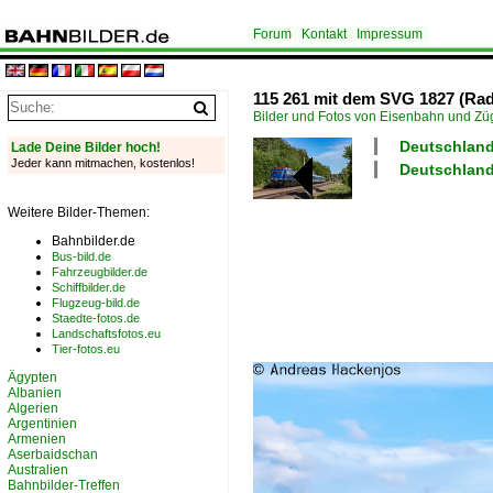
Forum
Kontakt
Impressum
115 261 mit dem SVG 1827 (Radol
Bilder und Fotos von Eisenbahn und Z
Deutschland
Lade Deine Bilder hoch!
Jeder kann mitmachen, kostenlos!
Deutschland
Weitere Bilder-Themen:
Bahnbilder.de
Bus-bild.de
Fahrzeugbilder.de
Schiffbilder.de
Flugzeug-bild.de
Staedte-fotos.de
Landschaftsfotos.eu
Tier-fotos.eu
Ägypten
Albanien
Algerien
Argentinien
Armenien
Aserbaidschan
Australien
Bahnbilder-Treffen