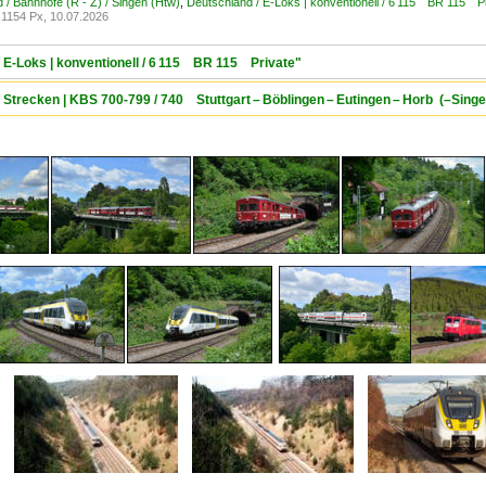
 / Bahnhöfe (R - Z) / Singen (Htw)
,
Deutschland / E-Loks | konventionell / 6 115 BR 115 P
1154 Px, 10.07.2026
/ E-Loks | konventionell / 6 115 BR 115 Private"
/ Strecken | KBS 700-799 / 740 Stuttgart – Böblingen – Eutingen – Horb (–Sin