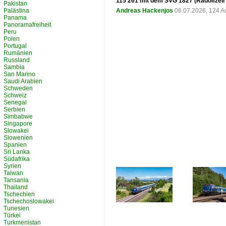
115 261 mit dem SVG 1827 (Radolfzell -
Pakistan
Palästina
Andreas Hackenjos
06.07.2026, 124 A
Panama
Panoramafreiheit
Peru
Polen
Portugal
Rumänien
Russland
Sambia
San Marino
Saudi Arabien
Schweden
Schweiz
Senegal
Serbien
Simbabwe
Singapore
Slowakei
Slowenien
Spanien
Sri Lanka
Südafrika
Syrien
Taiwan
Tansania
Thailand
Tschechien
Tschechoslowakei
Tunesien
Türkei
Turkmenistan