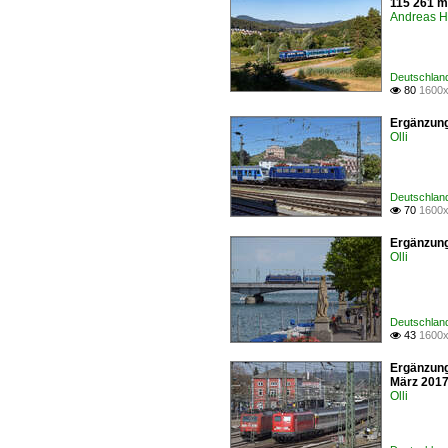
115 261 mi
Andreas H
Deutschland
80
1600x

Ergänzung
Olli
Deutschland
70
1600x

Ergänzung
Olli
Deutschland
43
1600x

Ergänzung
März 2017
Olli