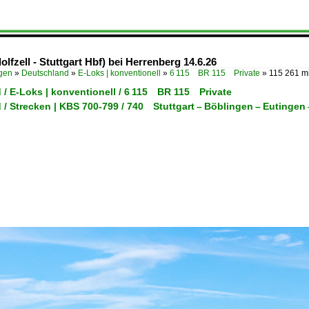
fzell - Stuttgart Hbf) bei Herrenberg 14.6.26
ügen
»
Deutschland
»
E-Loks | konventionell
»
6 115 BR 115 Private
»
115 261 m
 / E-Loks | konventionell / 6 115 BR 115 Private
 / Strecken | KBS 700-799 / 740 Stuttgart – Böblingen – Euting