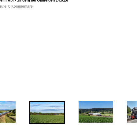
im Rbf - Singen) bei Gäufelden 14.6.26
frufe, 0 Kommentare