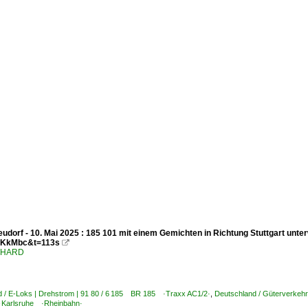
udorf - 10. Mai 2025 : 185 101 mit einem Gemichten in Richtung Stuttgart unt
KkMbc&t=113s

ENHARD
d / E-Loks | Drehstrom | 91 80 / 6 185 BR 185 ·Traxx AC1/2·
,
Deutschland / Güterverkehr
 Karlsruhe ·Rheinbahn·