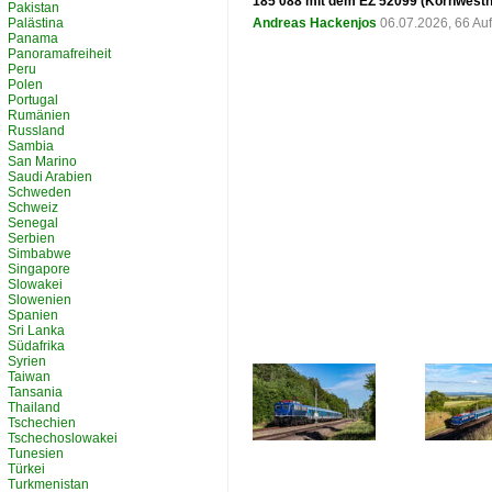
185 088 mit dem EZ 52099 (Kornwesthe
Pakistan
Palästina
Andreas Hackenjos
06.07.2026, 66 Au
Panama
Panoramafreiheit
Peru
Polen
Portugal
Rumänien
Russland
Sambia
San Marino
Saudi Arabien
Schweden
Schweiz
Senegal
Serbien
Simbabwe
Singapore
Slowakei
Slowenien
Spanien
Sri Lanka
Südafrika
Syrien
Taiwan
Tansania
Thailand
Tschechien
Tschechoslowakei
Tunesien
Türkei
Turkmenistan