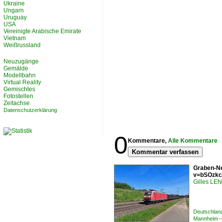
Ukraine
Ungarn
Uruguay
USA
Vereinigte Arabische Emirate
Vietnam
Weißrussland
Neuzugänge
Gemälde
Modellbahn
Virtual Reality
Gemischtes
Fotostellen
Zeitachse
Datenschutzerklärung
0
Kommentare,
Alle Kommentare
Kommentar verfassen
Graben-Ne
v=bSOzkc
Gilles L
Deutschlan
Mannheim –