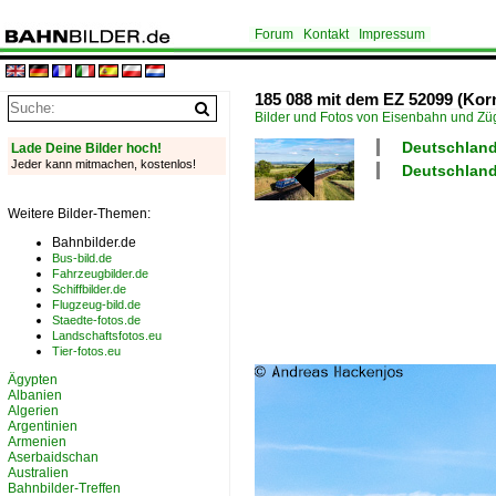
Forum
Kontakt
Impressum
185 088 mit dem EZ 52099 (Kor
Bilder und Fotos von Eisenbahn und Z
Deutschland
Lade Deine Bilder hoch!
Jeder kann mitmachen, kostenlos!
Deutschland
Weitere Bilder-Themen:
Bahnbilder.de
Bus-bild.de
Fahrzeugbilder.de
Schiffbilder.de
Flugzeug-bild.de
Staedte-fotos.de
Landschaftsfotos.eu
Tier-fotos.eu
Ägypten
Albanien
Algerien
Argentinien
Armenien
Aserbaidschan
Australien
Bahnbilder-Treffen