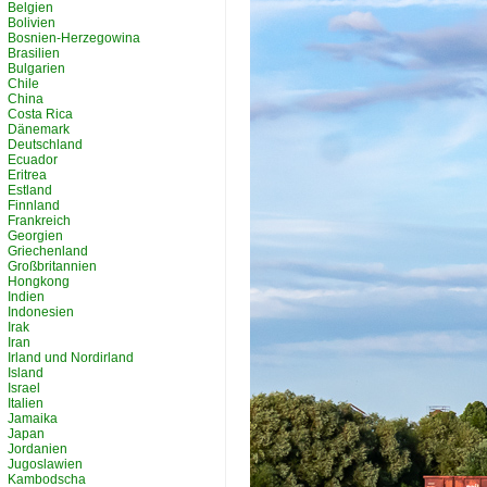
Belgien
Bolivien
Bosnien-Herzegowina
Brasilien
Bulgarien
Chile
China
Costa Rica
Dänemark
Deutschland
Ecuador
Eritrea
Estland
Finnland
Frankreich
Georgien
Griechenland
Großbritannien
Hongkong
Indien
Indonesien
Irak
Iran
Irland und Nordirland
Island
Israel
Italien
Jamaika
Japan
Jordanien
Jugoslawien
Kambodscha