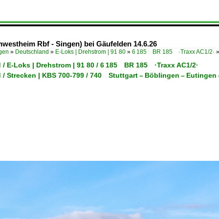
nwestheim Rbf - Singen) bei Gäufelden 14.6.26
ügen
»
Deutschland
»
E-Loks | Drehstrom | 91 80
»
6 185 BR 185 ·Traxx AC1/2·
 / E-Loks | Drehstrom | 91 80 / 6 185 BR 185 ·Traxx AC1/2·
 / Strecken | KBS 700-799 / 740 Stuttgart – Böblingen – Euting