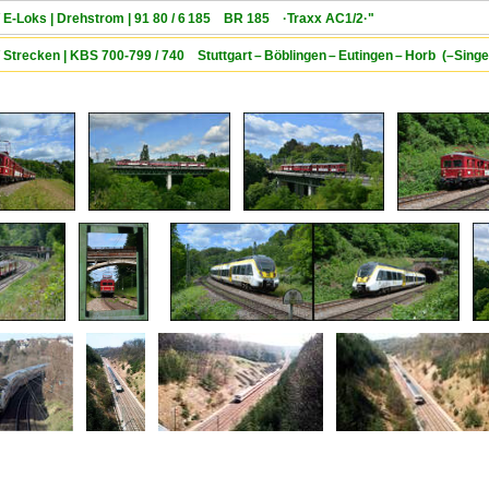
/ E-Loks | Drehstrom | 91 80 / 6 185 BR 185 ·Traxx AC1/2·"
/ Strecken | KBS 700-799 / 740 Stuttgart – Böblingen – Eutingen – Horb (–Sin