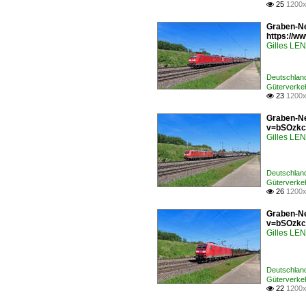
25
1200x

Graben-Ne
https://
Gilles L
Deutschlan
Güterverkeh
23
1200x

Graben-Ne
v=bSOzkc
Gilles L
Deutschlan
Güterverke
26
1200x

Graben-Ne
v=bSOzkc
Gilles L
Deutschlan
Güterverke
22
1200x
