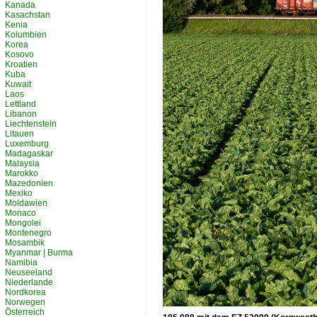
Kanada
Kasachstan
Kenia
Kolumbien
Korea
Kosovo
Kroatien
Kuba
Kuwait
Laos
Lettland
Libanon
Liechtenstein
Litauen
Luxemburg
Madagaskar
Malaysia
Marokko
Mazedonien
Mexiko
Moldawien
Monaco
Mongolei
Montenegro
Mosambik
Myanmar | Burma
Namibia
Neuseeland
Niederlande
Nordkorea
Norwegen
Österreich