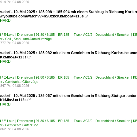
914 Px, 04.08.2026
udorf - 10. Mai 2025 : 185 098 + 185 094 mit einem Stahlzug in Richtung Karlsr
www.youtube.com/watch?v=bSOzkcKkMbc&t=113s

ENHARD
d / E-Loks | Drehstrom | 91 80 / 6 185 BR 185 ·Traxx AC1/2·
,
Deutschland / Strecken | 
r / Coil-, Stahl- und Aluminiumzüge
777 Px, 04.08.2026
udorf - 10. Mai 2025 : 185 082 mit einem Gemichten in Richtung Karlsruhe unt
KkMbc&t=113s

ENHARD
d / E-Loks | Drehstrom | 91 80 / 6 185 BR 185 ·Traxx AC1/2·
,
Deutschland / Strecken | 
hr / Gemischte Güterzüge
847 Px, 04.08.2026
udorf - 10. Mai 2025 : 185 067 mit einem Gemichten in Richtung Stuttgart unt
KkMbc&t=113s

ENHARD
d / E-Loks | Drehstrom | 91 80 / 6 185 BR 185 ·Traxx AC1/2·
,
Deutschland / Strecken | 
hr / Gemischte Güterzüge
862 Px, 04.08.2026