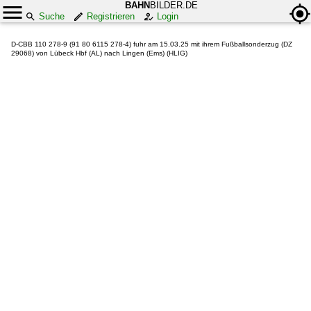
BAHN
BILDER.DE
Suche
Registrieren
Login
D-CBB 110 278-9 (91 80 6115 278-4) fuhr am 15.03.25 mit ihrem Fußballsonderzug (DZ
29068) von Lübeck Hbf (AL) nach Lingen (Ems) (HLIG)