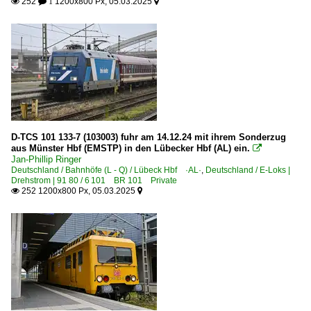
252
1200x800 Px, 05.03.2025

 1

D-TCS 101 133-7 (103003) fuhr am 14.12.24 mit ihrem Sonderzug
aus Münster Hbf (EMSTP) in den Lübecker Hbf (AL) ein.

Jan-Phillip Ringer
Deutschland / Bahnhöfe (L - Q) / Lübeck Hbf ·AL·
,
Deutschland / E-Loks |
Drehstrom | 91 80 / 6 101 BR 101 Private
252 1200x800 Px, 05.03.2025

