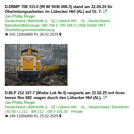
D-DBMP 708 333-0 (99 80 9436 008-3) stand am 22.04.24 für
Oberleitungsarbeiten im Lübecker Hbf (AL) auf Gl. 7.

Jan-Phillip Ringer
Deutschland / Bahnhöfe (L - Q) / Lübeck Hbf ·AL·
,
Deutschland /
Bahndienstfahrzeuge / BR 708.3 · DR 188.3 | VEB Görlitz ORT
Oberleitungsrevisionsfahrzeug
202 1200x800 Px, 26.02.2025


D-BLP 212 107-7 (Wiebe Lok Nr.4) rangierte am 21.02.25 mit ihren
leeren Res 682 -wagen durch den Lübecker Hbf (AL).

Jan-Phillip Ringer
Deutschland / Bahnhöfe (L - Q) / Lübeck Hbf ·AL·
,
Deutschland / Dieselloks
| 92 80 / 1 212 BR 212 DB V 100.20 Private
194 1200x800 Px, 25.02.2025

