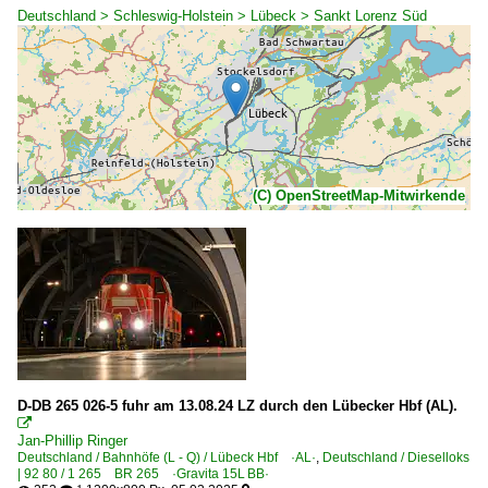
Deutschland > Schleswig-Holstein > Lübeck > Sankt Lorenz Süd
(C) OpenStreetMap-Mitwirkende
D-DB 265 026-5 fuhr am 13.08.24 LZ durch den Lübecker Hbf (AL).

Jan-Phillip Ringer
Deutschland / Bahnhöfe (L - Q) / Lübeck Hbf ·AL·
,
Deutschland / Dieselloks
| 92 80 / 1 265 BR 265 ·Gravita 15L BB·