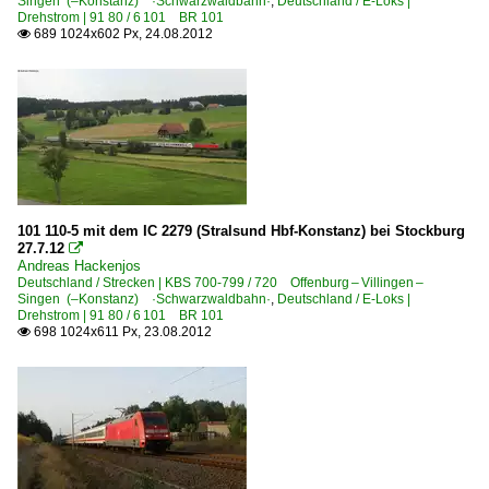
Singen (–Konstanz) ·Schwarzwaldbahn·
,
Deutschland / E-Loks |
Drehstrom | 91 80 / 6 101 BR 101
689 1024x602 Px, 24.08.2012

101 110-5 mit dem IC 2279 (Stralsund Hbf-Konstanz) bei Stockburg
27.7.12

Andreas Hackenjos
Deutschland / Strecken | KBS 700-799 / 720 Offenburg – Villingen –
Singen (–Konstanz) ·Schwarzwaldbahn·
,
Deutschland / E-Loks |
Drehstrom | 91 80 / 6 101 BR 101
698 1024x611 Px, 23.08.2012
