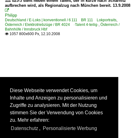
111 025-3 steht neben einem Talent, der in kürze nach Scharnitz
aufbrechen wird, als Regionalzug nach München bereit. 13.9.2008

Philipp
Deutschland / E-Loks | konventionell / 6 111 BR 111 Lokportraits
,
Österreich / Elektrotriebzüge / BR 4024 ·Talent 4-teilig·
,
Österreich /
Bahnhöfe / Innsbruck Hbf
1057 800x600 Px, 12.10.2008

Diese Webseite verwendet Cookies, um
Inhalte und Anzeigen zu personalisieren und
Zugriffe zu analysieren. Mit der Nutzung
stimmen Sie der Verwendung von Cookies
zu. Mehr erfahren:
Datenschutz
,
Personalisierte Werbung