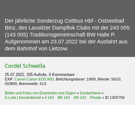
Der jährliche Sonderzug Cottbus Hbf - Ostseebad
Binz, des Lausitzer Dampflok Clubs mit der 243 005
(143 005) Traditionsgemeinschaft BW Halle P.
Aufgenommen am 23.07.2022 bei der Ausfahrt aus
dem Bahnhof von Lietzow.
Cordel Schwella
25.07.2022, 335 Aufrufe, 0 Kommentare
EXIF:
Canon Canon EOS 90D
, Belichtungsdauer: 1/800, Blende: 56/10,
ISO800, Brennweite: 41/1
Bilder und Fotos von Eisenbahn und Zügen
»
Deutschland
»
E-Loks | konventionell
»
6 143 BR 143 DR 243 Private
»
ID 1305759