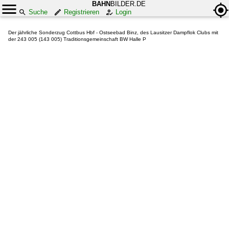
BAHN
BILDER.DE
Suche
Registrieren
Login
Der jährliche Sonderzug Cottbus Hbf - Ostseebad Binz, des Lausitzer Dampflok Clubs mit
der 243 005 (143 005) Traditionsgemeinschaft BW Halle P