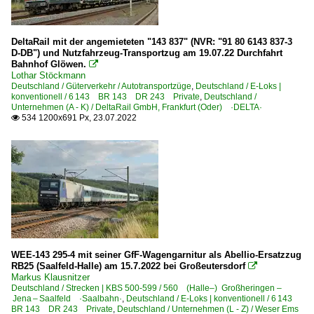
DeltaRail mit der angemieteten "143 837" (NVR: "91 80 6143 837-3
D-DB") und Nutzfahrzeug-Transportzug am 19.07.22 Durchfahrt
Bahnhof Glöwen.

Lothar Stöckmann
Deutschland / Güterverkehr / Autotransportzüge
,
Deutschland / E-Loks |
konventionell / 6 143 BR 143 DR 243 Private
,
Deutschland /
Unternehmen (A - K) / DeltaRail GmbH, Frankfurt (Oder) ·DELTA·
534 1200x691 Px, 23.07.2022

WEE-143 295-4 mit seiner GfF-Wagengarnitur als Abellio-Ersatzzug
RB25 (Saalfeld-Halle) am 15.7.2022 bei Großeutersdorf

Markus Klausnitzer
Deutschland / Strecken | KBS 500-599 / 560 (Halle–) Großheringen –
Jena – Saalfeld ·Saalbahn·
,
Deutschland / E-Loks | konventionell / 6 143
BR 143 DR 243 Private
,
Deutschland / Unternehmen (L - Z) / Weser Ems