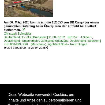
Am 06. März 2025 konnte ich die 152 053 von DB Cargo vor einem
gemischten Güterzug beim Überqueren der Altmühl bei Dietfurt
aufnehmen.

Christoph Schneider
Deutschland / E-Loks | Drehstrom | 91 80 / 6 152 BR 152 ·ES 64 F·
,
Deutschland / Güterverkehr / Gemischte Güterzüge
,
Deutschland / Strecken |
KBS 800-999 / 990 (München–) Ingolstadt Nord – Treuchtlingen
204 1200x800 Px, 28.04.2025


Diese Webseite verwendet Cookies, um
Inhalte und Anzeigen zu personalisieren und