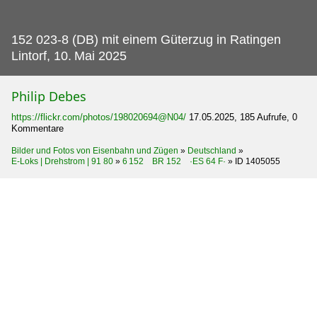
152 023-8 (DB) mit einem Güterzug in Ratingen
Lintorf, 10.
Mai 2025
Philip Debes
https://flickr.com/photos/198020694@N04/
17.05.2025, 185 Aufrufe, 0
Kommentare
Bilder und Fotos von Eisenbahn und Zügen
»
Deutschland
»
E-Loks | Drehstrom | 91 80
»
6 152 BR 152 ·ES 64 F·
»
ID 1405055