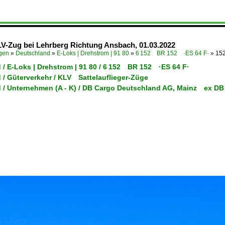
V-Zug bei Lehrberg Richtung Ansbach, 01.03.2022
ügen
»
Deutschland
»
E-Loks | Drehstrom | 91 80
»
6 152 BR 152 ·ES 64 F·
»
152
 / E-Loks | Drehstrom | 91 80 / 6 152 BR 152 ·ES 64 F·
 / Güterverkehr / KLV Sattelauflieger-Züge
 / Unternehmen (A - K) / DB Cargo Deutschland AG, Mainz ex DB