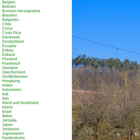
Belgien
Bolivien
Bosnien-Herzegowina
Brasilien
Bulgarien
Chile
China
Costa Rica
Dänemark
Deutschland
Ecuador
Eritrea
Estland
Finnland
Frankreich
Georgien
Griechenland
Großbritannien
Hongkong
Indien
Indonesien
Irak
Iran
Irland und Nordirland
Island
Israel
Italien
Jamaika
Japan
Jordanien
Jugoslawien
Kambodscha