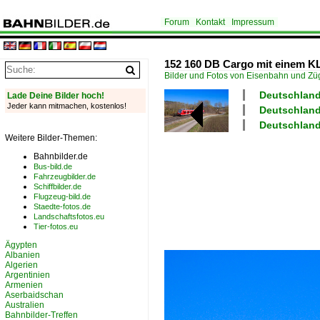
Forum
Kontakt
Impressum
152 160 DB Cargo mit einem KL
Bilder und Fotos von Eisenbahn und Z
Deutschland
Lade Deine Bilder hoch!
Jeder kann mitmachen, kostenlos!
Deutschland
Deutschland
Weitere Bilder-Themen:
Bahnbilder.de
Bus-bild.de
Fahrzeugbilder.de
Schiffbilder.de
Flugzeug-bild.de
Staedte-fotos.de
Landschaftsfotos.eu
Tier-fotos.eu
Ägypten
Albanien
Algerien
Argentinien
Armenien
Aserbaidschan
Australien
Bahnbilder-Treffen