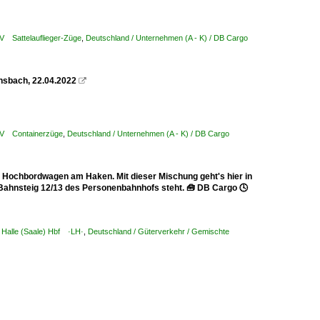
LV Sattelauflieger-Züge
,
Deutschland / Unternehmen (A - K) / DB Cargo
nsbach, 22.04.2022

KLV Containerzüge
,
Deutschland / Unternehmen (A - K) / DB Cargo
 Hochbordwagen am Haken. Mit dieser Mischung geht's hier in
 Bahnsteig 12/13 des Personenbahnhofs steht. 🧰 DB Cargo 🕓
/ Halle (Saale) Hbf ·LH·
,
Deutschland / Güterverkehr / Gemischte