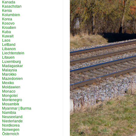
Kanada
Kasachstan
Kenia
Kolumbien
Korea
Kosovo
Kroatien
Kuba
Kuwait
Laos
Lettland
Libanon
Liechtenstein
Litauen
Luxemburg
Madagaskar
Malaysia
Marokko
Mazedonien
Mexiko
Moldawien
Monaco
Mongolei
Montenegro
Mosambik
Myanmar | Burma
Namibia
Neuseeland
Niederlande
Nordkorea
Norwegen
Österreich