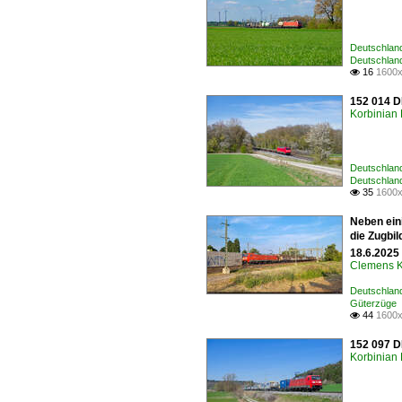
Deutschland
Deutschlan
16
1600x

152 014 D
Korbinian 
Deutschland
Deutschlan
35
1600x

Neben ein
die Zugbi
18.6.2025 
Clemens K
Deutschland
Güterzüge
44
1600x

152 097 D
Korbinian 