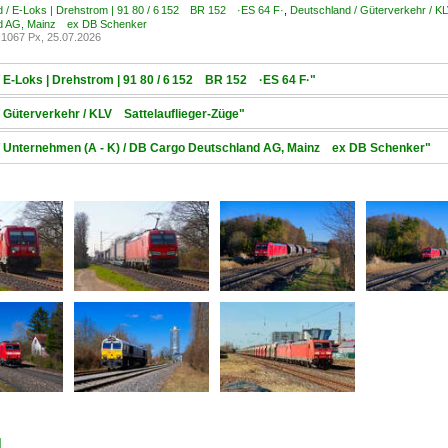
 / E-Loks | Drehstrom | 91 80 / 6 152 BR 152 ·ES 64 F·
,
Deutschland / Güterverkehr / K
d AG, Mainz ex DB Schenker
1067 Px, 25.07.2026
/ E-Loks | Drehstrom | 91 80 / 6 152 BR 152 ·ES 64 F·"
/ Güterverkehr / KLV Sattelauflieger-Züge"
 / Unternehmen (A - K) / DB Cargo Deutschland AG, Mainz ex DB Schenker"
d