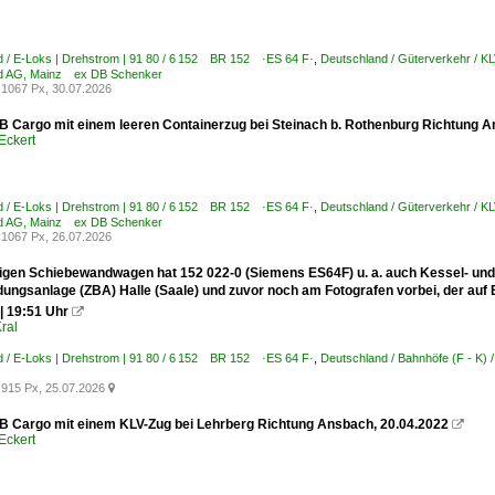
 / E-Loks | Drehstrom | 91 80 / 6 152 BR 152 ·ES 64 F·
,
Deutschland / Güterverkehr / K
d AG, Mainz ex DB Schenker
1067 Px, 30.07.2026
B Cargo mit einem leeren Containerzug bei Steinach b. Rothenburg Richtung A
Eckert
 / E-Loks | Drehstrom | 91 80 / 6 152 BR 152 ·ES 64 F·
,
Deutschland / Güterverkehr / 
d AG, Mainz ex DB Schenker
1067 Px, 26.07.2026
igen Schiebewandwagen hat 152 022-0 (Siemens ES64F) u. a. auch Kessel- und
ldungsanlage (ZBA) Halle (Saale) und zuvor noch am Fotografen vorbei, der auf
| 19:51 Uhr

ral
 / E-Loks | Drehstrom | 91 80 / 6 152 BR 152 ·ES 64 F·
,
Deutschland / Bahnhöfe (F - K) 
915 Px, 25.07.2026

B Cargo mit einem KLV-Zug bei Lehrberg Richtung Ansbach, 20.04.2022

Eckert