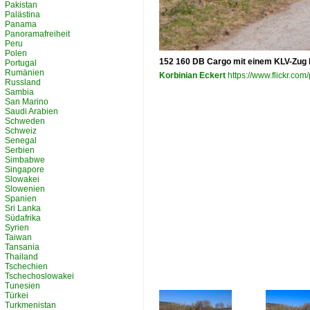
Pakistan
Palästina
Panama
Panoramafreiheit
Peru
Polen
152 160 DB Cargo mit einem KLV-Zug 
Portugal
Rumänien
Korbinian Eckert
https://www.flickr.c
Russland
Sambia
San Marino
Saudi Arabien
Schweden
Schweiz
Senegal
Serbien
Simbabwe
Singapore
Slowakei
Slowenien
Spanien
Sri Lanka
Südafrika
Syrien
Taiwan
Tansania
Thailand
Tschechien
Tschechoslowakei
Tunesien
Türkei
Turkmenistan