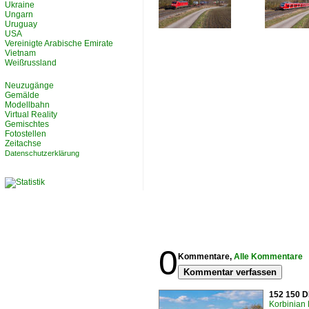
Ukraine
Ungarn
Uruguay
USA
Vereinigte Arabische Emirate
Vietnam
Weißrussland
Neuzugänge
Gemälde
Modellbahn
Virtual Reality
Gemischtes
Fotostellen
Zeitachse
Datenschutzerklärung
0
Kommentare,
Alle Kommentare
Kommentar verfassen
152 150 D
Korbinian 