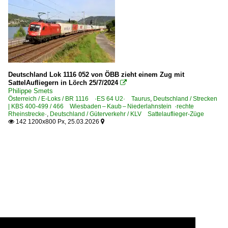
Deutschland Lok 1116 052 von ÖBB zieht einem Zug mit
SattelAufliegern in Lörch 25/7/2024

Philippe Smets
Österreich / E-Loks / BR 1116 ·ES 64 U2· Taurus
,
Deutschland / Strecken
| KBS 400-499 / 466 Wiesbaden – Kaub – Niederlahnstein ·rechte
Rheinstrecke·
,
Deutschland / Güterverkehr / KLV Sattelauflieger-Züge
142 1200x800 Px, 25.03.2026

