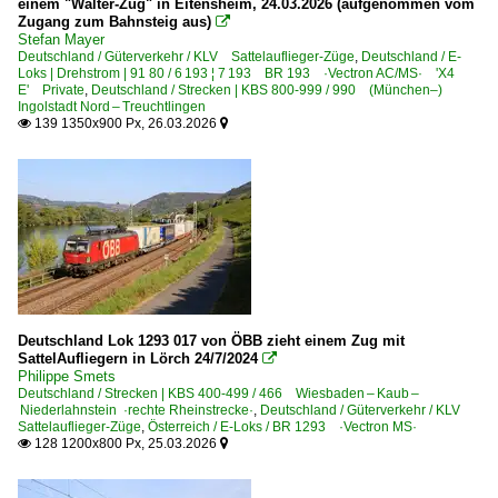
einem "Walter-Zug" in Eitensheim, 24.03.2026 (aufgenommen vom
Zugang zum Bahnsteig aus)

Stefan Mayer
Deutschland / Güterverkehr / KLV Sattelauflieger-Züge
,
Deutschland / E-
Loks | Drehstrom | 91 80 / 6 193 ¦ 7 193 BR 193 ·Vectron AC/MS· 'X4
E' Private
,
Deutschland / Strecken | KBS 800-999 / 990 (München–)
Ingolstadt Nord – Treuchtlingen
139 1350x900 Px, 26.03.2026


Deutschland Lok 1293 017 von ÖBB zieht einem Zug mit
SattelAufliegern in Lörch 24/7/2024

Philippe Smets
Deutschland / Strecken | KBS 400-499 / 466 Wiesbaden – Kaub –
Niederlahnstein ·rechte Rheinstrecke·
,
Deutschland / Güterverkehr / KLV
Sattelauflieger-Züge
,
Österreich / E-Loks / BR 1293 ·Vectron MS·
128 1200x800 Px, 25.03.2026

