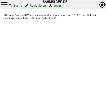
BAHN
BILDER.DE
Suche
Registrieren
Login
Mit einem Amazon-KLV am Haken rollte der Cargounit-Vectron 370 172 am 06.03.26
durch Wittenberg-Labetz Richtung Falkenberg(E)