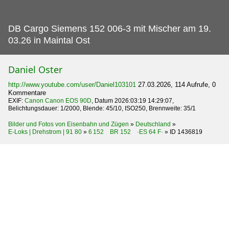
DB Cargo Siemens 152 006-3 mit Mischer am 19.
03.26 in Maintal Ost
Daniel Oster
http://www.youtube.com/user/Daniel103101
27.03.2026, 114 Aufrufe, 0
Kommentare
EXIF:
Canon Canon EOS 90D
, Datum 2026:03:19 14:29:07,
Belichtungsdauer: 1/2000, Blende: 45/10, ISO250, Brennweite: 35/1
Bilder und Fotos von Eisenbahn und Zügen
»
Deutschland
»
E-Loks | Drehstrom | 91 80
»
6 152 BR 152 ·ES 64 F·
»
ID 1436819