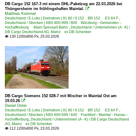
DB Cargo 152 167-3 mt einem DHL-Paketzug am 22.03.2026 bei
Thüngersheim im frühlingshaften Maintal.

Matthias Kümmel
Deutschland / E-Loks | Drehstrom | 91 80 / 6 152 BR 152 ·ES 64 F·
,
Deutschland / Strecken | KBS 800-999 / 800 Würzburg – Gemünden –
Aschaffenburg ·Main-Spessart-Bahn·
,
Deutschland / Unternehmen (A - K) /
DB Cargo Deutschland AG, Mainz ex DB Schenker
130 1200x800 Px, 25.03.2026

DB Cargo Siemens 152 028-7 mit Mischer in Maintal Ost am
19.03.26

Daniel Oster
Deutschland / E-Loks | Drehstrom | 91 80 / 6 152 BR 152 ·ES 64 F·
,
Deutschland / Strecken | KBS 600-699 / 640 Frankfurt – Maintal – Hanau –
Aschaffenburg
,
Deutschland / Unternehmen (A - K) / DB Cargo Deutschland
AG, Mainz ex DB Schenker
112 1200x800 Px, 23.03.2026
