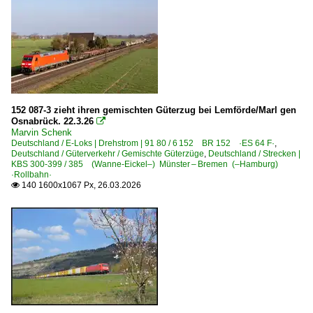
152 087-3 zieht ihren gemischten Güterzug bei Lemförde/Marl gen
Osnabrück. 22.3.26

Marvin Schenk
Deutschland / E-Loks | Drehstrom | 91 80 / 6 152 BR 152 ·ES 64 F·
,
Deutschland / Güterverkehr / Gemischte Güterzüge
,
Deutschland / Strecken |
KBS 300-399 / 385 (Wanne-Eickel–) Münster – Bremen (–Hamburg)
·Rollbahn·
140 1600x1067 Px, 26.03.2026
