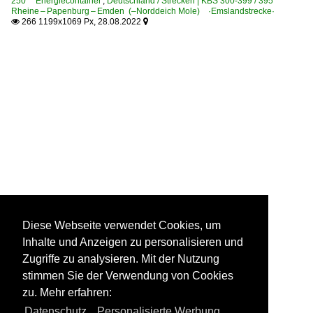
250 'Energiecontainer'
,
Deutschland / Strecken | KBS 300-399 / 395
Rheine – Papenburg – Emden (–Norddeich Mole) ·Emslandstrecke·
266 1199x1069 Px, 28.08.2022


Diese Webseite verwendet Cookies, um
Inhalte und Anzeigen zu personalisieren und
Zugriffe zu analysieren. Mit der Nutzung
stimmen Sie der Verwendung von Cookies
zu. Mehr erfahren:
Datenschutz
,
Personalisierte Werbung