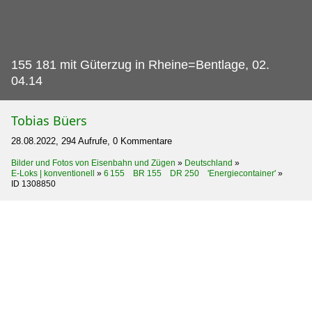
155 181 mit Güterzug in Rheine=Bentlage, 02.
04.14
Tobias Büers
28.08.2022, 294 Aufrufe, 0 Kommentare
Bilder und Fotos von Eisenbahn und Zügen
»
Deutschland
»
E-Loks | konventionell
»
6 155 BR 155 DR 250 'Energiecontainer'
»
ID 1308850