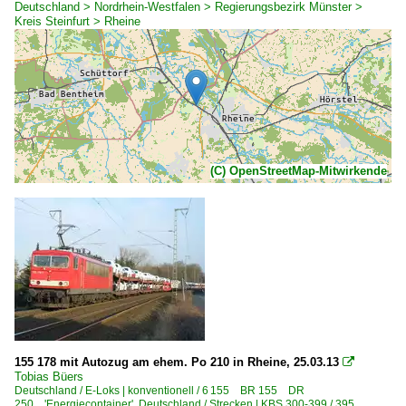
Deutschland > Nordrhein-Westfalen > Regierungsbezirk Münster >
Kreis Steinfurt > Rheine
(C) OpenStreetMap-Mitwirkende
155 178 mit Autozug am ehem. Po 210 in Rheine, 25.03.13

Tobias Büers
Deutschland / E-Loks | konventionell / 6 155 BR 155 DR
250 'Energiecontainer'
,
Deutschland / Strecken | KBS 300-399 / 395