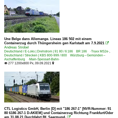
Une Belge dans Allemange. Lineas 186 502 mit einem
Containerzug durch Thüngersheim gen Karlstadt am 7.9.2021

Andreas Strobel
Deutschland / E-Loks | Drehstrom | 91 80 / 6 186 BR 186 ·Traxx MS2e·
,
Deutschland / Strecken | KBS 800-999 / 800 Würzburg – Gemünden –
Aschaffenburg ·Main-Spessart-Bahn·
277 1200x800 Px, 09.09.2021


CTL Logistics GmbH, Berlin [D] mit "186 267-1" [NVR-Nummer: 91
80 6186 267-1 D-AKIEM] und Containerzug Richtung Frankfurt/Oder
am 31.08.21 Durchfahrt Bf. Saarmund.
