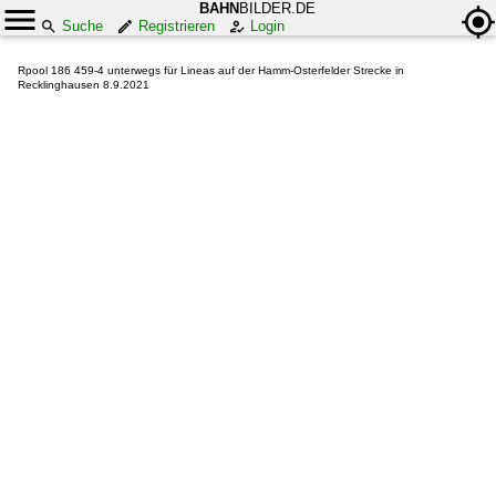
BAHN
BILDER.DE
Suche
Registrieren
Login
Rpool 186 459-4 unterwegs für Lineas auf der Hamm-Osterfelder Strecke in
Recklinghausen 8.9.2021