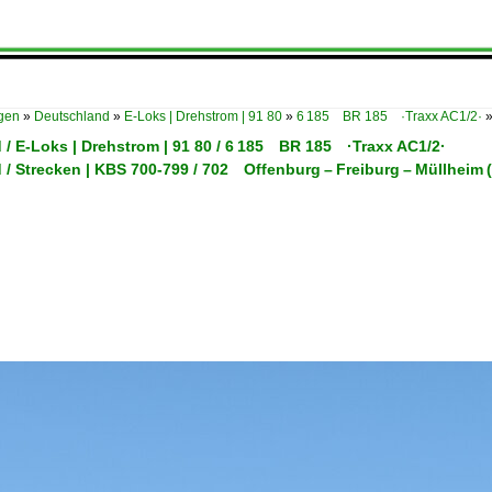
ügen
»
Deutschland
»
E-Loks | Drehstrom | 91 80
»
6 185 BR 185 ·Traxx AC1/2·
 / E-Loks | Drehstrom | 91 80 / 6 185 BR 185 ·Traxx AC1/2·
 / Strecken | KBS 700-799 / 702 Offenburg – Freiburg – Müllheim