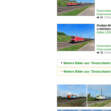
Deutschlan
Güterverke
56
1200x

Graben-Ne
v=bSOzkc
Gilles L
Deutschlan
Güterverke
38
1200x

Weitere Bilder aus "Deutschland 
Weitere Bilder aus "Deutschland 