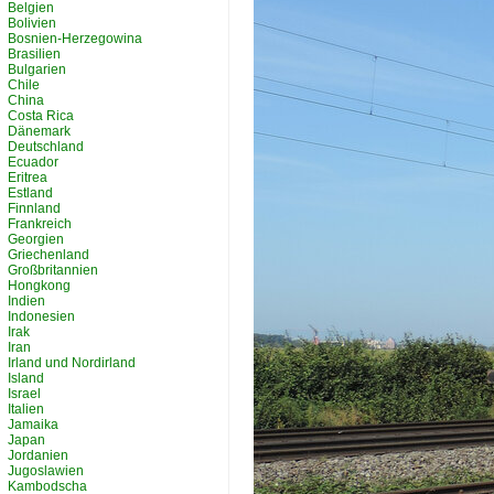
Belgien
Bolivien
Bosnien-Herzegowina
Brasilien
Bulgarien
Chile
China
Costa Rica
Dänemark
Deutschland
Ecuador
Eritrea
Estland
Finnland
Frankreich
Georgien
Griechenland
Großbritannien
Hongkong
Indien
Indonesien
Irak
Iran
Irland und Nordirland
Island
Israel
Italien
Jamaika
Japan
Jordanien
Jugoslawien
Kambodscha