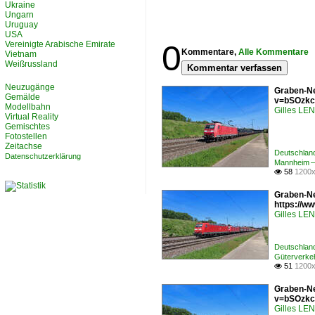
Ukraine
Ungarn
Uruguay
USA
0
Vereinigte Arabische Emirate
Kommentare,
Alle Kommentare
Vietnam
Weißrussland
Kommentar verfassen
Neuzugänge
Graben-Ne
Gemälde
v=bSOzkc
Modellbahn
Gilles L
Virtual Reality
Gemischtes
Fotostellen
Zeitachse
Deutschlan
Datenschutzerklärung
Mannheim –
58
1200x

Graben-Ne
https://
Gilles L
Deutschlan
Güterverkeh
51
1200x

Graben-Ne
v=bSOzkc
Gilles L