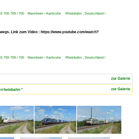
KBS 700-799 / 700 Mannheim – Karlsruhe ·Rheinbahn·
,
Deutschland /
erwegs. Link zum Video : https://www.youtube.com/watch?
KBS 700-799 / 700 Mannheim – Karlsruhe ·Rheinbahn·
,
Deutschland /
zur Galerie
zur Galerie
errheinbahn·"