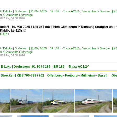
d / E-Loks | Drehstrom | 91 80 / 6 185 BR 185 ·Traxx AC1/2·
,
Deutschland / Strecken | 
hr / Gemischte Güterzüge
847 Px, 04.08.2026
udorf - 10. Mai 2025 : 185 067 mit einem Gemichten in Richtung Stuttgart unt
KkMbc&t=113s

ENHARD
d / E-Loks | Drehstrom | 91 80 / 6 185 BR 185 ·Traxx AC1/2·
,
Deutschland / Strecken | 
hr / Gemischte Güterzüge
862 Px, 04.08.2026
/ E-Loks | Drehstrom | 91 80 / 6 185 BR 185 ·Traxx AC1/2·"
/ Strecken | KBS 700-799 / 702 Offenburg – Freiburg – Müllheim (– Basel) ·Ob