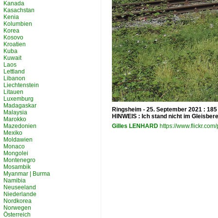
Kanada
Kasachstan
Kenia
Kolumbien
Korea
Kosovo
Kroatien
Kuba
Kuwait
Laos
Lettland
Libanon
Liechtenstein
Litauen
Luxemburg
Madagaskar
Ringsheim - 25. September 2021 : 185
Malaysia
HINWEIS : Ich stand nicht im Gleisberei
Marokko
Mazedonien
Gilles LENHARD
https://www.flickr.c
Mexiko
Moldawien
Monaco
Mongolei
Montenegro
Mosambik
Myanmar | Burma
Namibia
Neuseeland
Niederlande
Nordkorea
Norwegen
Österreich