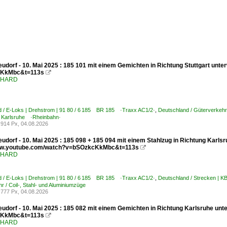
udorf - 10. Mai 2025 : 185 101 mit einem Gemichten in Richtung Stuttgart unt
KkMbc&t=113s

ENHARD
d / E-Loks | Drehstrom | 91 80 / 6 185 BR 185 ·Traxx AC1/2·
,
Deutschland / Güterverkehr
 Karlsruhe ·Rheinbahn·
914 Px, 04.08.2026
udorf - 10. Mai 2025 : 185 098 + 185 094 mit einem Stahlzug in Richtung Karlsr
www.youtube.com/watch?v=bSOzkcKkMbc&t=113s

ENHARD
d / E-Loks | Drehstrom | 91 80 / 6 185 BR 185 ·Traxx AC1/2·
,
Deutschland / Strecken | 
r / Coil-, Stahl- und Aluminiumzüge
777 Px, 04.08.2026
udorf - 10. Mai 2025 : 185 082 mit einem Gemichten in Richtung Karlsruhe unt
KkMbc&t=113s

ENHARD