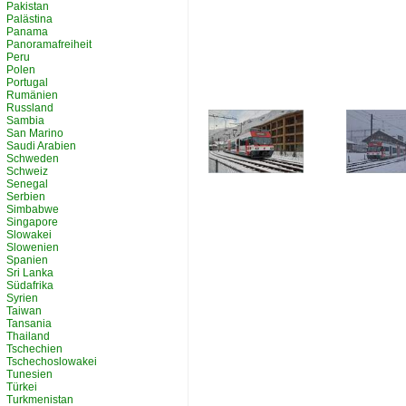
Pakistan
Palästina
Panama
Panoramafreiheit
Peru
Polen
Portugal
Rumänien
Russland
Sambia
San Marino
Saudi Arabien
Schweden
Schweiz
Senegal
Serbien
Simbabwe
Singapore
Slowakei
Slowenien
Spanien
Sri Lanka
Südafrika
Syrien
Taiwan
Tansania
Thailand
Tschechien
Tschechoslowakei
Tunesien
Türkei
Turkmenistan