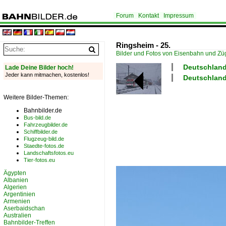
Forum
Kontakt
Impressum
Ringsheim - 25.
Bilder und Fotos von Eisenbahn und Z
Deutschland
Lade Deine Bilder hoch!
Jeder kann mitmachen, kostenlos!
Deutschland
Weitere Bilder-Themen:
Bahnbilder.de
Bus-bild.de
Fahrzeugbilder.de
Schiffbilder.de
Flugzeug-bild.de
Staedte-fotos.de
Landschaftsfotos.eu
Tier-fotos.eu
Ägypten
Albanien
Algerien
Argentinien
Armenien
Aserbaidschan
Australien
Bahnbilder-Treffen