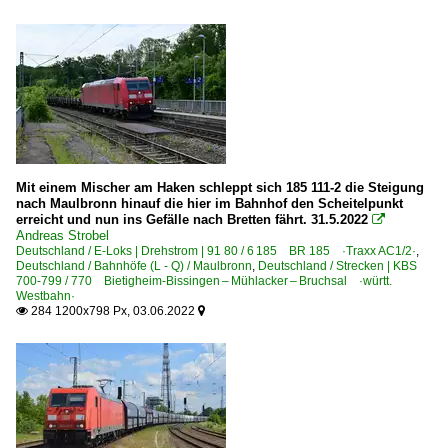
Mit einem Mischer am Haken schleppt sich 185 111-2 die Steigung
nach Maulbronn hinauf die hier im Bahnhof den Scheitelpunkt
erreicht und nun ins Gefälle nach Bretten fährt. 31.5.2022

Andreas Strobel
Deutschland / E-Loks | Drehstrom | 91 80 / 6 185 BR 185 ·Traxx AC1/2·
,
Deutschland / Bahnhöfe (L - Q) / Maulbronn
,
Deutschland / Strecken | KBS
700-799 / 770 Bietigheim-Bissingen – Mühlacker – Bruchsal ·württ.
Westbahn·
284 1200x798 Px, 03.06.2022

