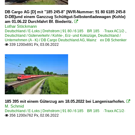
DB Cargo AG [D] mit "185 245-8" [NVR-Nummer: 91 80 6185 245-8
D-DB]und einem Ganzzug Schüttgut-Selbstentladewagen (Kohle)
am 01.06.22 Durchfahrt Bf. Biederitz.

Lothar Stöckmann
Deutschland / E-Loks | Drehstrom | 91 80 / 6 185 BR 185 ·Traxx AC1/2·
,
Deutschland / Güterverkehr / Kohle-, Erz- und Kokszüge
,
Deutschland /
Unternehmen (A - K) / DB Cargo Deutschland AG, Mainz ex DB Schenker
339 1200x691 Px, 03.06.2022

185 395 mit einem Güterzug am 18.05.2022 bei Langenisarhofen.

M. Schmid
Deutschland / E-Loks | Drehstrom | 91 80 / 6 185 BR 185 ·Traxx AC1/2·
356 1200x762 Px, 02.06.2022
