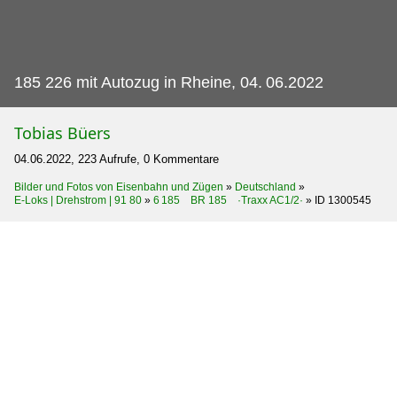
185 226 mit Autozug in Rheine, 04.
06.2022
Tobias Büers
04.06.2022, 223 Aufrufe, 0 Kommentare
Bilder und Fotos von Eisenbahn und Zügen
»
Deutschland
»
E-Loks | Drehstrom | 91 80
»
6 185 BR 185 ·Traxx AC1/2·
»
ID 1300545