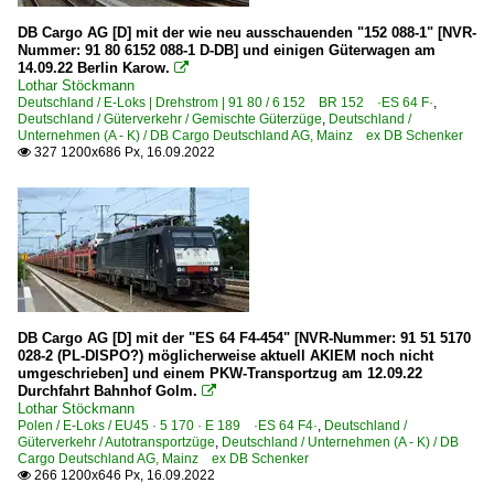
DB Cargo AG [D] mit der wie neu ausschauenden "152 088-1" [NVR-
Nummer: 91 80 6152 088-1 D-DB] und einigen Güterwagen am
14.09.22 Berlin Karow.

Lothar Stöckmann
Deutschland / E-Loks | Drehstrom | 91 80 / 6 152 BR 152 ·ES 64 F·
,
Deutschland / Güterverkehr / Gemischte Güterzüge
,
Deutschland /
Unternehmen (A - K) / DB Cargo Deutschland AG, Mainz ex DB Schenker
327 1200x686 Px, 16.09.2022

DB Cargo AG [D] mit der "ES 64 F4-454" [NVR-Nummer: 91 51 5170
028-2 (PL-DISPO?) möglicherweise aktuell AKIEM noch nicht
umgeschrieben] und einem PKW-Transportzug am 12.09.22
Durchfahrt Bahnhof Golm.

Lothar Stöckmann
Polen / E-Loks / EU45 · 5 170 · E 189 ·ES 64 F4·
,
Deutschland /
Güterverkehr / Autotransportzüge
,
Deutschland / Unternehmen (A - K) / DB
Cargo Deutschland AG, Mainz ex DB Schenker
266 1200x646 Px, 16.09.2022
