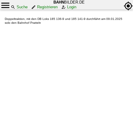
BAHN
BILDER.DE
Suche
Registrieren
Login
Doppeltraktion, mit den DB Loks 185 136-9 und 185 141-9 durchfährt am 09.01.2025
solo den Bahnhof Pratteln