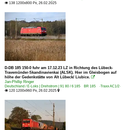
138 1200x800 Px, 26.02.2025

D-DB 185 150-0 fuhr am 17.12.23 LZ in Richtung des Lübeck-
Travemünder-Skandinavienkai (ALSK). Hier im Gleisbogen auf
höhe der Gedenkstätte von Alt Lübeck/ Liubice.

Jan-Phillip Ringer
Deutschland / E-Loks | Drehstrom | 91 80 / 6 185 BR 185 ·Traxx AC1/2·
120 1200x960 Px, 26.02.2025

