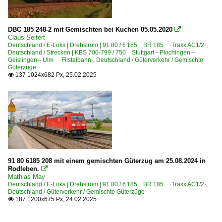
DBC 185 248-2 mit Gemischten bei Kuchen 05.05.2020

Claus Seifert
Deutschland / E-Loks | Drehstrom | 91 80 / 6 185 BR 185 ·Traxx AC1/2·
,
Deutschland / Strecken | KBS 700-799 / 750 Stuttgart – Plochingen –
Geislingen – Ulm ·Filstalbahn·
,
Deutschland / Güterverkehr / Gemischte
Güterzüge
137 1024x682 Px, 25.02.2025

91 80 6185 208 mit einem gemischten Güterzug am 25.08.2024 in
Rodleben.

Mathias May
Deutschland / E-Loks | Drehstrom | 91 80 / 6 185 BR 185 ·Traxx AC1/2·
,
Deutschland / Güterverkehr / Gemischte Güterzüge
187 1200x675 Px, 24.02.2025
